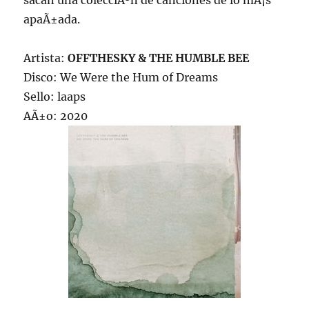
sacan una colecciÃ³n de canciones de lo mÃ¡s
apaÃ±ada.
Artista:
OFFTHESKY & THE HUMBLE BEE
Disco: We Were the Hum of Dreams
Sello: laaps
AÃ±o: 2020