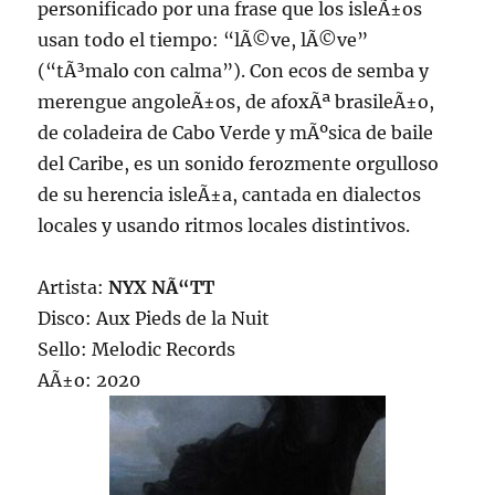
personificado por una frase que los isleÃ±os
usan todo el tiempo: “lÃ©ve, lÃ©ve”
(“tÃ³malo con calma”). Con ecos de semba y
merengue angoleÃ±os, de afoxÃª brasileÃ±o,
de coladeira de Cabo Verde y mÃºsica de baile
del Caribe, es un sonido ferozmente orgulloso
de su herencia isleÃ±a, cantada en dialectos
locales y usando ritmos locales distintivos.
Artista:
NYX NÃ“TT
Disco: Aux Pieds de la Nuit
Sello: Melodic Records
AÃ±o: 2020