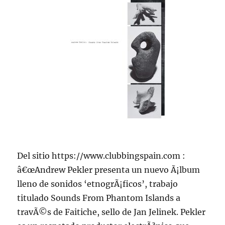
Del sitio https://www.clubbingspain.com :
â€œAndrew Pekler presenta un nuevo Ã¡lbum
lleno de sonidos ‘etnogrÃ¡ficos’, trabajo
titulado Sounds From Phantom Islands a
travÃ©s de Faitiche, sello de Jan Jelinek. Pekler