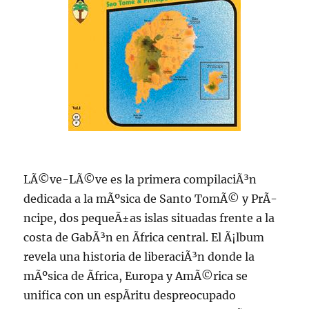
LÃ©ve-LÃ©ve es la primera compilaciÃ³n
dedicada a la mÃºsica de Santo TomÃ© y PrÃ­
ncipe, dos pequeÃ±as islas situadas frente a la
costa de GabÃ³n en Ãfrica central. El Ã¡lbum
revela una historia de liberaciÃ³n donde la
mÃºsica de Ãfrica, Europa y AmÃ©rica se
unifica con un espÃ­ritu despreocupado