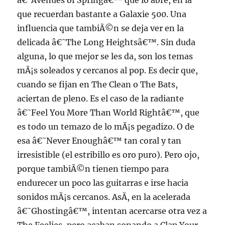
â€˜Avenues of Springâ€™ que lo abre, en la
que recuerdan bastante a Galaxie 500. Una
influencia que tambiÃ©n se deja ver en la
delicada â€˜The Long Heightsâ€™. Sin duda
alguna, lo que mejor se les da, son los temas
mÃ¡s soleados y cercanos al pop. Es decir que,
cuando se fijan en The Clean o The Bats,
aciertan de pleno. Es el caso de la radiante
â€˜Feel You More Than World Rightâ€™, que
es todo un temazo de lo mÃ¡s pegadizo. O de
esa â€˜Never Enoughâ€™ tan coral y tan
irresistible (el estribillo es oro puro). Pero ojo,
porque tambiÃ©n tienen tiempo para
endurecer un poco las guitarras e irse hacia
sonidos mÃ¡s cercanos. AsÃ­, en la acelerada
â€˜Ghostingâ€™, intentan acercarse otra vez a