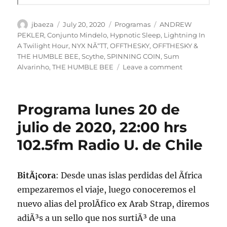
Author
Posted
Categories
Tags
jbaeza
July 20, 2020
Programas
ANDREW
on
PEKLER
,
Conjunto Mindelo
,
Hypnotic Sleep
,
Lightning In
A Twilight Hour
,
NYX NÃ“TT
,
OFFTHESKY
,
OFFTHESKY &
THE HUMBLE BEE
,
Scythe
,
SPINNING COIN
,
Sum
on
Alvarinho
,
THE HUMBLE BEE
Leave a comment
Podcast
Programa
lunes
Programa lunes 20 de
20
de
julio de 2020, 22:00 hrs
julio
102.5fm Radio U. de Chile
de
2020
BitÃ¡cora
: Desde unas islas perdidas del Ãfrica
empezaremos el viaje, luego conoceremos el
nuevo alias del prolÃ­fico ex Arab Strap, diremos
adiÃ³s a un sello que nos surtiÃ³ de una