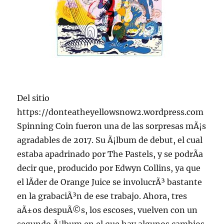
Del sitio
https://donteatheyellowsnow2.wordpress.com
Spinning Coin fueron una de las sorpresas mÃ¡s
agradables de 2017. Su Ã¡lbum de debut, el cual
estaba apadrinado por The Pastels, y se podrÃ­a
decir que, producido por Edwyn Collins, ya que
el lÃ­der de Orange Juice se involucrÃ³ bastante
en la grabaciÃ³n de ese trabajo. Ahora, tres
aÃ±os despuÃ©s, los escoses, vuelven con un