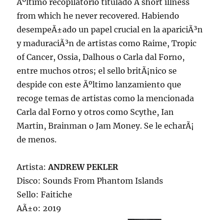
Ãºltimo recopilatorio titulado A short illness
from which he never recovered. Habiendo
desempeÃ±ado un papel crucial en la apariciÃ³n
y maduraciÃ³n de artistas como Raime, Tropic
of Cancer, Ossia, Dalhous o Carla dal Forno,
entre muchos otros; el sello britÃ¡nico se
despide con este Ãºltimo lanzamiento que
recoge temas de artistas como la mencionada
Carla dal Forno y otros como Scythe, Ian
Martin, Brainman o Jam Money. Se le echarÃ¡
de menos.
Artista:
ANDREW PEKLER
Disco: Sounds From Phantom Islands
Sello: Faitiche
AÃ±o: 2019