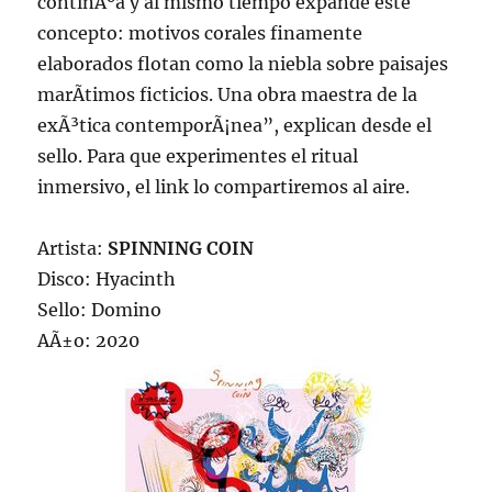
continÃºa y al mismo tiempo expande este
concepto: motivos corales finamente
elaborados flotan como la niebla sobre paisajes
marÃ­timos ficticios. Una obra maestra de la
exÃ³tica contemporÃ¡nea”, explican desde el
sello. Para que experimentes el ritual
inmersivo, el link lo compartiremos al aire.
Artista:
SPINNING COIN
Disco: Hyacinth
Sello: Domino
AÃ±o: 2020