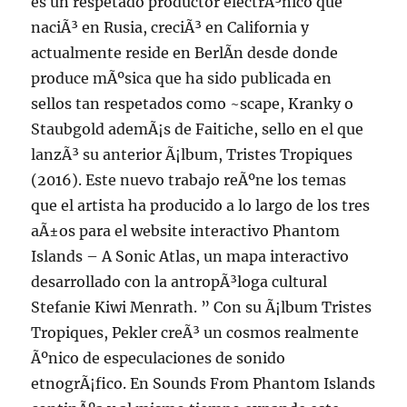
es un respetado productor electrÃ³nico que
naciÃ³ en Rusia, creciÃ³ en California y
actualmente reside en BerlÃ­n desde donde
produce mÃºsica que ha sido publicada en
sellos tan respetados como ~scape, Kranky o
Staubgold ademÃ¡s de Faitiche, sello en el que
lanzÃ³ su anterior Ã¡lbum, Tristes Tropiques
(2016). Este nuevo trabajo reÃºne los temas
que el artista ha producido a lo largo de los tres
aÃ±os para el website interactivo Phantom
Islands – A Sonic Atlas, un mapa interactivo
desarrollado con la antropÃ³loga cultural
Stefanie Kiwi Menrath. ” Con su Ã¡lbum Tristes
Tropiques, Pekler creÃ³ un cosmos realmente
Ãºnico de especulaciones de sonido
etnogrÃ¡fico. En Sounds From Phantom Islands