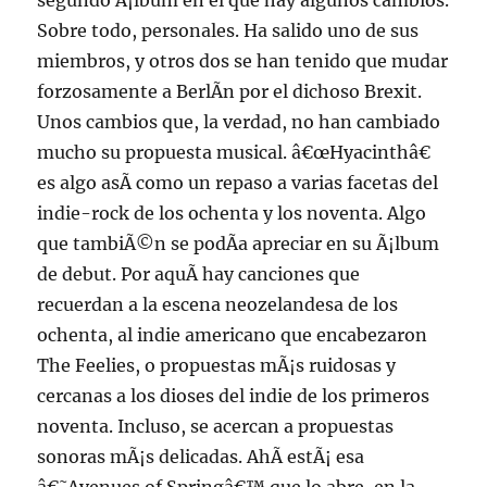
segundo Ã¡lbum en el que hay algunos cambios.
Sobre todo, personales. Ha salido uno de sus
miembros, y otros dos se han tenido que mudar
forzosamente a BerlÃ­n por el dichoso Brexit.
Unos cambios que, la verdad, no han cambiado
mucho su propuesta musical. â€œHyacinthâ€
es algo asÃ­ como un repaso a varias facetas del
indie-rock de los ochenta y los noventa. Algo
que tambiÃ©n se podÃ­a apreciar en su Ã¡lbum
de debut. Por aquÃ­ hay canciones que
recuerdan a la escena neozelandesa de los
ochenta, al indie americano que encabezaron
The Feelies, o propuestas mÃ¡s ruidosas y
cercanas a los dioses del indie de los primeros
noventa. Incluso, se acercan a propuestas
sonoras mÃ¡s delicadas. AhÃ­ estÃ¡ esa