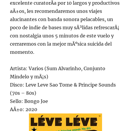
excelente curatorÃ­a por 10 largos y productivos
aÃ±os, les recomendaremos unos viajes
alucinantes con banda sonora pelacables, un
poco de indie de bases muy sÃ³lidas refrescarÃ¡
con nostalgia unos 5 minutos de este vuelo y
cerraremos con la mejor mÃºsica suicida del
momento.
Artista: Varios (Sum Alvarinho, Conjunto
Mindelo y mÃ¡s)
Disco: Leve Leve Sao Tome & Principe Sounds
(70s – 80s)
Sello: Bongo Joe
AÃ±o: 2020