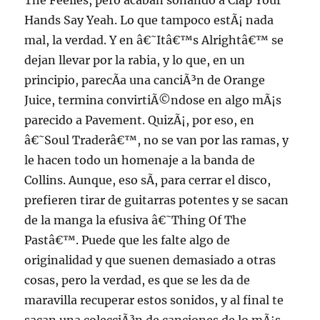
The Feelies, pero acaban sonando a Clap Your
Hands Say Yeah. Lo que tampoco estÃ¡ nada
mal, la verdad. Y en â€˜Itâ€™s Alrightâ€™ se
dejan llevar por la rabia, y lo que, en un
principio, parecÃ­a una canciÃ³n de Orange
Juice, termina convirtiÃ©ndose en algo mÃ¡s
parecido a Pavement. QuizÃ¡, por eso, en
â€˜Soul Traderâ€™, no se van por las ramas, y
le hacen todo un homenaje a la banda de
Collins. Aunque, eso sÃ­, para cerrar el disco,
prefieren tirar de guitarras potentes y se sacan
de la manga la efusiva â€˜Thing Of The
Pastâ€™. Puede que les falte algo de
originalidad y que suenen demasiado a otras
cosas, pero la verdad, es que se les da de
maravilla recuperar estos sonidos, y al final te