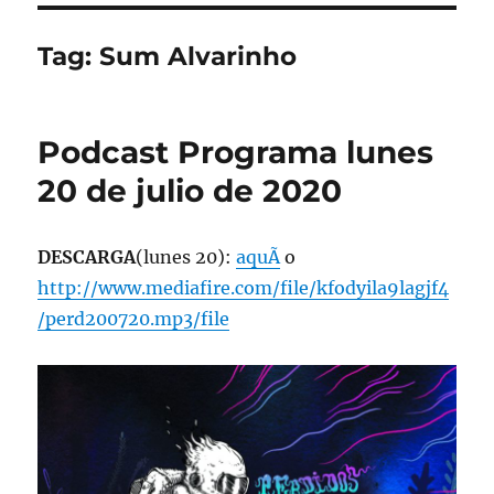
Tag:
Sum Alvarinho
Podcast Programa lunes
20 de julio de 2020
DESCARGA
(lunes 20):
aquÃ­
o
http://www.mediafire.com/file/kfodyila9lagjf4
/perd200720.mp3/file