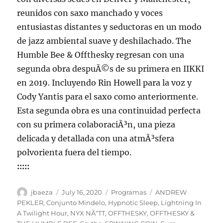
reunidos con saxo manchado y voces
entusiastas distantes y seductoras en un modo
de jazz ambiental suave y deshilachado. The
Humble Bee & Offthesky regresan con una
segunda obra despuÃ©s de su primera en IIKKI
en 2019. Incluyendo Rin Howell para la voz y
Cody Yantis para el saxo como anteriormente.
Esta segunda obra es una continuidad perfecta
con su primera colaboraciÃ³n, una pieza
delicada y detallada con una atmÃ³sfera
polvorienta fuera del tiempo.
:::::
Author
Posted
Categories
Tags
jbaeza
July 16, 2020
Programas
ANDREW
on
PEKLER
,
Conjunto Mindelo
,
Hypnotic Sleep
,
Lightning In
A Twilight Hour
,
NYX NÃ“TT
,
OFFTHESKY
,
OFFTHESKY &