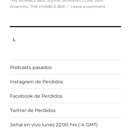
THE HUMBLE BEE
,
Scythe
,
SPINNING COIN
,
Sum
on
Alvarinho
,
THE HUMBLE BEE
Leave a comment
Programa
lunes
20
de
julio
de
2020,
22:00
hrs
Podcasts pasados
102.5fm
Radio
U.
Instagram de Perdidos
de
Chile
Facebook de Perdidos
Twitter de Perdidos
Señal en vivo lunes 22:00 hrs (-4 GMT)