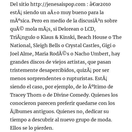
Del sitio http://jenesaispop.com : â€œ2010
estÃ¡ siendo un aÃ±o muy bueno para la
mÃºsica. Pero en medio de la discusiÃ³n sobre
quÃ© mola mÃ¡s, si Delorean o LCD,
TriÃ¡ngulo o Klaus & Kinski, Beach House o The
National, Sleigh Bells o Crystal Castles, Gigi o
Joel Alme, Maria RodÃ©s o Nacho Umbert, hay
grandes discos de viejos artistas, que pasan
tristemente desapercibidos, quizÃ¡ por ser
menos sorprendentes o rupturistas. EstÃ¡
siendo el caso, por ejemplo, de lo Ãºltimo de
Tracey Thorn o de Divine Comedy. Quienes los
conocieron parecen preferir quedarse con los
Ã¡lbumes antiguos. Quienes no, dedicar su
tiempo a descubrir al nuevo grupo de moda.
Ellos se lo pierden.