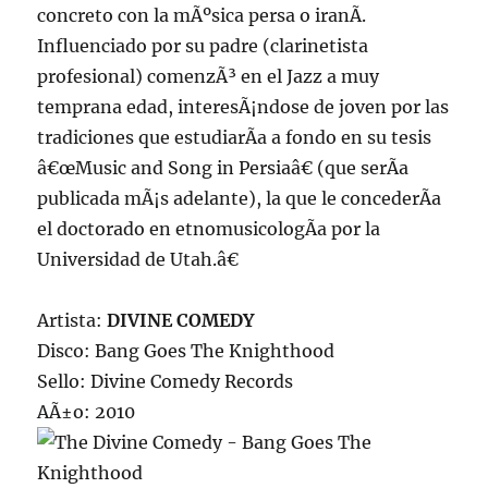
concreto con la mÃºsica persa o iranÃ­.
Influenciado por su padre (clarinetista
profesional) comenzÃ³ en el Jazz a muy
temprana edad, interesÃ¡ndose de joven por las
tradiciones que estudiarÃ­a a fondo en su tesis
â€œMusic and Song in Persiaâ€ (que serÃ­a
publicada mÃ¡s adelante), la que le concederÃ­a
el doctorado en etnomusicologÃ­a por la
Universidad de Utah.â€
Artista:
DIVINE COMEDY
Disco: Bang Goes The Knighthood
Sello: Divine Comedy Records
AÃ±o: 2010