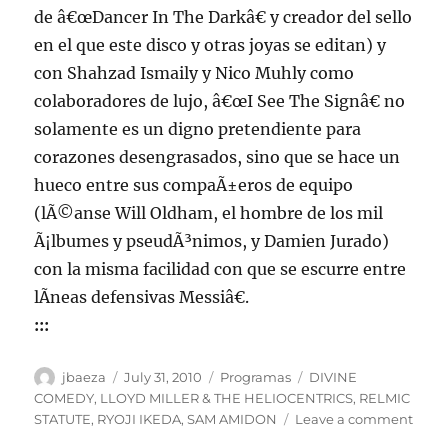
de â€œDancer In The Darkâ€ y creador del sello
en el que este disco y otras joyas se editan) y
con Shahzad Ismaily y Nico Muhly como
colaboradores de lujo, â€œI See The Signâ€ no
solamente es un digno pretendiente para
corazones desengrasados, sino que se hace un
hueco entre sus compaÃ±eros de equipo
(lÃ©anse Will Oldham, el hombre de los mil
Ã¡lbumes y pseudÃ³nimos, y Damien Jurado)
con la misma facilidad con que se escurre entre
lÃ­neas defensivas Messiâ€.
:::
Author
Posted
Categories
Tags
jbaeza
July 31, 2010
Programas
DIVINE
on
COMEDY
,
LLOYD MILLER & THE HELIOCENTRICS
,
RELMIC
on
STATUTE
,
RYOJI IKEDA
,
SAM AMIDON
Leave a comment
Prog