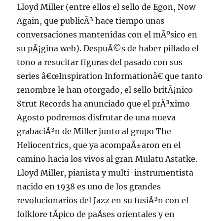
Lloyd Miller (entre ellos el sello de Egon, Now
Again, que publicÃ³ hace tiempo unas
conversaciones mantenidas con el mÃºsico en
su pÃ¡gina web). DespuÃ©s de haber pillado el
tono a resucitar figuras del pasado con sus
series â€œInspiration Informationâ€ que tanto
renombre le han otorgado, el sello britÃ¡nico
Strut Records ha anunciado que el prÃ³ximo
Agosto podremos disfrutar de una nueva
grabaciÃ³n de Miller junto al grupo The
Heliocentrics, que ya acompaÃ±aron en el
camino hacia los vivos al gran Mulatu Astatke.
Lloyd Miller, pianista y multi-instrumentista
nacido en 1938 es uno de los grandes
revolucionarios del Jazz en su fusiÃ³n con el
folklore tÃ­pico de paÃ­ses orientales y en