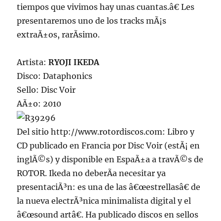
tiempos que vivimos hay unas cuantas.â€ Les
presentaremos uno de los tracks mÃ¡s
extraÃ±os, rarÃ­simo.
Artista:
RYOJI IKEDA
Disco: Dataphonics
Sello: Disc Voir
AÃ±o: 2010
Del sitio http://www.rotordiscos.com: Libro y
CD publicado en Francia por Disc Voir (estÃ¡ en
inglÃ©s) y disponible en EspaÃ±a a travÃ©s de
ROTOR. Ikeda no deberÃ­a necesitar ya
presentaciÃ³n: es una de las â€œestrellasâ€ de
la nueva electrÃ³nica minimalista digital y el
â€œsound artâ€. Ha publicado discos en sellos