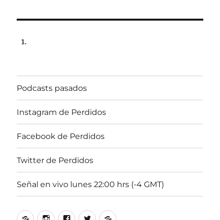
Lune
2
agos
2010,
102.5
Radi
Univ.
22:00
Podcasts pasados
Instagram de Perdidos
Facebook de Perdidos
Twitter de Perdidos
Señal en vivo lunes 22:00 hrs (-4 GMT)
Podcasts
Instagram
Facebook
Twitter
Señal