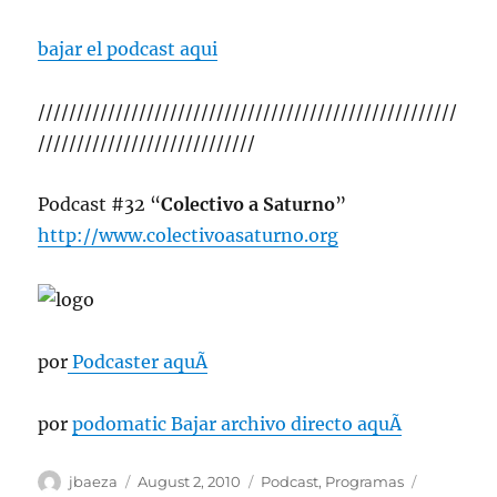
bajar el podcast aqui
//////////////////////////////////////////////////////
////////////////////////////
Podcast #32 “
Colectivo a Saturno
”
http://www.colectivoasaturno.org
por
Podcaster aquÃ­
por
podomatic Bajar archivo directo aquÃ­
Author
Posted
Categories
Tags
jbaeza
August 2, 2010
Podcast
,
Programas