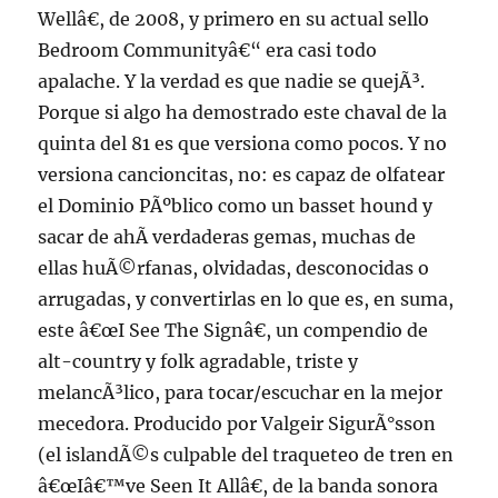
Wellâ€, de 2008, y primero en su actual sello
Bedroom Communityâ€“ era casi todo
apalache. Y la verdad es que nadie se quejÃ³.
Porque si algo ha demostrado este chaval de la
quinta del 81 es que versiona como pocos. Y no
versiona cancioncitas, no: es capaz de olfatear
el Dominio PÃºblico como un basset hound y
sacar de ahÃ­ verdaderas gemas, muchas de
ellas huÃ©rfanas, olvidadas, desconocidas o
arrugadas, y convertirlas en lo que es, en suma,
este â€œI See The Signâ€, un compendio de
alt-country y folk agradable, triste y
melancÃ³lico, para tocar/escuchar en la mejor
mecedora. Producido por Valgeir SigurÃ°sson
(el islandÃ©s culpable del traqueteo de tren en
â€œIâ€™ve Seen It Allâ€, de la banda sonora