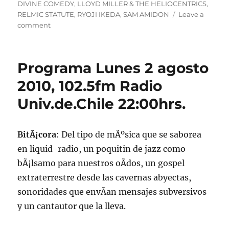
on
DIVINE COMEDY
,
LLOYD MILLER & THE HELIOCENTRICS
,
RELMIC STATUTE
,
RYOJI IKEDA
,
SAM AMIDON
Leave a
on
comment
Podcast
Perdidos
2/08/2010
Programa Lunes 2 agosto
y
Colectivo
2010, 102.5fm Radio
a
Univ.de.Chile 22:00hrs.
Saturno
NÂº32
BitÃ¡cora
: Del tipo de mÃºsica que se saborea
en liquid-radio, un poquitin de jazz como
bÃ¡lsamo para nuestros oÃ­dos, un gospel
extraterrestre desde las cavernas abyectas,
sonoridades que envÃ­an mensajes subversivos
y un cantautor que la lleva.