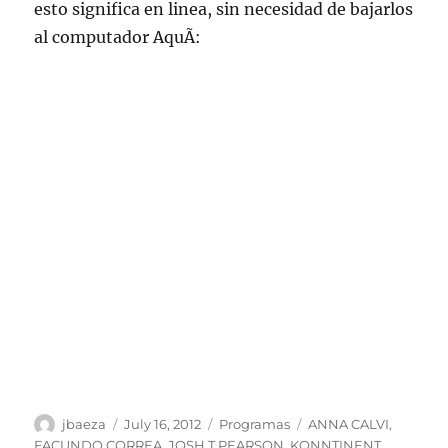
esto significa en linea, sin necesidad de bajarlos
al computador AquÃ­:
Author
Posted
Categories
Tags
jbaeza
July 16, 2012
Programas
ANNA CALVI
,
on
FACUNDO CORREA
,
JOSH T PEARSON
,
KONNTINENT
,