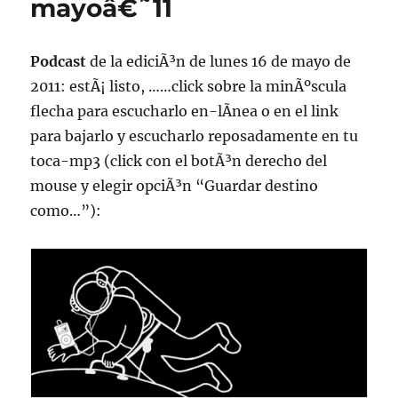
mayoâ€˜11
2012,
102.5fm
Radio
Podcast
de la ediciÃ³n de lunes 16 de mayo de
Univ.de.Chile
2011: estÃ¡ listo, ……click sobre la minÃºscula
22:00hrs.
flecha para escucharlo en-lÃ­nea o en el link
para bajarlo y escucharlo reposadamente en tu
toca-mp3 (click con el botÃ³n derecho del
mouse y elegir opciÃ³n “Guardar destino
como…”):