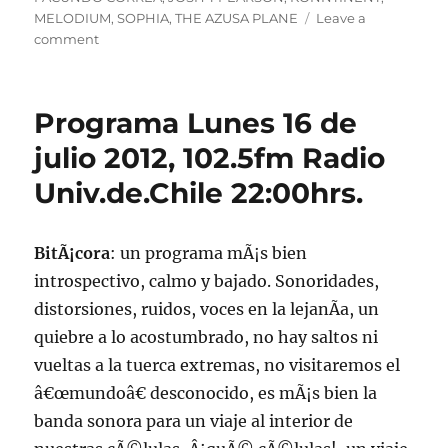
MELODIUM
,
SOPHIA
,
THE AZUSA PLANE
Leave a
on
comment
Podcast
Lunes
16
Programa Lunes 16 de
de
julio
julio 2012, 102.5fm Radio
2012
Univ.de.Chile 22:00hrs.
BitÃ¡cora
: un programa mÃ¡s bien
introspectivo, calmo y bajado. Sonoridades,
distorsiones, ruidos, voces en la lejanÃ­a, un
quiebre a lo acostumbrado, no hay saltos ni
vueltas a la tuerca extremas, no visitaremos el
â€œmundoâ€ desconocido, es mÃ¡s bien la
banda sonora para un viaje al interior de