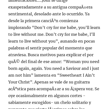
lamentaciones…..Josh se dirige
exasperadamente a su antigua compaÃ±era
sentimental, desolado ante lo ocurrido. Ya
desde la primera canciÃ³n comienza
implorando “Don’t cry for me babe, you’ll learn
to live without me. Don’t cry for me babe, I’ll
learn to live without you”, aunando en pocas
palabras el sentir popular del momento que
atraviesa. Busca motivos para explicar el por
quÃ© del final de ese amor: “Woman you need
born again, again. You need a Saviour and i just
am not him” lamenta en “Sweetheart I Ain’t
Your Christ”. Apenas se vale de su guitarra
acÃºstica para acompaÃ±ar a su Ã¡spera voz. Se
oye ocasionalmente en algunos cortes -
sabiamente escogidos- un chelo solitario y