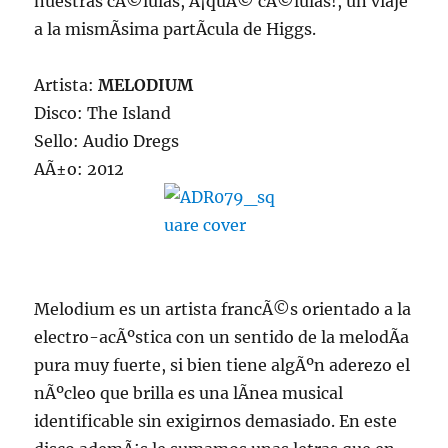
nuestras cÃ©lulas, Â¡quÃ© cÃ©lulas!, un viaje
a la mismÃ­sima partÃ­cula de Higgs.
Artista:
MELODIUM
Disco: The Island
Sello: Audio Dregs
AÃ±o: 2012
Melodium es un artista francÃ©s orientado a la
electro-acÃºstica con un sentido de la melodÃ­a
pura muy fuerte, si bien tiene algÃºn aderezo el
nÃºcleo que brilla es una lÃ­nea musical
identificable sin exigirnos demasiado. En este