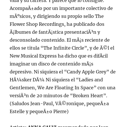
vida y su carrera. Y parece que lo consigue.
AcompaÃ±ado por un importante colectivo de
mÃºsicos, y dirigiendo su propio sello The
Flower Shop Recordings, ha publicado dos
Ã¡lbumes de fantÃ¡stica presentaciÃ³n y
desconsolado contenido. El mÃ¡s reciente de
ellos se titula “The Infinite Circle”, y de Ã©l el
New Musical Express ha dicho que es difÃ­cil
imaginar un disco de contenido mÃ¡s
depresivo. Ni siquiera el “Candy Apple Grey” de
HÃ¼sker DÃ¼ Ni siquiera el “Ladies and
Gentlemen, We Are Floating In Space” con una
versiÃ³n de 20 minutos de “Broken Heart”.
(Saludos Jean-Paul, VÃ©ronique, pequeÃ±a
Estelle y pequeÃ±o Pierre)