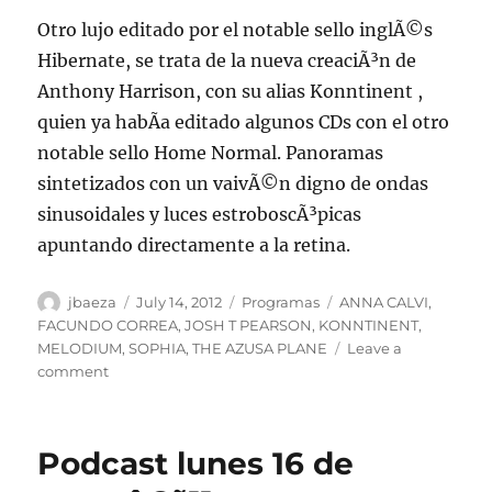
Otro lujo editado por el notable sello inglÃ©s
Hibernate, se trata de la nueva creaciÃ³n de
Anthony Harrison, con su alias Konntinent ,
quien ya habÃ­a editado algunos CDs con el otro
notable sello Home Normal. Panoramas
sintetizados con un vaivÃ©n digno de ondas
sinusoidales y luces estroboscÃ³picas
apuntando directamente a la retina.
Author
Posted
Categories
Tags
jbaeza
July 14, 2012
Programas
ANNA CALVI
,
on
FACUNDO CORREA
,
JOSH T PEARSON
,
KONNTINENT
,
MELODIUM
,
SOPHIA
,
THE AZUSA PLANE
Leave a
on
comment
Programa
Lunes
16
Podcast lunes 16 de
de
julio