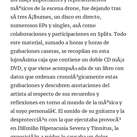
mÃºsicos de la escena drone, fue dejando tras
sÃ­ tres Ã¡lbumes, un disco en directo,
numerosos EPs y singles, asÃ­ como
colaboraciones y participaciones en Splits. Todo
este material, sumado a horas y horas de
grabaciones caseras, se recopilan en esta
lujosÃ­sima caja que contiene un doble CD mÃ¡s
DVD, y que viene acompaÃ±ada de un libro con
datos que ordenan cronolÃ³gicamente estas
grabaciones y descubren anotaciones del
artista al respecto de sus recuerdos y
reflexiones en torno al mundo de la mÃºsica y
al suyo personalâ€. El sonido de su guitarra y la
desprotecciÃ³n con la que ejecutaba provocÃ³
en DiEmilio Hiperacusia Severa y Tinnitus, la
exposiciÃ³n a ruidos le causaba un dolor