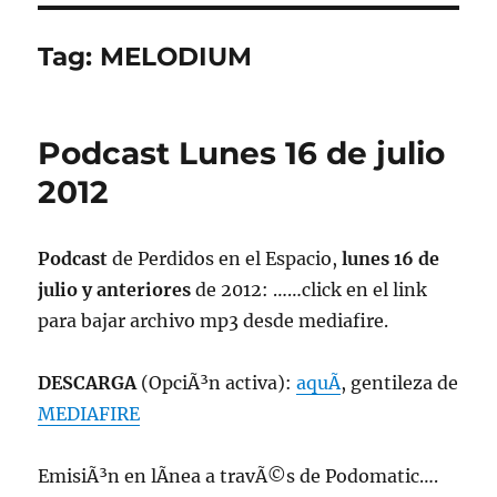
Tag:
MELODIUM
Podcast Lunes 16 de julio
2012
Podcast
de Perdidos en el Espacio,
lunes 16 de
julio y anteriores
de 2012: ……click en el link
para bajar archivo mp3 desde mediafire.
DESCARGA
(OpciÃ³n activa):
aquÃ­
, gentileza de
MEDIAFIRE
EmisiÃ³n en lÃ­nea a travÃ©s de Podomatic….