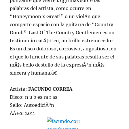
punzante que vierte lÃ¡grimas sobre las
palabras del artista, como ocurre en
“Honeymoon’s Great!” o un violÃ­n que
comparte espacio con la guitarra de “Country
Dumb”. Last Of The Country Gentlemen es un
testimonio catÃ¡rtico, un brillo estremecedor.
Es un disco doloroso, corrosivo, angustioso, en
el que lo hiriente de sus palabras resulta ser el
mÃ¡s bello destello de la expresiÃ³n mÃ¡s
sincera y humana.â€
Artista:
FACUNDO CORREA
Disco: n u b es ra r as
Sello: AutoediciÃ³n
AÃ±o: 2011