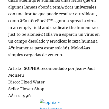
disco ademÃ¡s le sumamos unas letras que en
algunas lÃ­neas aborda temÃ¡ticas universales
con una ironÃ­a que puede resultar aturdidora,
como â€œâ€œSheâ€™s gonna spread a virus
in an empty field and eradicate the human race
just to be aloneâ€ (Ella va a esparcir un virus en
un campo desolado y erradicar la raza humana
Ãºnicamente para estar solaâ€). MelodÃ­as
simples cargadas de veneno.
Artista:
SOPHIA
recomendado por Jean-Paul
Monseu
Disco: Fixed Water
Sello: Flower Shop
AÃ±o: 1996