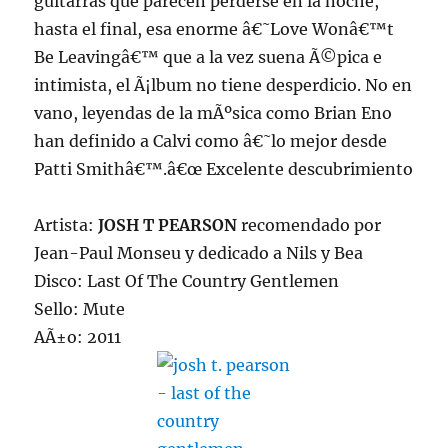
guitarras que parecen perderse en la noche,
hasta el final, esa enorme â€˜Love Wonâ€™t
Be Leavingâ€™ que a la vez suena Ã©pica e
intimista, el Ã¡lbum no tiene desperdicio. No en
vano, leyendas de la mÃºsica como Brian Eno
han definido a Calvi como â€˜lo mejor desde
Patti Smithâ€™.â€œ Excelente descubrimiento
Artista:
JOSH T PEARSON
recomendado por
Jean-Paul Monseu y dedicado a Nils y Bea
Disco: Last Of The Country Gentlemen
Sello: Mute
AÃ±o: 2011