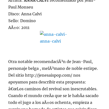
Artista:
ANNA CALVI
recomendado por Jean-
Paul Monseu
Disco: Anna Calvi
Sello: Domino
AÃ±o: 2011
Otra notable recomendaciÃ³n de Jean-Paul,
personaje belga , melÃ³mano de noble estirpe.
Del sitio http://jenesaispop.com/ nos
apoyamos para describir esta propuesta:
â€œLos caminos del revival son inescrutables.
Cuando el mundo creÃ­a que se le habÃ­a sacado
todo el jugo a los aÃ±os ochenta, empieza a