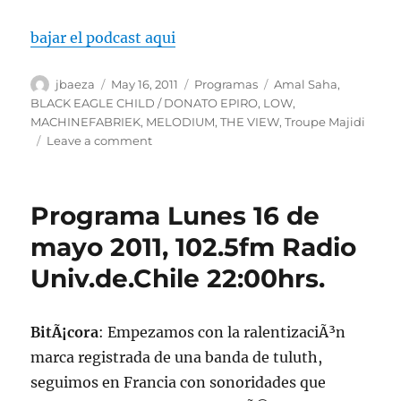
bajar el podcast aqui
Author
Posted
Categories
Tags
jbaeza
May 16, 2011
Programas
Amal Saha
,
on
BLACK EAGLE CHILD / DONATO EPIRO
,
LOW
,
MACHINEFABRIEK
,
MELODIUM
,
THE VIEW
,
Troupe Majidi
on
Leave a comment
Podcast
lunes
16
Programa Lunes 16 de
de
mayoâ€˜11
mayo 2011, 102.5fm Radio
Univ.de.Chile 22:00hrs.
BitÃ¡cora
: Empezamos con la ralentizaciÃ³n
marca registrada de una banda de tuluth,
seguimos en Francia con sonoridades que