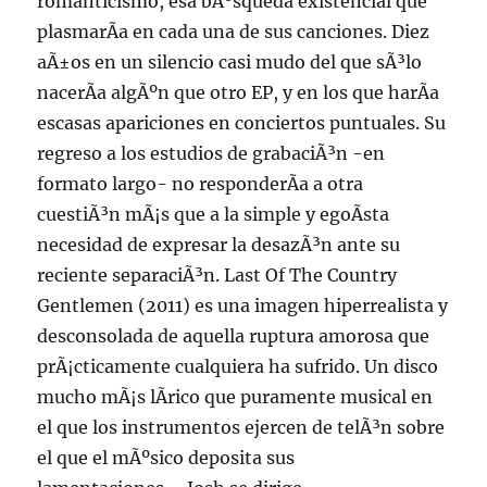
romanticismo, esa bÃºsqueda existencial que
plasmarÃ­a en cada una de sus canciones. Diez
aÃ±os en un silencio casi mudo del que sÃ³lo
nacerÃ­a algÃºn que otro EP, y en los que harÃ­a
escasas apariciones en conciertos puntuales. Su
regreso a los estudios de grabaciÃ³n -en
formato largo- no responderÃ­a a otra
cuestiÃ³n mÃ¡s que a la simple y egoÃ­sta
necesidad de expresar la desazÃ³n ante su
reciente separaciÃ³n. Last Of The Country
Gentlemen (2011) es una imagen hiperrealista y
desconsolada de aquella ruptura amorosa que
prÃ¡cticamente cualquiera ha sufrido. Un disco
mucho mÃ¡s lÃ­rico que puramente musical en
el que los instrumentos ejercen de telÃ³n sobre
el que el mÃºsico deposita sus