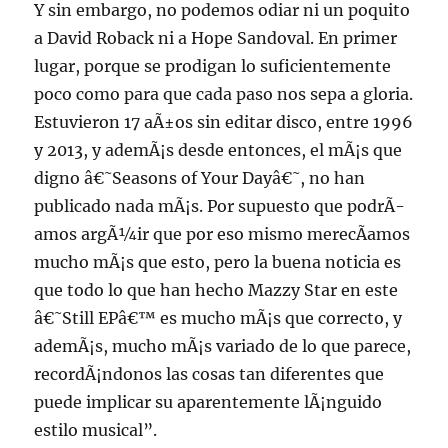
Y sin embargo, no podemos odiar ni un poquito
a David Roback ni a Hope Sandoval. En primer
lugar, porque se prodigan lo suficientemente
poco como para que cada paso nos sepa a gloria.
Estuvieron 17 aÃ±os sin editar disco, entre 1996
y 2013, y ademÃ¡s desde entonces, el mÃ¡s que
digno â€˜Seasons of Your Dayâ€˜, no han
publicado nada mÃ¡s. Por supuesto que podrÃ­
amos argÃ¼ir que por eso mismo merecÃ­amos
mucho mÃ¡s que esto, pero la buena noticia es
que todo lo que han hecho Mazzy Star en este
â€˜Still EPâ€™ es mucho mÃ¡s que correcto, y
ademÃ¡s, mucho mÃ¡s variado de lo que parece,
recordÃ¡ndonos las cosas tan diferentes que
puede implicar su aparentemente lÃ¡nguido
estilo musical”.