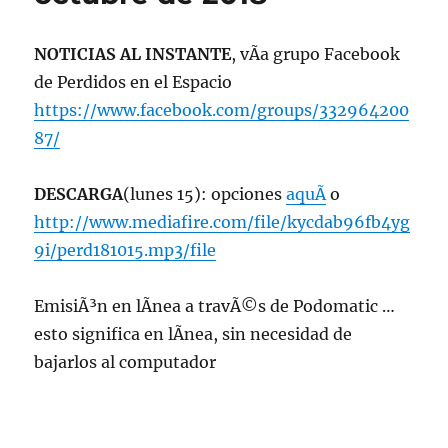
de
2020,
22:00
NOTICIAS AL INSTANTE
, vÃ­a grupo Facebook
hrs
de Perdidos en el Espacio
102.5fm
Radio
https://www.facebook.com/groups/332964200
U.
87/
de
Chile
DESCARGA
(lunes 15): opciones
aquÃ­
o
http://www.mediafire.com/file/kycdab96fb4yg
9i/perd181015.mp3/file
EmisiÃ³n en lÃ­nea a travÃ©s de Podomatic …
esto significa en lÃ­nea, sin necesidad de
bajarlos al computador