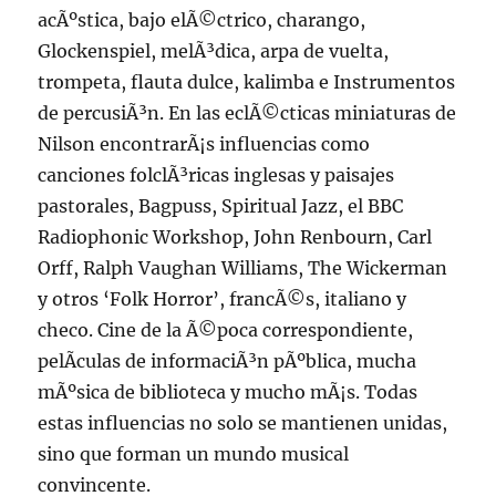
acÃºstica, bajo elÃ©ctrico, charango,
Glockenspiel, melÃ³dica, arpa de vuelta,
trompeta, flauta dulce, kalimba e Instrumentos
de percusiÃ³n. En las eclÃ©cticas miniaturas de
Nilson encontrarÃ¡s influencias como
canciones folclÃ³ricas inglesas y paisajes
pastorales, Bagpuss, Spiritual Jazz, el BBC
Radiophonic Workshop, John Renbourn, Carl
Orff, Ralph Vaughan Williams, The Wickerman
y otros ‘Folk Horror’, francÃ©s, italiano y
checo. Cine de la Ã©poca correspondiente,
pelÃ­culas de informaciÃ³n pÃºblica, mucha
mÃºsica de biblioteca y mucho mÃ¡s. Todas
estas influencias no solo se mantienen unidas,
sino que forman un mundo musical
convincente.