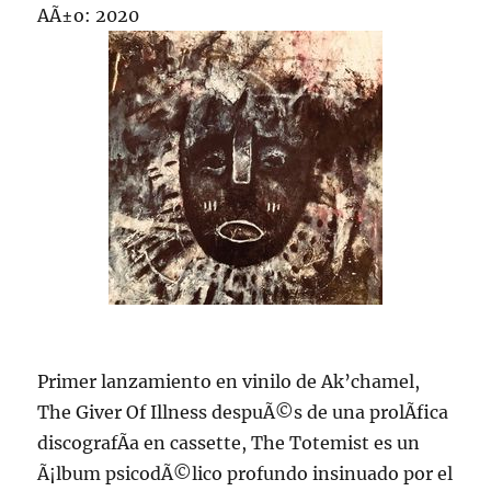
AÃ±o: 2020
Primer lanzamiento en vinilo de Ak’chamel,
The Giver Of Illness despuÃ©s de una prolÃ­fica
discografÃ­a en cassette, The Totemist es un
Ã¡lbum psicodÃ©lico profundo insinuado por el