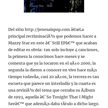
Del sitio http://jenesaispop.com â€œLa
principal recriminaciÃ³n que podemos hacer a
Mazzy Star en este â€˜Still EPâ€™ que acaban
de editar es obvia: tan solo incluye 4 canciones,
la primera la conocimos hace meses y se
comenta que ya la tocaron en el aÃ±o 2000, la
segunda la dieron a conocer en vivo hace mÃ¡s
tiempo todavÃ­a, casi 20 aÃ±os, la tercera es tan
escueta que parece un interludio y la cuarta es
una revisiÃ³n del tema que cerraba su Ã¡lbum
de 1993, aquella â€˜So Tonight That I Might
Seeâ€™ que ademÃ¡s daba tÃ­tulo a dicho largo.