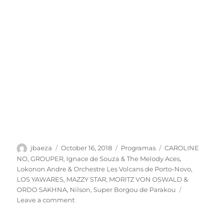
Author
Posted
Categories
Tags
jbaeza
October 16, 2018
Programas
CAROLINE
on
NO
,
GROUPER
,
Ignace de Souza & The Melody Aces
,
Lokonon Andre & Orchestre Les Volcans de Porto-Novo
,
LOS YAWARES
,
MAZZY STAR
,
MORITZ VON OSWALD &
ORDO SAKHNA
,
Nilson
,
Super Borgou de Parakou
on
Leave a comment
Podcast
lunes