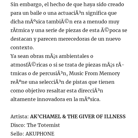
Sin embargo, el hecho de que haya sido creado
para un baile o una actuaciÃ³n significa que
dicha mÃºsica tambiÃ©n era a menudo muy
rÃ­tmica y una serie de piezas de esta Ã©poca se
destacan y parecen merecedoras de un nuevo
contexto.
Ya sean obras mÃ¡s ambientales o
atmosfÃ©ricas o si se trata de piezas mÃ¡s rÃ­
tmicas o de percusiÃ³n, Music From Memory
reÃºne una selecciÃ³n de pistas que tienen
como objetivo resaltar esta direcciÃ³n
altamente innovadora en la mÃºsica.
Artista:
AK’CHAMEL & THE GIVER OF ILLNESS
Disco: The Totemist
Sello: AKUPHONE