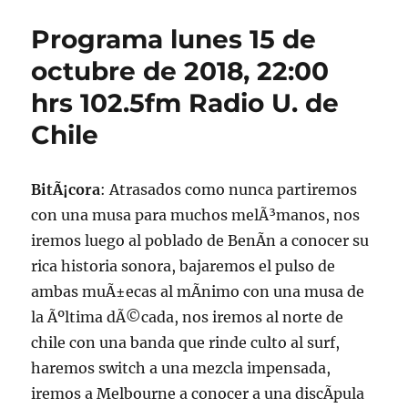
15
Programa lunes 15 de
de
octubre
octubre de 2018, 22:00
de
hrs 102.5fm Radio U. de
2018
Chile
BitÃ¡cora
: Atrasados como nunca partiremos
con una musa para muchos melÃ³manos, nos
iremos luego al poblado de BenÃ­n a conocer su
rica historia sonora, bajaremos el pulso de
ambas muÃ±ecas al mÃ­nimo con una musa de
la Ãºltima dÃ©cada, nos iremos al norte de
chile con una banda que rinde culto al surf,
haremos switch a una mezcla impensada,
iremos a Melbourne a conocer a una discÃ­pula