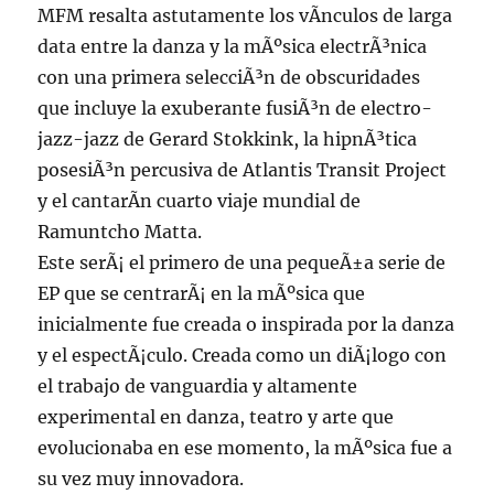
MFM resalta astutamente los vÃ­nculos de larga
data entre la danza y la mÃºsica electrÃ³nica
con una primera selecciÃ³n de obscuridades
que incluye la exuberante fusiÃ³n de electro-
jazz-jazz de Gerard Stokkink, la hipnÃ³tica
posesiÃ³n percusiva de Atlantis Transit Project
y el cantarÃ­n cuarto viaje mundial de
Ramuntcho Matta.
Este serÃ¡ el primero de una pequeÃ±a serie de
EP que se centrarÃ¡ en la mÃºsica que
inicialmente fue creada o inspirada por la danza
y el espectÃ¡culo. Creada como un diÃ¡logo con
el trabajo de vanguardia y altamente
experimental en danza, teatro y arte que
evolucionaba en ese momento, la mÃºsica fue a
su vez muy innovadora.