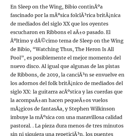
En Sleep on the Wing, Bibio continÃºa
fascinado por la mÃºsica folclÃ³rica britÃ¡nica
de mediados del siglo XX que los oyentes
escucharon en Ribbons el aÃ±o pasado. El
Ãºltimo y dÃ©cimo tema de Sleep on the Wing
de Bibio, “Watching Thus, The Heron Is All
Pool”, es posiblemente el mejor momento del
nuevo disco. Al igual que algunas de las pistas
de Ribbons, de 2019, la canciÃ³n se envuelve en
los adornos del folk britÃ¡nico de mediados del
siglo XX: la guitarra acÃºstica y las cuerdas que
la acompaÃ±an hacen pequeÃ±os vuelos
mÃ¡gicos de fantasÃ­a, y Stephen Wilkinson
imbuye la mÃºsica con una maravillosa calidad
pastoral. . La pieza dura menos de tres minutos
sin ni siquiera una repeticiÃ³n, los puentes