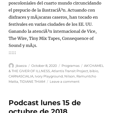
poscoloniales del cuarto mundo circuncidando
el prepucio de la ilustraciÃ³n. Actuando con
disfraces y mÃ¡scaras caseros, han tocado en
festivales en varias ciudades de los EE. UU.
Ganando la atenciÃ³n internacional de Vice,
The Wire, Tiny Mix Tapes, Consequence of
Sound y mÃ¡s.
:::::
Author
Posted
Categories
Tags
jbaeza
October 8, 2020
Programas
AK'CHAMEL
on
& THE GIVER OF ILLNESS
,
Atlantis Transit Project
,
bibio
,
CARNASCIALIA
,
Ivory Playground
,
Nilson
,
Ramuntcho
on
Matta
,
TIDIANE THIAM
Leave a comment
Programa
lunes
12
Podcast lunes 15 de
de
octubre
octubre de 2018