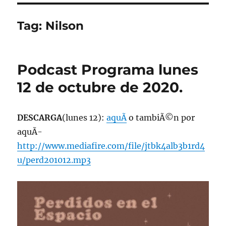
Tag:
Nilson
Podcast Programa lunes
12 de octubre de 2020.
DESCARGA
(lunes 12):
aquÃ­
o tambiÃ©n por
aquÃ­
http://www.mediafire.com/file/jtbk4alb3b1rd4
u/perd201012.mp3