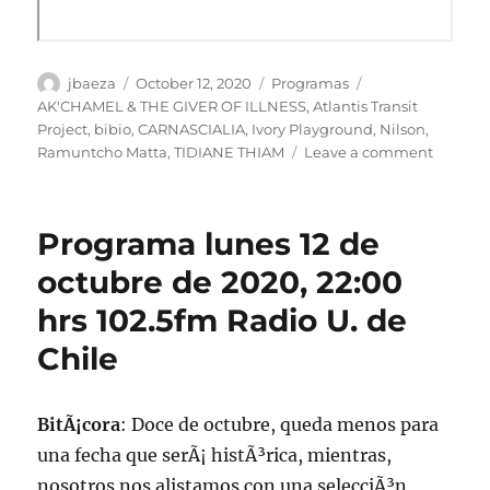
Author
Posted
Categories
Tags
jbaeza
October 12, 2020
Programas
on
AK'CHAMEL & THE GIVER OF ILLNESS
,
Atlantis Transit
Project
,
bibio
,
CARNASCIALIA
,
Ivory Playground
,
Nilson
,
on
Ramuntcho Matta
,
TIDIANE THIAM
Leave a comment
Podcast
Progra
lunes
Programa lunes 12 de
12
de
octubre de 2020, 22:00
octubre
hrs 102.5fm Radio U. de
de
2020.
Chile
BitÃ¡cora
: Doce de octubre, queda menos para
una fecha que serÃ¡ histÃ³rica, mientras,
nosotros nos alistamos con una selecciÃ³n