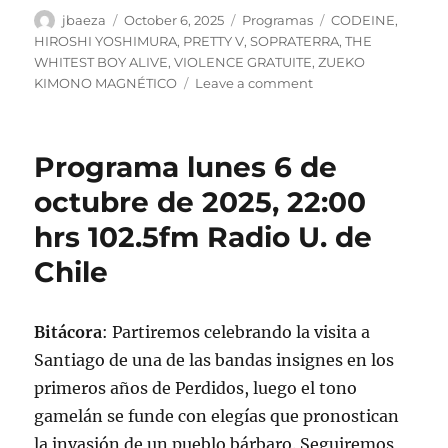
Author
Posted
Categories
Tags
jbaeza
October 6, 2025
Programas
CODEINE
,
on
HIROSHI YOSHIMURA
,
PRETTY V
,
SOPRATERRA
,
THE
WHITEST BOY ALIVE
,
VIOLENCE GRATUITE
,
ZUEKO
on
KIMONO MAGNÉTICO
Leave a comment
Podcast
Programa
lunes
Programa lunes 6 de
6
de
octubre de 2025, 22:00
octubre
hrs 102.5fm Radio U. de
de
2025
Chile
Bitácora
: Partiremos celebrando la visita a
Santiago de una de las bandas insignes en los
primeros años de Perdidos, luego el tono
gamelán se funde con elegías que pronostican
la invasión de un pueblo bárbaro. Seguiremos