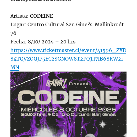
Artista:
CODEINE
Lugar: Centro Cultural San Gine?s. Mallinkrodt
76
Fecha: 8/10/ 2025 – 20 hrs
https://www.ticketmaster.cl/event/41596_ZXD
84TQVZOQJF5EC2SGNOW8T2PQTI7IB68KW2I
MN