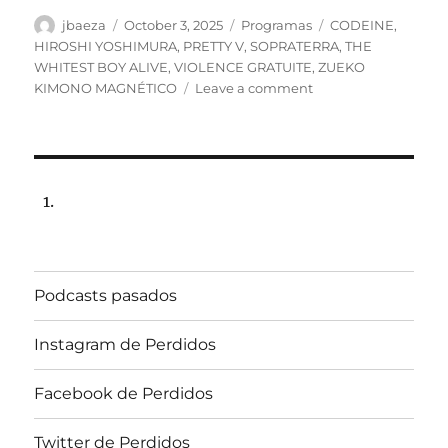
Author
Posted
Categories
Tags
jbaeza
October 3, 2025
Programas
CODEINE
,
on
HIROSHI YOSHIMURA
,
PRETTY V
,
SOPRATERRA
,
THE
WHITEST BOY ALIVE
,
VIOLENCE GRATUITE
,
ZUEKO
on
KIMONO MAGNÉTICO
Leave a comment
Programa
lunes
6
de
octubre
de
2025,
22:00
hrs
Podcasts pasados
102.5fm
Radio
U.
Instagram de Perdidos
de
Chile
Facebook de Perdidos
Twitter de Perdidos