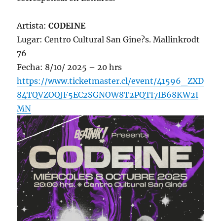
Artista:
CODEINE
Lugar: Centro Cultural San Gine?s. Mallinkrodt
76
Fecha: 8/10/ 2025 – 20 hrs
https://www.ticketmaster.cl/event/41596_ZXD
84TQVZOQJF5EC2SGNOW8T2PQTI7IB68KW2I
MN