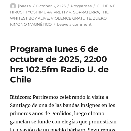
Author
Posted
Categories
Tags
jbaeza
October 6, 2025
Programas
CODEINE
,
on
HIROSHI YOSHIMURA
,
PRETTY V
,
SOPRATERRA
,
THE
WHITEST BOY ALIVE
,
VIOLENCE GRATUITE
,
ZUEKO
on
KIMONO MAGNÉTICO
Leave a comment
Podcast
Programa
lunes
Programa lunes 6 de
6
de
octubre de 2025, 22:00
octubre
hrs 102.5fm Radio U. de
de
2025
Chile
Bitácora
: Partiremos celebrando la visita a
Santiago de una de las bandas insignes en los
primeros años de Perdidos, luego el tono
gamelán se funde con elegías que pronostican
la invasión de un pueblo bárbaro. Seguiremos