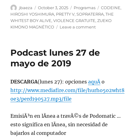
Author
Posted
Categories
Tags
jbaeza
October 3, 2025
Programas
CODEINE
,
on
HIROSHI YOSHIMURA
,
PRETTY V
,
SOPRATERRA
,
THE
WHITEST BOY ALIVE
,
VIOLENCE GRATUITE
,
ZUEKO
on
KIMONO MAGNÉTICO
Leave a comment
Programa
lunes
6
Podcast lunes 27 de
de
octubre
mayo de 2019
de
2025,
22:00
DESCARGA
(lunes 27): opciones
aquÃ­
o
hrs
http://www.mediafire.com/file/hurho5o2wht8
102.5fm
Radio
oe3/perd190527.mp3/file
U.
de
EmisiÃ³n en lÃ­nea a travÃ©s de Podomatic …
Chile
esto significa en lÃ­nea, sin necesidad de
bajarlos al computador