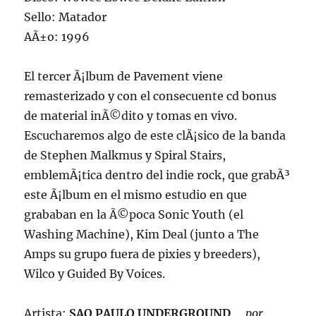
Sello: Matador
AÃ±o: 1996
El tercer Ã¡lbum de Pavement viene
remasterizado y con el consecuente cd bonus
de material inÃ©dito y tomas en vivo.
Escucharemos algo de este clÃ¡sico de la banda
de Stephen Malkmus y Spiral Stairs,
emblemÃ¡tica dentro del indie rock, que grabÃ³
este Ã¡lbum en el mismo estudio en que
grababan en la Ã©poca Sonic Youth (el
Washing Machine), Kim Deal (junto a The
Amps su grupo fuera de pixies y breeders),
Wilco y Guided By Voices.
Artista:
SAO PAULO UNDERGROUND
…
por