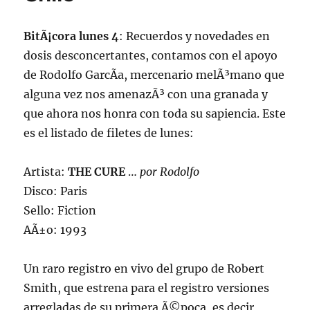
LINK!!!!
BitÃ¡cora lunes 4
: Recuerdos y novedades en
dosis desconcertantes, contamos con el apoyo
de Rodolfo GarcÃ­a, mercenario melÃ³mano que
alguna vez nos amenazÃ³ con una granada y
que ahora nos honra con toda su sapiencia. Este
es el listado de filetes de lunes:
Artista:
THE CURE
…
por Rodolfo
Disco: Paris
Sello: Fiction
AÃ±o: 1993
Un raro registro en vivo del grupo de Robert
Smith, que estrena para el registro versiones
arregladas de su primera Ã©poca, es decir