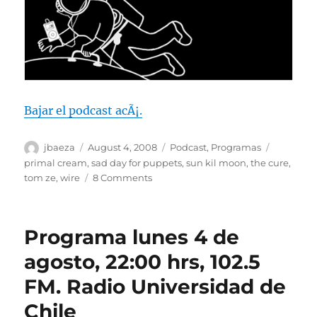
Bajar el podcast acÃ¡.
Author
Posted
Categories
Tags
jbaeza
August 4, 2008
Podcast
,
Programas
on
primal cream
,
sad day for puppets
,
sun kil moon
,
the cure
,
on
tom ze
,
wire
8 Comments
Podcast
lunes
4
Programa lunes 4 de
de
agosto
agosto, 22:00 hrs, 102.5
de
FM. Radio Universidad de
2008-
ARREGLADO
Chile
EL