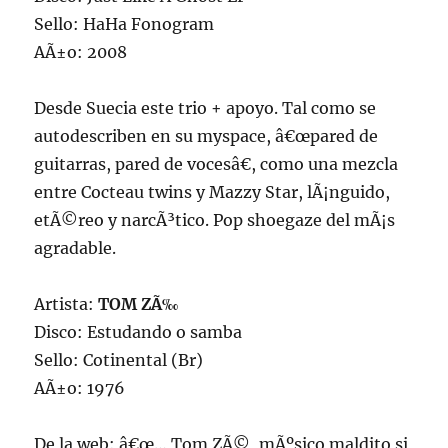
Sello: HaHa Fonogram
AÃ±o: 2008
Desde Suecia este trio + apoyo. Tal como se
autodescriben en su myspace, â€œpared de
guitarras, pared de vocesâ€, como una mezcla
entre Cocteau twins y Mazzy Star, lÃ¡nguido,
etÃ©reo y narcÃ³tico. Pop shoegaze del mÃ¡s
agradable.
Artista:
TOM ZÃ‰
Disco: Estudando o samba
Sello: Cotinental (Br)
AÃ±o: 1976
De la web: â€œ… Tom ZÃ©, mÃºsico maldito si