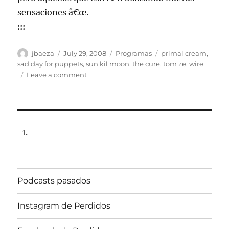
sensaciones â€œ.
:::
Author
Posted
Categories
Tags
jbaeza
July 29, 2008
Programas
primal cream
,
on
sad day for puppets
,
sun kil moon
,
the cure
,
tom ze
,
wire
on
Leave a comment
Programa
lunes
4
de
agosto,
22:00
hrs,
102.5
FM.
Podcasts pasados
Radio
Universidad
de
Instagram de Perdidos
Chile