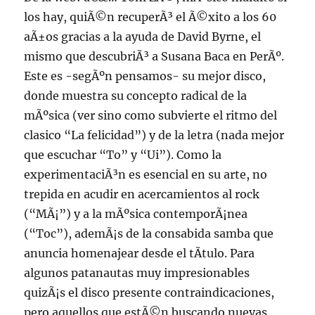
los hay, quiÃ©n recuperÃ³ el Ã©xito a los 60
aÃ±os gracias a la ayuda de David Byrne, el
mismo que descubriÃ³ a Susana Baca en PerÃº.
Este es -segÃºn pensamos- su mejor disco,
donde muestra su concepto radical de la
mÃºsica (ver sino como subvierte el ritmo del
clasico “La felicidad”) y de la letra (nada mejor
que escuchar “To” y “Ui”). Como la
experimentaciÃ³n es esencial en su arte, no
trepida en acudir en acercamientos al rock
(“MÃ¡”) y a la mÃºsica contemporÃ¡nea
(“Toc”), ademÃ¡s de la consabida samba que
anuncia homenajear desde el tÃ­tulo. Para
algunos patanautas muy impresionables
quizÃ¡s el disco presente contraindicaciones,
pero aquellos que estÃ©n buscando nuevas