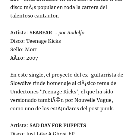
disco mÃ¡s popular en toda la carrera del
talentoso cantautor.
Artista:
SEABEAR
…
por Rodolfo
Disco: Teenage Kicks
Sello: Morr
AÃ±o: 2007
En este single, el proyecto del ex-guitarrista de
Slowdive rinde homenaje al clÃ¡sico tema de
Undertones ‘Teenage Kicks’, el que ha sido
versionado tambiÃ©n por Nouvelle Vague,
como uno de los estÃ¡ndares del post punk.
Artista:
SAD DAY FOR PUPPETS
Disco: Just Like A Ghost EP