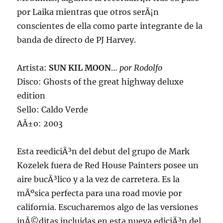
por Laika mientras que otros serÃ¡n
conscientes de ella como parte integrante de la
banda de directo de PJ Harvey.
Artista:
SUN KIL MOON
…
por Rodolfo
Disco: Ghosts of the great highway deluxe
edition
Sello: Caldo Verde
AÃ±o: 2003
Esta reediciÃ³n del debut del grupo de Mark
Kozelek fuera de Red House Painters posee un
aire bucÃ³lico y a la vez de carretera. Es la
mÃºsica perfecta para una road movie por
california. Escucharemos algo de las versiones
inÃ©ditas incluidas en esta nueva ediciÃ³n del