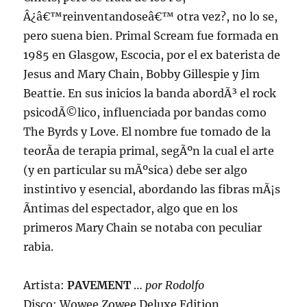
Â¿â€™reinventandoseâ€™ otra vez?, no lo se,
pero suena bien. Primal Scream fue formada en
1985 en Glasgow, Escocia, por el ex baterista de
Jesus and Mary Chain, Bobby Gillespie y Jim
Beattie. En sus inicios la banda abordÃ³ el rock
psicodÃ©lico, influenciada por bandas como
The Byrds y Love. El nombre fue tomado de la
teorÃ­a de terapia primal, segÃºn la cual el arte
(y en particular su mÃºsica) debe ser algo
instintivo y esencial, abordando las fibras mÃ¡s
Ã­ntimas del espectador, algo que en los
primeros Mary Chain se notaba con peculiar
rabia.
Artista:
PAVEMENT
…
por Rodolfo
Disco: Wowee Zowee Deluxe Edition