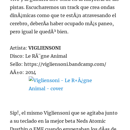
pistas. Escucharemos un track que crea ondas
dinÃ¡micas como que te estÃ¡n atravesando el
cerebro, deberÃ­a haber ocupado mÃ¡s paneo,
pero igual le quedÃ³ bien.
Artista:
VIGLIENSONI
Disco: Le RÃ¨gne Animal
Sello: https://vigliensoni.bandcamp.com/
AÃ±o: 2014
Sip!, el mismo Vigliensoni que se agitaba junto
a su teclado en la mejor beta Neds Atomic
Dustbin o EMF cuando empezaban los dÃ­as de