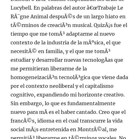
Lucybell. En palabras del autor â€œTrabaje Le
RÃ¨gne Animal despuÃ©s de un largo hiato en
tÃ©rminos de creaciÃ³n musical. QuizÃ¡s fue el
tiempo que me tomÃ³ adaptarme al nuevo
contexto de la industria de la mÃºsica, el que
necesitÃ© en familia, y el que me tomÃ³
estudiar y desarrollar nuevas tecnologÃ­as que
me permitieran liberarme de la
homogeneizaciÃ³n tecnolÃ³gica que viene dada
por el contexto neoliberal y el capitalismo
cognitivo, expandiendo mi horizonte creativo.
Sin embargo, lo que es fundamentalmente
nuevo para mÃ­ es el haber cantado. Creo que el
francÃ©s, idioma en el cual transcurre la vida
social mÃ¡s entretenida en MontrÃ©al, me
permitiÃ³ liberarme en tÃ©rminos vocales. No