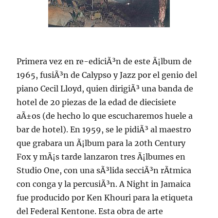
Primera vez en re-ediciÃ³n de este Ã¡lbum de
1965, fusiÃ³n de Calypso y Jazz por el genio del
piano Cecil Lloyd, quien dirigiÃ³ una banda de
hotel de 20 piezas de la edad de diecisiete
aÃ±os (de hecho lo que escucharemos huele a
bar de hotel). En 1959, se le pidiÃ³ al maestro
que grabara un Ã¡lbum para la 20th Century
Fox y mÃ¡s tarde lanzaron tres Ã¡lbumes en
Studio One, con una sÃ³lida secciÃ³n rÃ­tmica
con conga y la percusiÃ³n. A Night in Jamaica
fue producido por Ken Khouri para la etiqueta
del Federal Kentone. Esta obra de arte