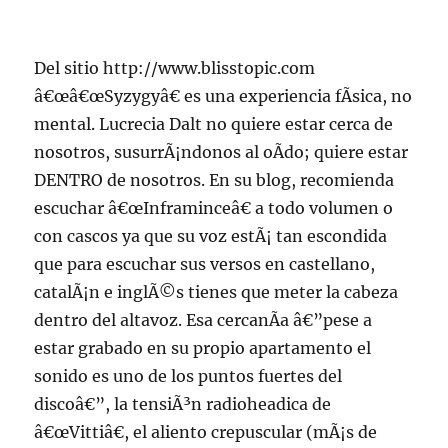
Del sitio http://www.blisstopic.com
â€œâ€œSyzygyâ€ es una experiencia fÃ­sica, no
mental. Lucrecia Dalt no quiere estar cerca de
nosotros, susurrÃ¡ndonos al oÃ­do; quiere estar
DENTRO de nosotros. En su blog, recomienda
escuchar â€œInframinceâ€ a todo volumen o
con cascos ya que su voz estÃ¡ tan escondida
que para escuchar sus versos en castellano,
catalÃ¡n e inglÃ©s tienes que meter la cabeza
dentro del altavoz. Esa cercanÃ­a â€”pese a
estar grabado en su propio apartamento el
sonido es uno de los puntos fuertes del
discoâ€”, la tensiÃ³n radioheadica de
â€œVittiâ€, el aliento crepuscular (mÃ¡s de