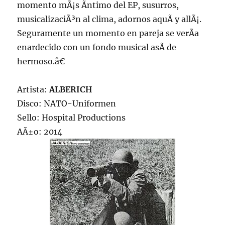
momento mÃ¡s Ã­ntimo del EP, susurros,
musicalizaciÃ³n al clima, adornos aquÃ­ y allÃ¡.
Seguramente un momento en pareja se verÃ­a
enardecido con un fondo musical asÃ­ de
hermoso.â€
Artista:
ALBERICH
Disco: NATO-Uniformen
Sello: Hospital Productions
AÃ±o: 2014