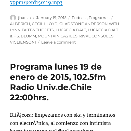
79pm/perd150119.mp3
Author
Posted
Categories
Tags
jbaeza
January 19, 2015
Podcast
,
Programas
on
ALBERICH
,
CECIL LLOYD
,
GLADSTONE ANDERSON WITH
LYNN TAITT & THE JETS
,
LUCRECIA DALT
,
LUCRECIA DALT
& F.S. BLUMM
,
MOUNTAIN CASTLES
,
RIVAL CONSOLES
,
on
VIGLIENSONI
Leave a comment
Podcast
lunes
19
Programa lunes 19 de
de
enero
enero de 2015, 102.5fm
de
Radio Univ.de.Chile
2015
22:00hrs.
BitÃ¡cora: Empezamos con ska y terminamos
con electrÃ³nica, al comienzo con intimista