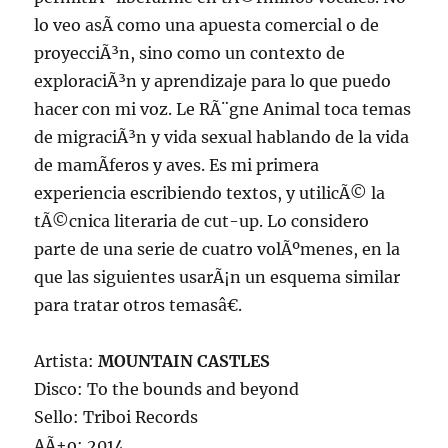
lo veo asÃ­ como una apuesta comercial o de
proyecciÃ³n, sino como un contexto de
exploraciÃ³n y aprendizaje para lo que puedo
hacer con mi voz. Le RÃ¨gne Animal toca temas
de migraciÃ³n y vida sexual hablando de la vida
de mamÃ­feros y aves. Es mi primera
experiencia escribiendo textos, y utilicÃ© la
tÃ©cnica literaria de cut-up. Lo considero
parte de una serie de cuatro volÃºmenes, en la
que las siguientes usarÃ¡n un esquema similar
para tratar otros temasâ€.
Artista:
MOUNTAIN CASTLES
Disco: To the bounds and beyond
Sello: Triboi Records
AÃ±o: 2014