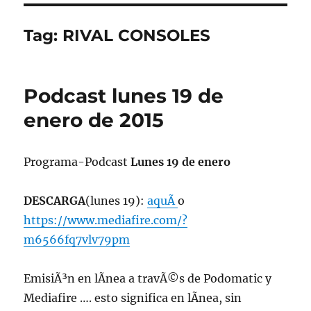
Tag:
RIVAL CONSOLES
Podcast lunes 19 de
enero de 2015
Programa-Podcast
Lunes 19 de enero
DESCARGA
(lunes 19):
aquÃ­
o
https://www.mediafire.com/?
m6566fq7vlv79pm
EmisiÃ³n en lÃ­nea a travÃ©s de Podomatic y
Mediafire …. esto significa en lÃ­nea, sin