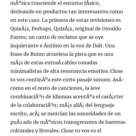
mÃºsica trasciende el entorno fÃ­sico,
derivando en productos tan interesantes como
en este caso. La primera de estas revisiones es
QuizÃ¡s, Perhaps, QuizÃ¡s, original de Osvaldo
Farres; un canto de reclamo que se oye
inquietante e Ã­ntimo en la voz de Dalt. Una
frase de Bumn atraviesa la pista que es una
mÃ¡s de estas entraÃ±ables tonadas
minimalistas de alta resonancia emotiva. Close
to vos continÃºa este corto pasaje sonoro. AsÃ­
como en el resto de canciones, la leve
combinaciÃ³n de idiomas acentÃºa el carÃ¡cter
de la colaboraciÃ³n; mÃ¡s allÃ¡ del lenguaje
escrito, acÃ¡ se mezclan las sonoridades de un
puÃ±ado de mÃºsicos transgresores de barreras
culturales y literales. Close to vos es el