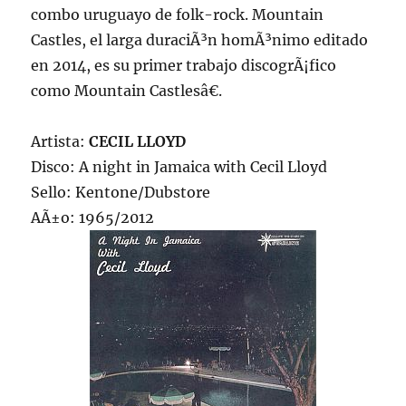
combo uruguayo de folk-rock. Mountain
Castles, el larga duraciÃ³n homÃ³nimo editado
en 2014, es su primer trabajo discogrÃ¡fico
como Mountain Castlesâ€.
Artista:
CECIL LLOYD
Disco: A night in Jamaica with Cecil Lloyd
Sello: Kentone/Dubstore
AÃ±o: 1965/2012