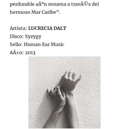
perdurable aÃºn resuena a travÃ©s del
hermoso Mar Caribe”.
Artista:
LUCRECIA DALT
Disco: Syzygy
Sello: Human Ear Music
AÃ±o: 2013