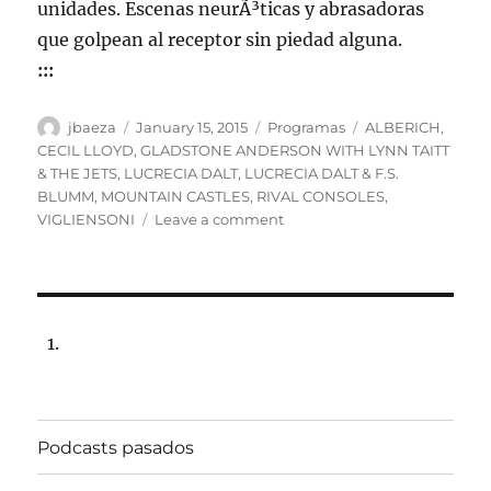
unidades. Escenas neurÃ³ticas y abrasadoras
que golpean al receptor sin piedad alguna.
:::
Author
Posted
Categories
Tags
jbaeza
January 15, 2015
Programas
ALBERICH
,
on
CECIL LLOYD
,
GLADSTONE ANDERSON WITH LYNN TAITT
& THE JETS
,
LUCRECIA DALT
,
LUCRECIA DALT & F.S.
BLUMM
,
MOUNTAIN CASTLES
,
RIVAL CONSOLES
,
on
VIGLIENSONI
Leave a comment
Programa
lunes
19
de
enero
de
2015,
102.5fm
Radio
Podcasts pasados
Univ.de.Chile
22:00hrs.