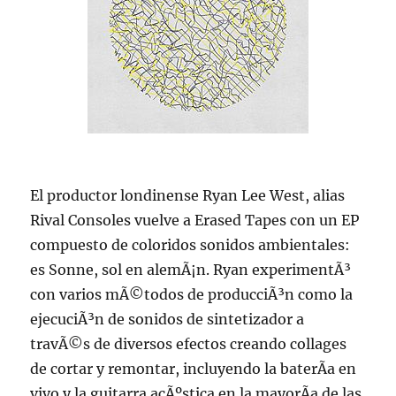
El productor londinense Ryan Lee West, alias
Rival Consoles vuelve a Erased Tapes con un EP
compuesto de coloridos sonidos ambientales:
es Sonne, sol en alemÃ¡n. Ryan experimentÃ³
con varios mÃ©todos de producciÃ³n como la
ejecuciÃ³n de sonidos de sintetizador a
travÃ©s de diversos efectos creando collages
de cortar y remontar, incluyendo la baterÃ­a en
vivo y la guitarra acÃºstica en la mayorÃ­a de las