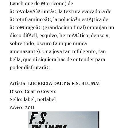
Lynch que de Morricone) de
â€œVolavÃ©runtâ€, la textura evocadora de
â€œInframinceâ€, la poluciÃ³n estÃ¡tica de
â€œMirageâ€ (grandÃ­simo final) empujan un
disco difÃ­cil, esquivo, hermÃ©tico, denso y,
sobre todo, oscuro (aunque nunca
amenazante). Una joya tan refulgente, tan
bella, que ni siquiera has de entender para
poder disfrutarâ€.
Artista:
LUCRECIA DALT & F.S. BLUMM
Disco: Cuatro Covers
Sello: label, netlabel
AÃ±o: 2011