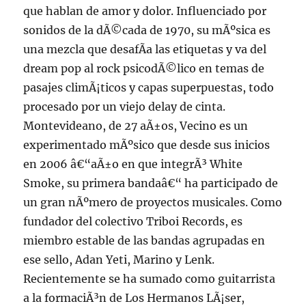
que hablan de amor y dolor. Influenciado por
sonidos de la dÃ©cada de 1970, su mÃºsica es
una mezcla que desafÃ­a las etiquetas y va del
dream pop al rock psicodÃ©lico en temas de
pasajes climÃ¡ticos y capas superpuestas, todo
procesado por un viejo delay de cinta.
Montevideano, de 27 aÃ±os, Vecino es un
experimentado mÃºsico que desde sus inicios
en 2006 â€“aÃ±o en que integrÃ³ White
Smoke, su primera bandaâ€“ ha participado de
un gran nÃºmero de proyectos musicales. Como
fundador del colectivo Triboi Records, es
miembro estable de las bandas agrupadas en
ese sello, Adan Yeti, Marino y Lenk.
Recientemente se ha sumado como guitarrista
a la formaciÃ³n de Los Hermanos LÃ¡ser,