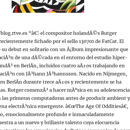
//blog.rtve.es “â€¦ el compositor holandÃ©s Rutger
cientemente fichado por el sello 130701 de FatCat. El
su debut en solitario con un Ã¡lbum impresionante que
aciÃ³n de una dÃ©cada en el entorno del estudio hiper-
undÃ³ en BerlÃ­n, incluidos cuatro aÃ±os trabajando en
raciÃ³n con JÃ³hann JÃ³hannsson. Nacido en Nijmegen,
en BerlÃ­n durante trece aÃ±os y recientemente se ha
as. Rutger comenzÃ³ a hacer mÃºsica en su adolescencia
las primeras computadoras antes de producir ambient y
ena electrÃ³nica emergente. â€œThe Age Of Odditiesâ€,
co, emocionalmente profundo e inmaculadamente
estra a un nuevo y brillante talento cuya elocuencia