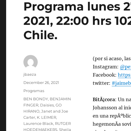
Programa lunes 2
2021, 22:00 hrs 1
Chile.
(por si acaso, l
Instagram:
@per
Author
jbaeza
Facebook:
http
Posted
December 26, 2021
twitter:
#jaimeb
on
Categories
Programas
Tags
BEN BONDY
,
BENJAMIN
BitÃ¡cora
: Un n
FINGER
,
Daisies
,
GO
Johansson al ini
HIRANO
,
Janet and Joe
en una repÃºblic
Carter
,
K. LEIMER
,
Laurence Black
,
RUTGER
hegemonÃ­a sovi
HOEDEMAEKERS
,
Sheila