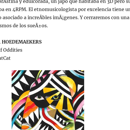
prÃ­stina y edulcorada, un japo que habitaba en 3D pero s
ba en 4RPM. El etnomusicologista por excelencia tiene u
 asociado a increÃ­bles imÃ¡genes. Y cerraremos con una
osmos de los sueÃ±os.
 HOEDEMAEKERS
f Oddities
atCat