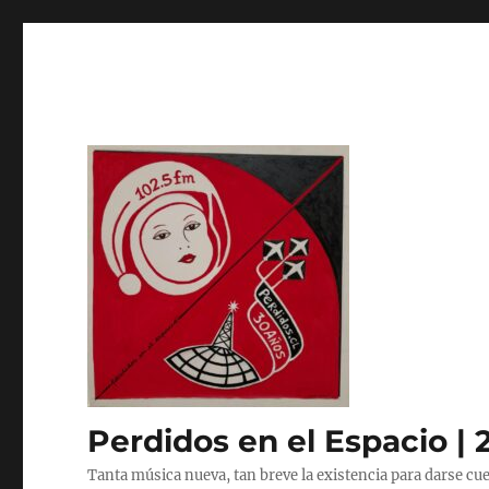
Perdidos en el Espacio | 
Tanta música nueva, tan breve la existencia para darse cue