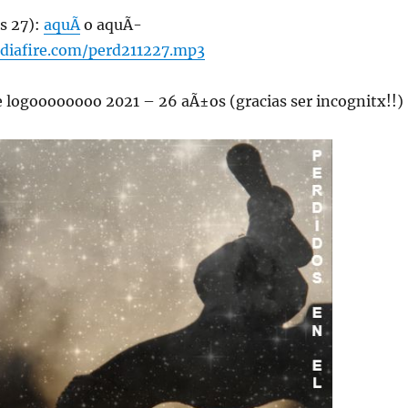
s 27):
aquÃ­
o aquÃ­
diafire.com/perd211227.mp3
 logoooooooo 2021 – 26 aÃ±os (gracias ser incognitx!!)