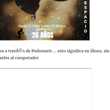
ea a travÃ©s de Podomatic … esto significa en lÃ­nea, sin
jarlos al computador