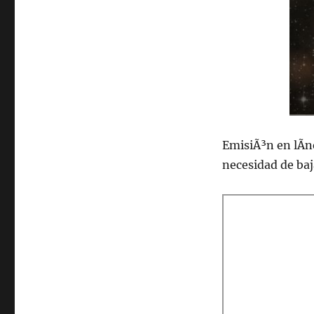
de
2021
EmisiÃ³n en lÃ­n
necesidad de ba