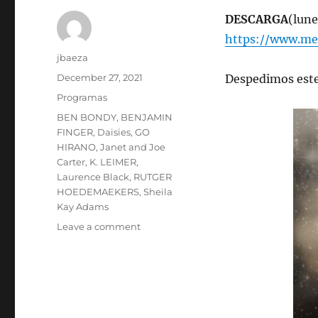
DESCARGA
(lune
https://www.me
Author
jbaeza
Posted
December 27, 2021
Despedimos este
on
Categories
Programas
Tags
BEN BONDY
,
BENJAMIN
FINGER
,
Daisies
,
GO
HIRANO
,
Janet and Joe
Carter
,
K. LEIMER
,
Laurence Black
,
RUTGER
HOEDEMAEKERS
,
Sheila
Kay Adams
on
Leave a comment
Podcast
Programa
lunes
27
de
diciembre