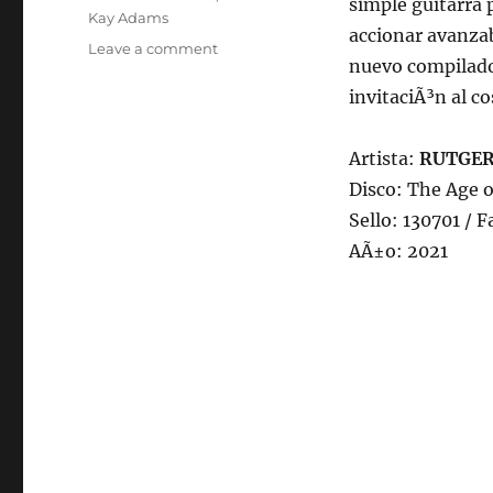
simple guitarra 
Kay Adams
accionar avanza
on
Leave a comment
nuevo compilado
Programa
lunes
invitaciÃ³n al c
27
de
Artista:
RUTGER
diciembre
de
Disco: The Age o
2021,
Sello: 130701 / F
22:00
AÃ±o: 2021
hrs
102.5fm
Radio
U.
de
Chile.