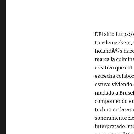
DEl sitio https:
Hoedemaekers, re
holandÃ©s hace 
marca la culmin
creativo que cof
estrecha colabo
estuvo viviendo 
mudado a Brusel
componiendo en 
techno en la esc
sonoramente ri
interpretado, mu