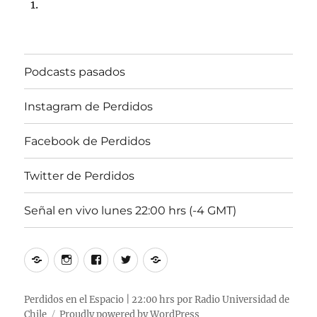
de
2025,
22:00
hrs
Podcasts pasados
102.5fm
Radio
U.
Instagram de Perdidos
de
Chile
Facebook de Perdidos
Twitter de Perdidos
Señal en vivo lunes 22:00 hrs (-4 GMT)
Podcasts
Instagram
Facebook
Twitter
Señal
pasados
de
de
de
en
Perdidos
Perdidos
Perdidos
vivo
Perdidos en el Espacio | 22:00 hrs por Radio Universidad de
Chile
Proudly powered by WordPress