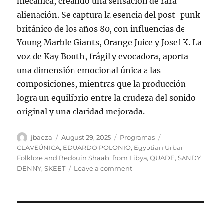
mecánica, creando una sensación de rara
alienación. Se captura la esencia del post-punk
británico de los años 80, con influencias de
Young Marble Giants, Orange Juice y Josef K. La
voz de Kay Booth, frágil y evocadora, aporta
una dimensión emocional única a las
composiciones, mientras que la producción
logra un equilibrio entre la crudeza del sonido
original y una claridad mejorada.
Author
Posted
Categories
Tags
jbaeza
August 29, 2025
Programas
on
CLAVEÚNICA
,
EDUARDO POLONIO
,
Egyptian Urban
Folklore and Bedouin Shaabi from Libya
,
QUADE
,
SANDY
on
DENNY
,
SKEET
Leave a comment
Programa
lunes
1
de
septiembre