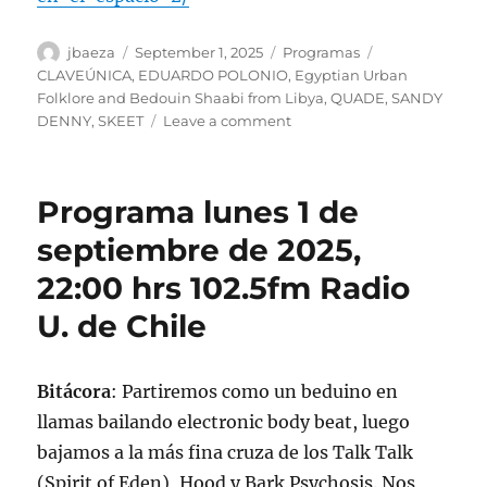
Author
Posted
Categories
Tags
jbaeza
September 1, 2025
Programas
on
CLAVEÚNICA
,
EDUARDO POLONIO
,
Egyptian Urban
Folklore and Bedouin Shaabi from Libya
,
QUADE
,
SANDY
on
DENNY
,
SKEET
Leave a comment
Podcast
Programa
lunes
Programa lunes 1 de
1
de
septiembre de 2025,
septiembre
22:00 hrs 102.5fm Radio
de
2025
U. de Chile
Bitácora
: Partiremos como un beduino en
llamas bailando electronic body beat, luego
bajamos a la más fina cruza de los Talk Talk
(Spirit of Eden), Hood y Bark Psychosis. Nos