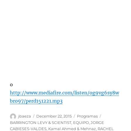
o
http://www.mediafire.com/listen/og9vg6sy8w
bro97/perd151221.mp3
Author
Posted
Categories
Tags
jbaeza
December 22, 2015
Programas
on
BARRINGTON LEVY & SCIENTIST
,
EQUIPO
,
JORGE
CABIESES-VALDES
,
Kamal Ahmed & Mehnaz
,
RACHEL