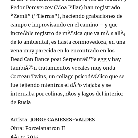
Fedor Pereverzev (Moa Pillar) han registrado
“Zemli” (“Tierras”), haciendo grabaciones de
campo e improvisando en el camino – y que
increÃ­ble registro de mÃºsica que va mÃ¡s allÃ¡
de lo ambiental, es hasta conmovedora, en una
vena muy parecida en lo encontrado en los
Dead Can Dance post Serpentâ€™s egg y hay
tambiÃ©n tratamientos vocales muy onda
Cocteau Twins, un collage psicodÃ©lico que se
fue tejiendo mientras el dÃºo viajaba y se
internaba por colinas, rÃ­os y lagos del interior
de Rusia
Artista:
JORGE CABIESES-VALDES
Obra: Porcelanatron II
AÃ±o: 2015