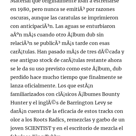
Material que originalmente iban a estrenarse
en 1980, pero nunca se emitiÃ³ por razones
oscuras, aunque las caratulas se imprimieron
con anticipaciÃ³n. Las aguas se enturbiaron
aÃºn mÃ¡s cuando otro Ã¡lbum dub sin
relaciÃ³n se publicÃ³ mÃ¡s tarde con esas
carÃ¡tulas. Han pasado mÃ¡s de tres dÃ©cada y
ese antiguo stock de carÃ¡tulas restante ahora
se le da su uso previsto como este Ã¡lbum, dub
perdido hace mucho tiempo que finalmente se
lanza oficialmente. Los que estÃ¡n
familiarizados con clÃ¡sicos Ã¡lbumes Bounty
Hunter y el inglÃ©s de Barrington Levy se
darÃ¡n cuenta de la eficacia de estos tracks con
olor a los Roots Radics, remezclas y garbo de un
joven SCIENTIST y en el escritorio de mezcla el