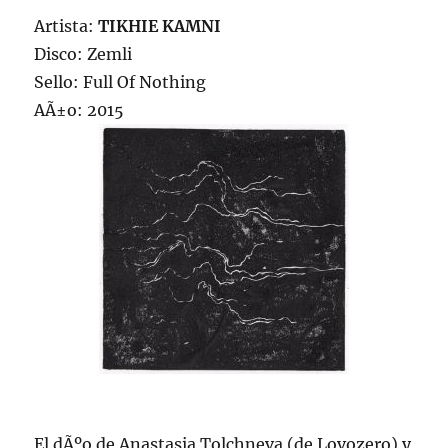
Artista:
TIKHIE KAMNI
Disco: Zemli
Sello: Full Of Nothing
AÃ±o: 2015
El dÃºo de Anastasia Tolchneva (de Lovozero) y