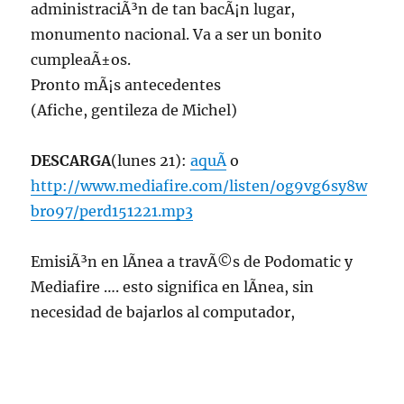
administraciÃ³n de tan bacÃ¡n lugar,
monumento nacional. Va a ser un bonito
cumpleaÃ±os.
Pronto mÃ¡s antecedentes
(Afiche, gentileza de Michel)
DESCARGA
(lunes 21):
aquÃ­
o
http://www.mediafire.com/listen/og9vg6sy8w
bro97/perd151221.mp3
EmisiÃ³n en lÃ­nea a travÃ©s de Podomatic y
Mediafire …. esto significa en lÃ­nea, sin
necesidad de bajarlos al computador,