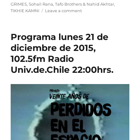
GRIMES
,
Sohail Rana
,
Tafo Brothers & Nahid Akhtar
,
on
TIKHIE KAMNI
Leave a comment
Podcast
de
la
Programa lunes 21 de
emisiÃ³n
de
diciembre de 2015,
lunes
102.5fm Radio
21
de
Univ.de.Chile 22:00hrs.
dic
de
2015