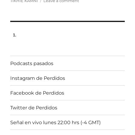
on
TIKHIE KAMNI
Leave a comment
Programa
lunes
21
de
diciembre
de
2015,
102.5fm
Radio
Podcasts pasados
Univ.de.Chile
22:00hrs.
Instagram de Perdidos
Facebook de Perdidos
Twitter de Perdidos
Señal en vivo lunes 22:00 hrs (-4 GMT)