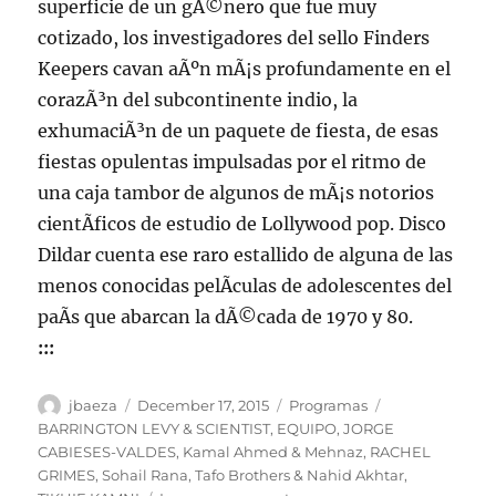
superficie de un gÃ©nero que fue muy
cotizado, los investigadores del sello Finders
Keepers cavan aÃºn mÃ¡s profundamente en el
corazÃ³n del subcontinente indio, la
exhumaciÃ³n de un paquete de fiesta, de esas
fiestas opulentas impulsadas por el ritmo de
una caja tambor de algunos de mÃ¡s notorios
cientÃ­ficos de estudio de Lollywood pop. Disco
Dildar cuenta ese raro estallido de alguna de las
menos conocidas pelÃ­culas de adolescentes del
paÃ­s que abarcan la dÃ©cada de 1970 y 80.
:::
Author
Posted
Categories
Tags
jbaeza
December 17, 2015
Programas
on
BARRINGTON LEVY & SCIENTIST
,
EQUIPO
,
JORGE
CABIESES-VALDES
,
Kamal Ahmed & Mehnaz
,
RACHEL
GRIMES
,
Sohail Rana
,
Tafo Brothers & Nahid Akhtar
,