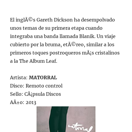
El inglÃ©s Gareth Dickson ha desempolvado
unos temas de su primera etapa cuando
integraba una banda llamada Blanik. Un viaje
cubierto por la bruma, etÃ©reo, similar a los
primeros toques postroqueros mÃ¡s cristalinos
a la The Album Leaf.
Artista:
MATORRAL
Disco: Remoto control
Sello: CÃ¡psula Discos
AÃ±o: 2013