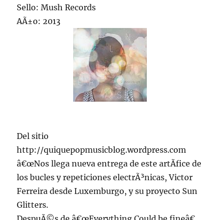
Sello: Mush Records
AÃ±o: 2013
Del sitio
http://quiquepopmusicblog.wordpress.com
â€œNos llega nueva entrega de este artÃ­fice de
los bucles y repeticiones electrÃ³nicas, Victor
Ferreira desde Luxemburgo, y su proyecto Sun
Glitters.
DespuÃ©s de â€œEverything Could be fineâ€