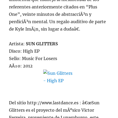
referentes anteriormente citados en “Plus
One”, veinte minutos de abstracciÃ³n y
perdiciÃ³n mental. Un regalo auditivo de parte
de Kyle ImÃ¡n, sin lugar a dudaâ€.
Artista:
SUN GLITTERS
Disco: High EP
Sello: Music For Losers
AÃ±o: 2012
Del sitio http://www.lastdance.es : â€œSun
Glitters es el proyecto del mÃºsico Victor
Ferreira, proveniente de Luxemburgo, este