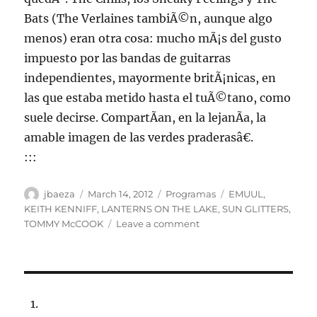
Bats (The Verlaines tambiÃ©n, aunque algo
menos) eran otra cosa: mucho mÃ¡s del gusto
impuesto por las bandas de guitarras
independientes, mayormente britÃ¡nicas, en
las que estaba metido hasta el tuÃ©tano, como
suele decirse. CompartÃ­an, en la lejanÃ­a, la
amable imagen de las verdes praderasâ€.
:::
Author
Posted
Categories
Tags
jbaeza
March 14, 2012
Programas
EMUUL
,
on
KEITH KENNIFF
,
LANTERNS ON THE LAKE
,
SUN GLITTERS
,
on
TOMMY McCOOK
Leave a comment
Programa
Lunes
19
de
marzo
2012,