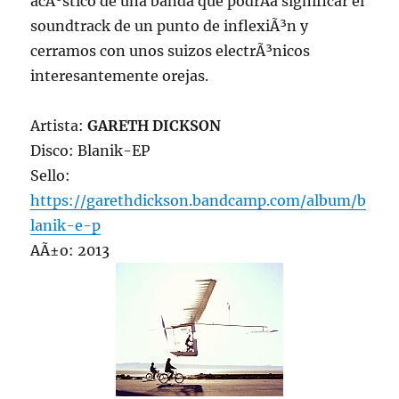
acÃºstico de una banda que podrÃ­a significar el
soundtrack de un punto de inflexiÃ³n y
cerramos con unos suizos electrÃ³nicos
interesantemente orejas.
Artista:
GARETH DICKSON
Disco: Blanik-EP
Sello:
https://garethdickson.bandcamp.com/album/b
lanik-e-p
AÃ±o: 2013