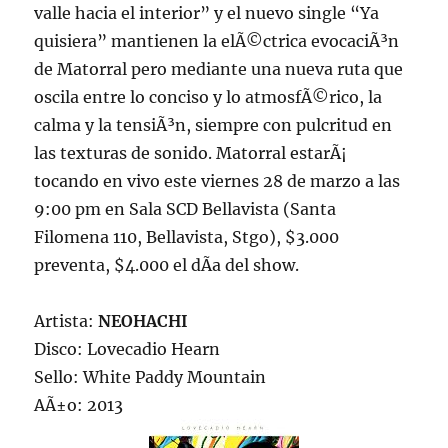
valle hacia el interior” y el nuevo single “Ya
quisiera” mantienen la elÃ©ctrica evocaciÃ³n
de Matorral pero mediante una nueva ruta que
oscila entre lo conciso y lo atmosfÃ©rico, la
calma y la tensiÃ³n, siempre con pulcritud en
las texturas de sonido. Matorral estarÃ¡
tocando en vivo este viernes 28 de marzo a las
9:00 pm en Sala SCD Bellavista (Santa
Filomena 110, Bellavista, Stgo), $3.000
preventa, $4.000 el dÃ­a del show.
Artista:
NEOHACHI
Disco: Lovecadio Hearn
Sello: White Paddy Mountain
AÃ±o: 2013