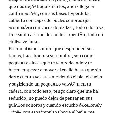
que nos dejÃ³ boquiabiertos, ahora llega la
confirmaciÃ³n, con sus bases hyperdubs,
cubierto con capas de bucles sonoros que
acompaÃ±a con voces dobladas y todo ello lo va
troceando a ritmo de cuello serpentÃ­n, todo un
chillwave lunar.
El cromatismo sonoro que desprenden sus
temas, hace honor a su nombre, son como
pequeÃ±as luces que te van rodeando y te
hacen empezar a mover el cuello hasta que sin
darte cuenta ya estas moviendo el pie, el cuello
y sugiriendo un pequeÃ±o vaivÃ©n en tu
cadera, con todo esto, tengo claro que me ha
seducido, no puedo dejar de pensar en sus
guiÃ±os sonoros y cuando escucho â€œLonely
Tripâ€ con esos impulsos hacia el baile, me