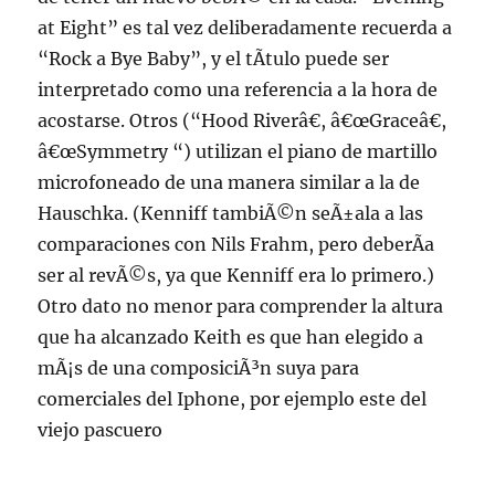
at Eight” es tal vez deliberadamente recuerda a
“Rock a Bye Baby”, y el tÃ­tulo puede ser
interpretado como una referencia a la hora de
acostarse. Otros (“Hood Riverâ€, â€œGraceâ€,
â€œSymmetry “) utilizan el piano de martillo
microfoneado de una manera similar a la de
Hauschka. (Kenniff tambiÃ©n seÃ±ala a las
comparaciones con Nils Frahm, pero deberÃ­a
ser al revÃ©s, ya que Kenniff era lo primero.)
Otro dato no menor para comprender la altura
que ha alcanzado Keith es que han elegido a
mÃ¡s de una composiciÃ³n suya para
comerciales del Iphone, por ejemplo este del
viejo pascuero