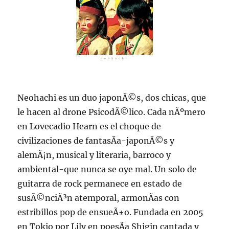
Neohachi es un duo japonÃ©s, dos chicas, que
le hacen al drone PsicodÃ©lico. Cada nÃºmero
en Lovecadio Hearn es el choque de
civilizaciones de fantasÃ­a-japonÃ©s y
alemÃ¡n, musical y literaria, barroco y
ambiental-que nunca se oye mal. Un solo de
guitarra de rock permanece en estado de
susÃ©nciÃ³n atemporal, armonÃ­as con
estribillos pop de ensueÃ±o. Fundada en 2005
en Tokio por Lily en poesÃ­a Shigin cantada y