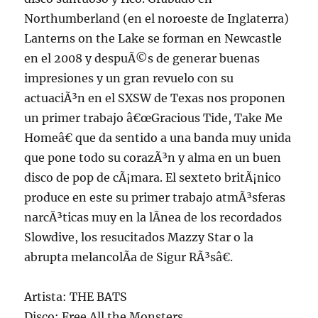
Northumberland (en el noroeste de Inglaterra)
Lanterns on the Lake se forman en Newcastle
en el 2008 y despuÃ©s de generar buenas
impresiones y un gran revuelo con su
actuaciÃ³n en el SXSW de Texas nos proponen
un primer trabajo â€œGracious Tide, Take Me
Homeâ€ que da sentido a una banda muy unida
que pone todo su corazÃ³n y alma en un buen
disco de pop de cÃ¡mara. El sexteto britÃ¡nico
produce en este su primer trabajo atmÃ³sferas
narcÃ³ticas muy en la lÃ­nea de los recordados
Slowdive, los resucitados Mazzy Star o la
abrupta melancolÃ­a de Sigur RÃ³sâ€.
Artista: THE BATS
Disco: Free All the Monsters