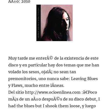
AÃ±o: 2010
Muy tarde me enterÃ© de la existencia de este
disco y en particular hay dos temas que me han
volado los sesos, ojalÃ¡ no sean tan
premonitorios, uno nunca sabe: Leaving Blues
y Flaws, mucho entre lÃ­neas.
Del sitio http://www.ocioenlinea.com :â€Poco
mÃ¡s de un aÃ±o despuÃ©s de su disco debut, I
had the blues but I shook them loose, y luego