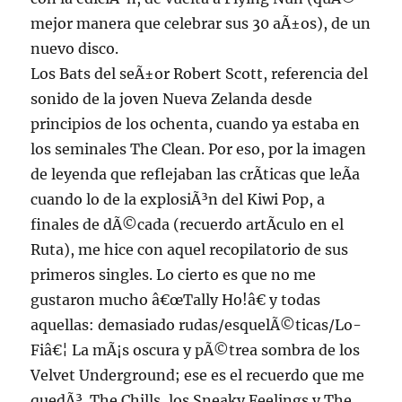
mejor manera que celebrar sus 30 aÃ±os), de un
nuevo disco.
Los Bats del seÃ±or Robert Scott, referencia del
sonido de la joven Nueva Zelanda desde
principios de los ochenta, cuando ya estaba en
los seminales The Clean. Por eso, por la imagen
de leyenda que reflejaban las crÃ­ticas que leÃ­a
cuando lo de la explosiÃ³n del Kiwi Pop, a
finales de dÃ©cada (recuerdo artÃ­culo en el
Ruta), me hice con aquel recopilatorio de sus
primeros singles. Lo cierto es que no me
gustaron mucho â€œTally Ho!â€ y todas
aquellas: demasiado rudas/esquelÃ©ticas/Lo-
Fiâ€¦ La mÃ¡s oscura y pÃ©trea sombra de los
Velvet Underground; ese es el recuerdo que me
quedÃ³. The Chills, los Sneaky Feelings y The