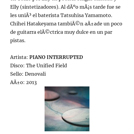
Elly (sintetizadores). Al dÃºo mÃ¡s tarde fue se
les uniÃ³ el baterista Tatsuhisa Yamamoto.
Chihei Hatakeyama tambiÃ©n aÃ±ade un poco
de guitarra elÃ©ctrica muy dulce en un par
pistas.
Artista:
PIANO INTERRUPTED
Disco: The Unified Field
Sello: Denovali
AÃ±o: 2013