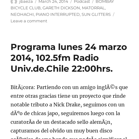
Author
Posted
Categories
Tags
jbaeza
March 24, 2014
Podcast
BOMBAY
on
BICYCLE CLUB
,
GARETH DICKSON
,
MATORRAL
,
NEOHACHI
,
PIANO INTERRUPTED
,
SUN GLITTERS
on
Leave a comment
Podcast
Lunes
24
Programa lunes 24 marzo
de
Marzo
2014, 102.5fm Radio
de
Univ.de.Chile 22:00hrs.
2014
BitÃ¡cora: Partiendo con un amigo inglÃ©s que
entre otras gracias tiene un proyecto que rinde
notable tributo a Nick Drake, seguimos con un
dÃºo de chicas japo, seguiremos luego con la
curatorÃ­a de un destacado sello alemÃ¡n,
capturamos del olvido un muy buen disco