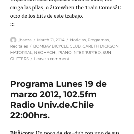
carga las pilas, o â€œWhen the Train Comesâ€
otro de los hits de este trabajo.
:::
Author
Posted
Categories
jbaeza
March 21, 2014
Noticias
,
Programas
,
on
Tags
Recitales
BOMBAY BICYCLE CLUB
,
GARETH DICKSON
,
MATORRAL
,
NEOHACHI
,
PIANO INTERRUPTED
,
SUN
on
GLITTERS
Leave a comment
Programa
lunes
24
Programa Lunes 19 de
marzo
2014,
marzo 2012, 102.5fm
102.5fm
Radio Univ.de.Chile
Radio
Univ.de.Chile
22:00hrs.
22:00hrs.
BitÃ¡cora
: Un poco de ska-dub con uno de sus