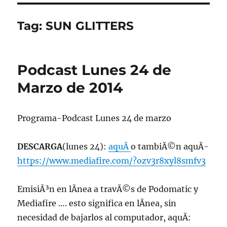
Tag:
SUN GLITTERS
Podcast Lunes 24 de
Marzo de 2014
Programa-Podcast Lunes 24 de marzo
DESCARGA
(lunes 24):
aquÃ­
o tambiÃ©n aquÃ­
https://www.mediafire.com/?ozv3r8xyl8smfv3
EmisiÃ³n en lÃ­nea a travÃ©s de Podomatic y
Mediafire …. esto significa en lÃ­nea, sin
necesidad de bajarlos al computador, aquÃ­: