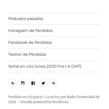
102.5fm
Radio
Univ.de.Chile
Podcasts pasados
22:00hrs.
Instagram de Perdidos
Facebook de Perdidos
Twitter de Perdidos
Señal en vivo lunes 22:00 hrs (-4 GMT)
Podcasts
Instagram
Facebook
Twitter
Señal
pasados
de
de
de
en
Perdidos
Perdidos
Perdidos
vivo
Perdidos en el Espacio | 22:00 hrs por Radio Universidad de
Chile
Proudly powered by WordPress
lunes