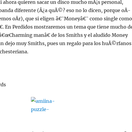
 si ahora quieren sacar un disco mucho mÃ¡s personal,
banda diferente (Â¿a quÃ©? eso no lo dicen, porque oÃ­
emos oÃ­r), que si eligen â€˜Moneyâ€˜ como single como
â€. En Perdidos mostraremos un tema que tiene mucho d
 â€œCharming manâ€ de los Smiths y el aludido Money
 dejo muy Smiths, pues un regalo para los huÃ©rfanos
chesteriana.
rds