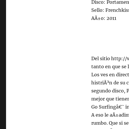
Disco: Portame
Sello: Frenchkis
AÃ±o: 2011
Del sitio http:
tanto en que se 
Los ves en direct
histriÃ³n de su 
segundo disco, P
mejor que tienen
Go Surfingâ€˜ in
A eso le aÃ±adim
rumbo. Que si se