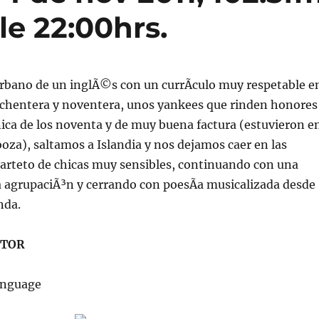
le 22:00hrs.
urbano de un inglÃ©s con un currÃ­culo muy respetable e
 ochentera y noventera, unos yankees que rinden honores
nica de los noventa y de muy buena factura (estuvieron e
looza), saltamos a Islandia y nos dejamos caer en las
uarteto de chicas muy sensibles, continuando con una
 agrupaciÃ³n y cerrando con poesÃ­a musicalizada desde
nda.
STOR
anguage