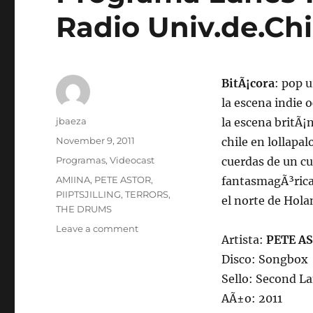
Radio Univ.de.Chi
BitÃ¡cora
: pop 
la escena indie
Author
jbaeza
la escena britÃ¡
Posted
November 9, 2011
chile en lollapa
on
Categories
Programas
,
Videocast
cuerdas de un c
Tags
AMIINA
,
PETE ASTOR
,
fantasmagÃ³rica
PIIPTSJILLING
,
TERRORS
,
el norte de Hola
THE DRUMS
on
Leave a comment
Artista:
PETE A
Programa
Lunes
Disco: Songbox
14
Sello: Second L
de
AÃ±o: 2011
nov