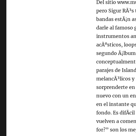
Del sitio www.m
pero Sigur RÃ³s
bandas estÃ¡n a
darle al famoso 
instrumentos anc
acÃºsticos, loop
segundo Ã¡lbum d
conceptualmente 
parajes de Isla
melancÃ³licos y 
sorprenderte en 
nuevo con un en
en el instante q
fondo. Es difÃ­c
vuelven a comen
for?” son los me