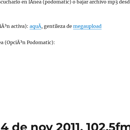
escucharlo en lÃ­nea (podomatic) o bajar archivo mp3 desd
iÃ³n activa):
aquÃ­
, gentileza de
megaupload
ea (OpciÃ³n Podomatic):
4 de nov 2011, 102.5f