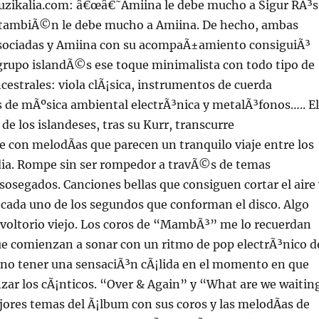
uzikalia.com: â€œâ€˜Amiina le debe mucho a Sigur RÃ³s
 tambiÃ©n le debe mucho a Amiina. De hecho, ambas
sociadas y Amiina con su acompaÃ±amiento consiguiÃ³
grupo islandÃ©s ese toque minimalista con todo tipo de
estrales: viola clÃ¡sica, instrumentos de cuerda
s de mÃºsica ambiental electrÃ³nica y metalÃ³fonos….. El
e los islandeses, tras su Kurr, transcurre
con melodÃ­as que parecen un tranquilo viaje entre los
ndia. Rompe sin ser rompedor a travÃ©s de temas
sosegados. Canciones bellas que consiguen cortar el aire 
cada uno de los segundos que conforman el disco. Algo
voltorio viejo. Los coros de “MambÃ³” me lo recuerdan
ue comienzan a sonar con un ritmo de pop electrÃ³nico d
il no tener una sensaciÃ³n cÃ¡lida en el momento en que
zar los cÃ¡nticos. “Over & Again” y “What are we waitin
jores temas del Ã¡lbum con sus coros y las melodÃ­as de