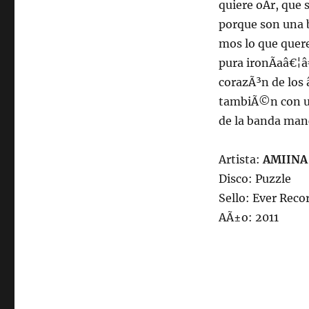
quiere oÃ­r, que
porque son una 
mos lo que quer
pura ironÃ­aâ€¦
corazÃ³n de los
tambiÃ©n con un
de la banda man
Artista:
AMIINA
Disco: Puzzle
Sello: Ever Reco
AÃ±o: 2011