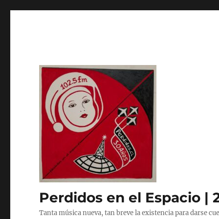
Perdidos en el Espacio | 
Tanta música nueva, tan breve la existencia para darse cue