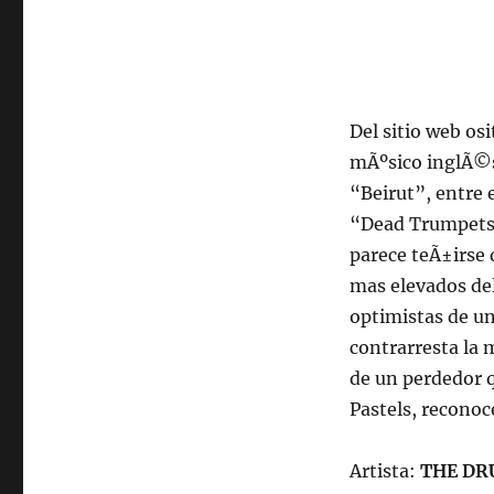
2011,
102.5fm
Radio
Univ.de.Chile
22:00hrs.
Del sitio web o
mÃºsico inglÃ©s
“Beirut”, entre 
“Dead Trumpets”
parece teÃ±irse 
mas elevados de
optimistas de un
contrarresta la 
de un perdedor q
Pastels, reconoc
Artista:
THE DR