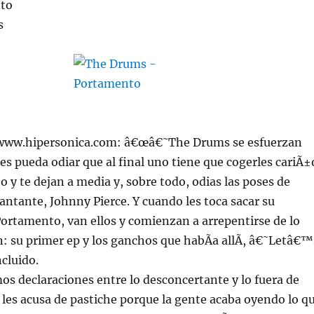
nto
s
//www.hipersonica.com: â€œâ€˜The Drums se esfuerzan
les pueda odiar que al final uno tiene que cogerles cariÃ±
o y te dejan a media y, sobre todo, odias las poses de
cantante, Johnny Pierce. Y cuando les toca sacar su
ortamento, van ellos y comienzan a arrepentirse de lo
: su primer ep y los ganchos que habÃ­a allÃ­, â€˜Letâ€™
cluido.
os declaraciones entre lo desconcertante y lo fuera de
 les acusa de pastiche porque la gente acaba oyendo lo q