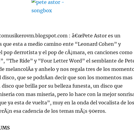
sitomusikerovm.blogspot.com : â€œPete Astor es un
 que esta a medio camino ente “Leonard Cohen” y
el pop derrotista y el pop de cÃ¡mara, en canciones como
, “The Ride” y “Four Letter Word” el semblante de Pet
de melancolÃ­a y anhelo y nos regala tres de los moment
l disco, que se podrÃ­an decir que son los momentos mas
 disco que brilla por su belleza funesta, un disco que
miseria con mas miseria, pero lo hace con la mejor sonris
ue ya esta de vuelta”, muy en la onda del vocalista de lo
erÃ¡n esa cadencia de los temas mÃ¡s 90eros.
UMS