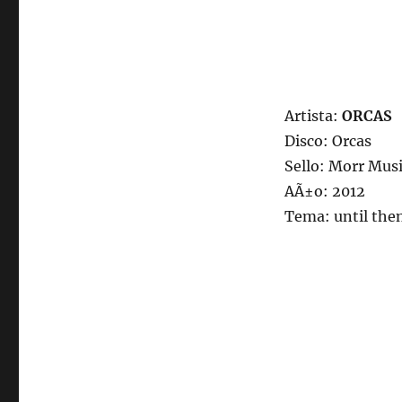
Artista:
ORCAS
Disco: Orcas
Sello: Morr Mus
AÃ±o: 2012
Tema: until the