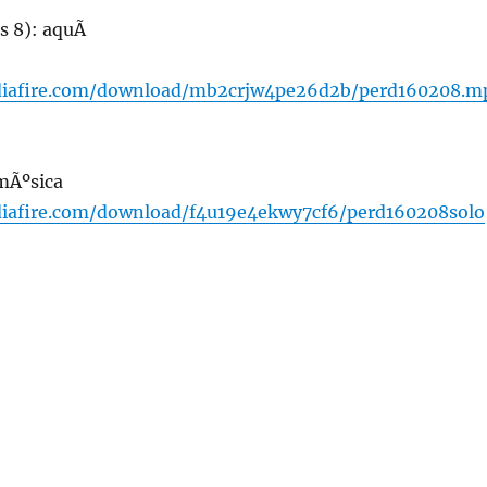
s 8): aquÃ­
iafire.com/download/mb2crjw4pe26d2b/perd160208.m
 mÃºsica
iafire.com/download/f4u19e4ekwy7cf6/perd160208solo