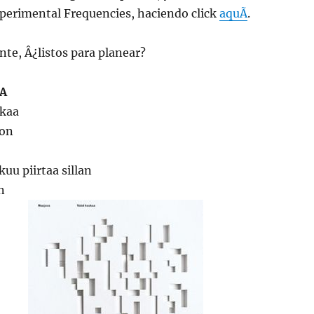
xperimental Frequencies, haciendo click
aquÃ­
.
te, Â¿listos para planear?
A
ukaa
ion
uu piirtaa sillan
n