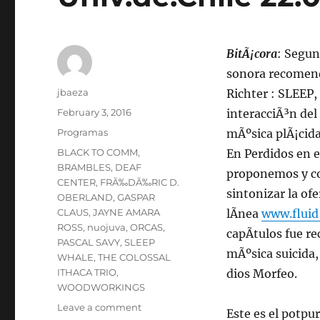
BitÃ¡cora
: Segun
sonora recomend
Author
jbaeza
Richter : SLEEP,
Posted
February 3, 2016
interacciÃ³n del
on
Categories
Programas
mÃºsica plÃ¡cida
Tags
BLACK TO COMM
,
En Perdidos en e
BRAMBLES
,
DEAF
proponemos y c
CENTER
,
FRÃ‰DÃ‰RIC D.
sintonizar la of
OBERLAND
,
GASPAR
CLAUS
,
JAYNE AMARA
lÃ­nea
www.fluid
ROSS
,
nuojuva
,
ORCAS
,
capÃ­tulos fue r
PASCAL SAVY
,
SLEEP
mÃºsica suicida,
WHALE
,
THE COLOSSAL
ITHACA TRIO
,
dios Morfeo.
WOODWORKINGS
on
Leave a comment
Este es el potpur