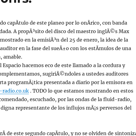
do capÃ­tulo de este planeo por lo onÃ­rico, con banda
ada. A propÃ³sito del disco del maestro inglÃ©s Max
 mostrado en la emisiÃ³n del 25 de enero, la idea de la
 auditor en la fase del sueÃ±o con los estÃ­mulos de una
, amable.
l Espacio hacemos eco de este llamado a la cordura y
omplementamos, sugiriÃ©ndoles a ustedes auditores
erta programÃ¡tica presentada a diario por la emisora en
-radio.co.uk
. TODO lo que estamos mostrando en estos
ecomendado, escuchado, por las ondas de la fluid-radio,
 digna representante de los influjos mÃ¡s perversos del
rÃ­ de este segundo capÃ­tulo, y no se olviden de sintoniz