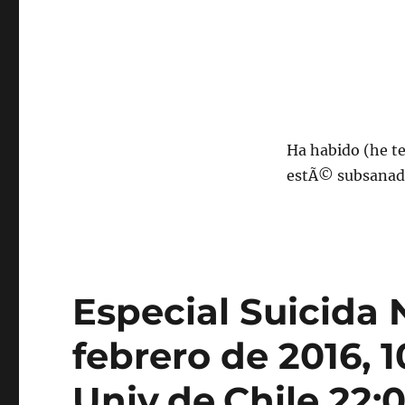
Ha habido (he te
estÃ© subsanado
Especial Suicida 
febrero de 2016, 
Univ.de.Chile 22: