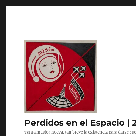
Perdidos en el Espacio | 
Tanta música nueva, tan breve la existencia para darse cue