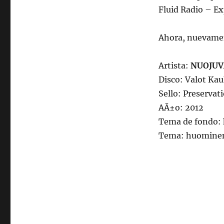
Especial
Fluid Radio – E
Suicida
NÂ°2
lunes
Ahora, nuevamen
8
de
febrero
Artista:
NUOJUV
de
Disco: Valot Ka
2016,
Sello: Preservat
102.5fm
Radio
AÃ±o: 2012
Univ.de.Chile
Tema de fondo: k
22:00hrs.
Tema: huomine