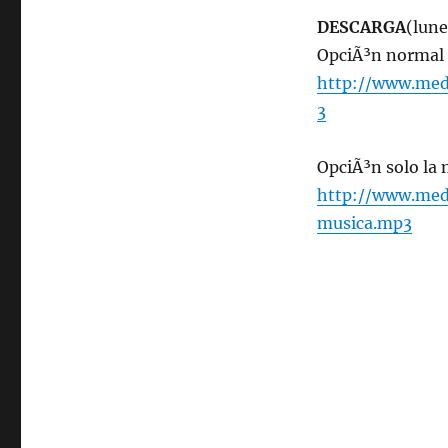
8
DESCARGA
(lune
de
OpciÃ³n normal
febrero
2016
http://www.med
ESPECIAL
3
SUICIDA
NÂ°2
OpciÃ³n solo la
http://www.med
musica.mp3