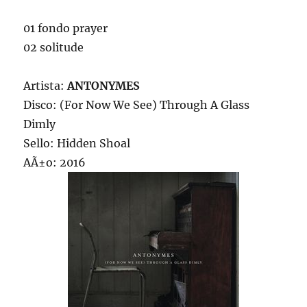
01 fondo prayer
02 solitude
Artista:
ANTONYMES
Disco: (For Now We See) Through A Glass
Dimly
Sello: Hidden Shoal
AÃ±o: 2016