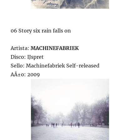
06 Story six rain falls on
Artista:
MACHINEFABRIEK
Disco: IJspret
Sello: Machinefabriek Self-released
AÃ±o: 2009