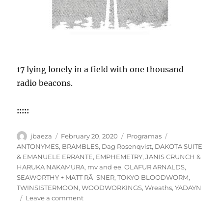
17 lying lonely in a field with one thousand
radio beacons.
:::::
Author
Posted
Categories
Tags
jbaeza
February 20, 2020
Programas
on
ANTONYMES
,
BRAMBLES
,
Dag Rosenqvist
,
DAKOTA SUITE
& EMANUELE ERRANTE
,
EMPHEMETRY
,
JANIS CRUNCH &
HARUKA NAKAMURA
,
mv and ee
,
OLAFUR ARNALDS
,
SEAWORTHY + MATT RÃ–SNER
,
TOKYO BLOODWORM
,
TWINSISTERMOON
,
WOODWORKINGS
,
Wreaths
,
YADAYN
on
Leave a comment
ESPECIAL
SUICIDA