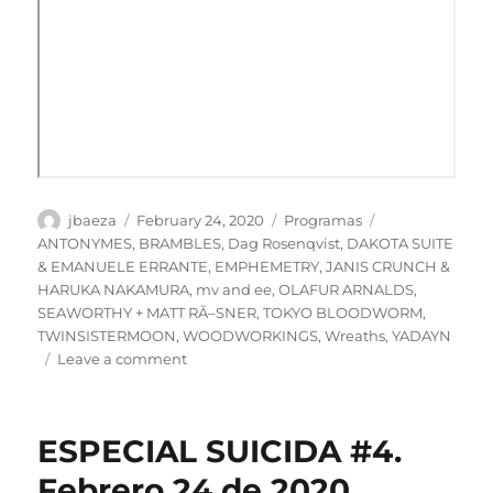
Author
Posted
Categories
Tags
jbaeza
February 24, 2020
Programas
on
ANTONYMES
,
BRAMBLES
,
Dag Rosenqvist
,
DAKOTA SUITE
& EMANUELE ERRANTE
,
EMPHEMETRY
,
JANIS CRUNCH &
HARUKA NAKAMURA
,
mv and ee
,
OLAFUR ARNALDS
,
SEAWORTHY + MATT RÃ–SNER
,
TOKYO BLOODWORM
,
TWINSISTERMOON
,
WOODWORKINGS
,
Wreaths
,
YADAYN
on
Leave a comment
PODCAST
Especial
Suicida
ESPECIAL SUICIDA #4.
#4.
Lunes
Febrero 24 de 2020.