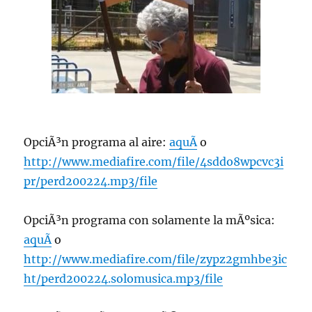
OpciÃ³n programa al aire:
aquÃ­
o
http://www.mediafire.com/file/4sddo8wpcvc3i
pr/perd200224.mp3/file
OpciÃ³n programa con solamente la mÃºsica:
aquÃ­
o
http://www.mediafire.com/file/zypz2gmhbe3ic
ht/perd200224.solomusica.mp3/file