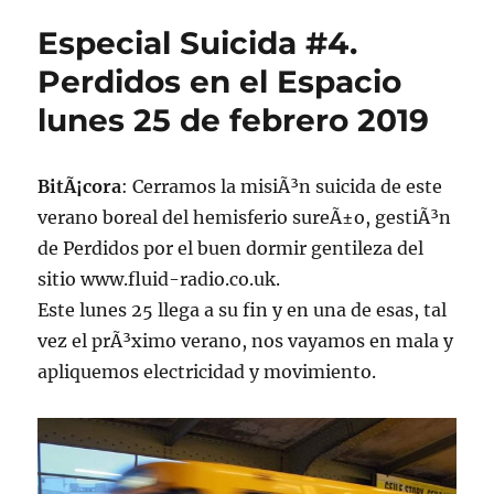
#4.
Especial Suicida #4.
Febrero
24
Perdidos en el Espacio
de
lunes 25 de febrero 2019
2020.
Perdidos
en
el
BitÃ¡cora
: Cerramos la misiÃ³n suicida de este
Espacio,
verano boreal del hemisferio sureÃ±o, gestiÃ³n
radio
de Perdidos por el buen dormir gentileza del
U.
de
sitio www.fluid-radio.co.uk.
Chile
Este lunes 25 llega a su fin y en una de esas, tal
vez el prÃ³ximo verano, nos vayamos en mala y
apliquemos electricidad y movimiento.