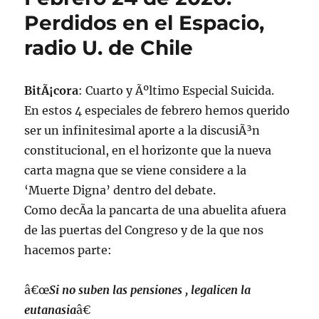
24
Perdidos en el Espacio,
de
febrero
radio U. de Chile
de
2020
BitÃ¡cora
: Cuarto y Ãºltimo Especial Suicida.
En estos 4 especiales de febrero hemos querido
ser un infinitesimal aporte a la discusiÃ³n
constitucional, en el horizonte que la nueva
carta magna que se viene considere a la
‘Muerte Digna’ dentro del debate.
Como decÃ­a la pancarta de una abuelita afuera
de las puertas del Congreso y de la que nos
hacemos parte:
â€œ
Si no suben las pensiones , legalicen la
eutanasia
â€