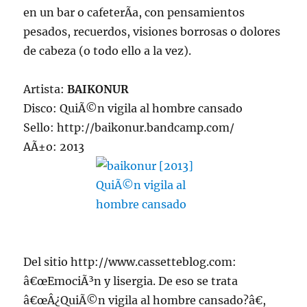
en un bar o cafeterÃ­a, con pensamientos
pesados, recuerdos, visiones borrosas o dolores
de cabeza (o todo ello a la vez).
Artista:
BAIKONUR
Disco: QuiÃ©n vigila al hombre cansado
Sello: http://baikonur.bandcamp.com/
AÃ±o: 2013
Del sitio http://www.cassetteblog.com:
â€œEmociÃ³n y lisergia. De eso se trata
â€œÂ¿QuiÃ©n vigila al hombre cansado?â€,