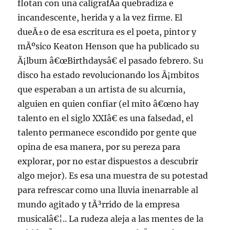
flotan con una caligrafÃ­a quebradiza e
incandescente, herida y a la vez firme. El
dueÃ±o de esa escritura es el poeta, pintor y
mÃºsico Keaton Henson que ha publicado su
Ã¡lbum â€œBirthdaysâ€ el pasado febrero. Su
disco ha estado revolucionando los Ã¡mbitos
que esperaban a un artista de su alcurnia,
alguien en quien confiar (el mito â€œno hay
talento en el siglo XXIâ€ es una falsedad, el
talento permanece escondido por gente que
opina de esa manera, por su pereza para
explorar, por no estar dispuestos a descubrir
algo mejor). Es esa una muestra de su potestad
para refrescar como una lluvia inenarrable al
mundo agitado y tÃ³rrido de la empresa
musicalâ€¦.. La rudeza aleja a las mentes de la