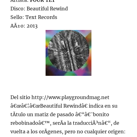
Artista:
FOUR TET
Disco: Beautiful Rewind
Sello: Text Records
AÃ±o: 2013
Del sitio http://www.playgroundmag.net
â€œâ€¦â€œBeautiful Rewindâ€ indica en su
tÃ­tulo un matiz de pasado â€“â€˜bonito
rebobinadoâ€™, serÃ­a la traducciÃ³nâ€“, de
vuelta a los orÃ­genes, pero no cualquier origen: