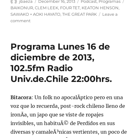
Author
Posted
Categories
Tags
jbaeza
December 16, 2013
Podcast
,
Programas
on
BAIKONUR
,
CLEM LEEK
,
FOUR TET
,
KEATON HENSON
,
SAWAKO + AOKI HAYATO
,
THE GREAT PARK
Leave a
on
comment
Podcast
lunes
16
Programa Lunes 16 de
de
diciembre
diciembre de 2013,
102.5fm Radio
Univ.de.Chile 22:00hrs.
Bitacora
: Un folk no apocalÃ­ptico pero en una
voz que lo recuerda, post-rock chileno lleno de
ironÃ­a, un japo que se viste de ropajes
invisibles, un habituÃ© de Perdidos en sus
diversas y camaleÃ³nicas vertientes, un poco de