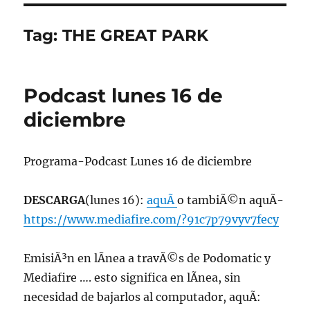
Tag:
THE GREAT PARK
Podcast lunes 16 de
diciembre
Programa-Podcast Lunes 16 de diciembre
DESCARGA
(lunes 16):
aquÃ­
o tambiÃ©n aquÃ­
https://www.mediafire.com/?91c7p79vyv7fecy
EmisiÃ³n en lÃ­nea a travÃ©s de Podomatic y
Mediafire …. esto significa en lÃ­nea, sin
necesidad de bajarlos al computador, aquÃ­: