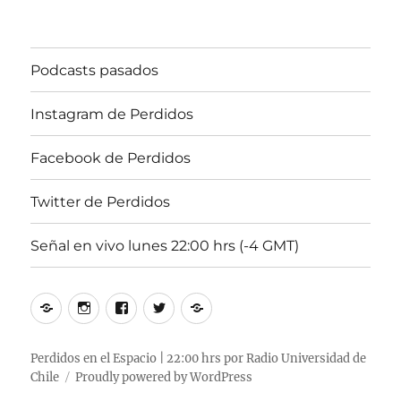
2013,
102.5fm
Radio
Podcasts pasados
Univ.de.Chile
22:00hrs.
Instagram de Perdidos
Facebook de Perdidos
Twitter de Perdidos
Señal en vivo lunes 22:00 hrs (-4 GMT)
Podcasts
Instagram
Facebook
Twitter
Señal
pasados
de
de
de
en
Perdidos
Perdidos
Perdidos
vivo
Perdidos en el Espacio | 22:00 hrs por Radio Universidad de
Chile
Proudly powered by WordPress
lunes