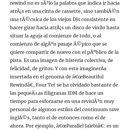
rewind no es sÃ³lo la palabra que indica ir hacia
atrÃ¡s en una cinta de cassette, sino tambiÃ©n
una tÃ©cnica de los viejos DJs consistente en
hacer girar hacia atrÃ¡s un disco de vinilo hasta
situar la aguja al comienzo de todo, o al
comienzo de algÃºn pasaje Ã©pico que se
quiere compartir de nuevo con el pÃºblico de la
pista. Es una imagen de histeria colectiva, de
felicidad, de gritos. Y con esta imaginerÃ­a
insertada en el genoma de â€œBeautiful
Rewindâ€, Four Tet se ha olvidado bastante de
las pequeÃ±as filigranas IDM de hace un
tiempo para esforzarse en una revisiÃ³n muy
personal de algunos estilos del continuum rave
inglÃ©s, tanto el de entonces como el de
ahora. Por ejemplo, â€œParallel Jalebiâ€: es un