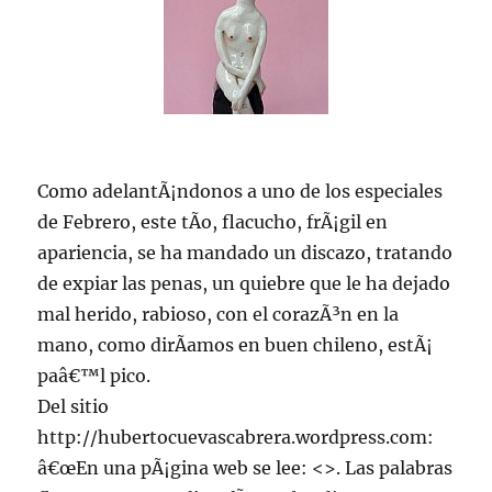
Como adelantÃ¡ndonos a uno de los especiales
de Febrero, este tÃ­o, flacucho, frÃ¡gil en
apariencia, se ha mandado un discazo, tratando
de expiar las penas, un quiebre que le ha dejado
mal herido, rabioso, con el corazÃ³n en la
mano, como dirÃ­amos en buen chileno, estÃ¡
paâ€™l pico.
Del sitio
http://hubertocuevascabrera.wordpress.com:
â€œEn una pÃ¡gina web se lee: <
>. Las palabras