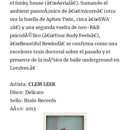
el funky house (â€œAerialâ€). Sumando el
ambient panorÃ¡mico de â€œUnicornâ€ (otra
vez la huella de Aphex Twin, circa â€œSWA
2â€) y una segunda vuelta de neo-R&B
psicodÃ©lico (â€œYour Body Feelsâ€),
â€œBeautiful Rewindâ€ se confirma como una
excelente tesis doctoral sobre el pasado y el
presente de la mÃºsica de baile underground en
Londres.â€
Artista:
CLEM LEEK
Disco: Delicate
Sello: Brain Records
AÃ±o: 2013