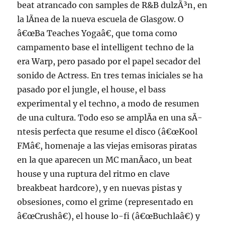
beat atrancado con samples de R&B dulzÃ³n, en
la lÃ­nea de la nueva escuela de Glasgow. O
â€œBa Teaches Yogaâ€, que toma como
campamento base el intelligent techno de la
era Warp, pero pasado por el papel secador del
sonido de Actress. En tres temas iniciales se ha
pasado por el jungle, el house, el bass
experimental y el techno, a modo de resumen
de una cultura. Todo eso se amplÃ­a en una sÃ­
ntesis perfecta que resume el disco (â€œKool
FMâ€, homenaje a las viejas emisoras piratas
en la que aparecen un MC manÃ­aco, un beat
house y una ruptura del ritmo en clave
breakbeat hardcore), y en nuevas pistas y
obsesiones, como el grime (representado en
â€œCrushâ€), el house lo-fi (â€œBuchlaâ€) y