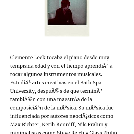
Clemente Leek tocaba el piano desde muy
temprana edad y con el tiempo aprendiÃ³ a
tocar algunos instrumentos musicales.
EstudiÃ³ artes creativas en el Bath Spa
University, despuÃ©s de que terminÃ³
tambiÃ©n con una maestrÃ­a de la
composiciÃ³n de la mÃºsica. Su mÃºsica fue
influenciada por autores neoclÃ¡sicos como
Max Richter, Ketih Kenniff, Nils Frahm y
minimalistas como Steve Reich y Glass Philip.