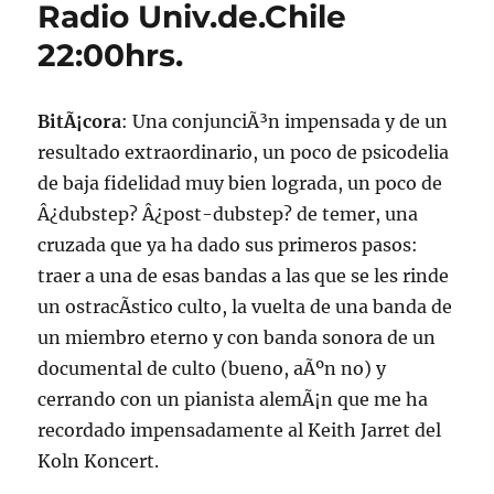
Radio Univ.de.Chile
2013
22:00hrs.
BitÃ¡cora
: Una conjunciÃ³n impensada y de un
resultado extraordinario, un poco de psicodelia
de baja fidelidad muy bien lograda, un poco de
Â¿dubstep? Â¿post-dubstep? de temer, una
cruzada que ya ha dado sus primeros pasos:
traer a una de esas bandas a las que se les rinde
un ostracÃ­stico culto, la vuelta de una banda de
un miembro eterno y con banda sonora de un
documental de culto (bueno, aÃºn no) y
cerrando con un pianista alemÃ¡n que me ha
recordado impensadamente al Keith Jarret del
Koln Koncert.