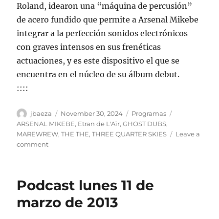
Roland, idearon una “máquina de percusión”
de acero fundido que permite a Arsenal Mikebe
integrar a la perfección sonidos electrónicos
con graves intensos en sus frenéticas
actuaciones, y es este dispositivo el que se
encuentra en el núcleo de su álbum debut.
::::
Author
Posted
Categories
Tags
jbaeza
November 30, 2024
Programas
on
ARSENAL MIKEBE
,
Etran de L'Aïr
,
GHOST DUBS
,
MAREWREW
,
THE THE
,
THREE QUARTER SKIES
Leave a
on
comment
Programa
lunes
2
Podcast lunes 11 de
de
diciembre
marzo de 2013
de
2024,