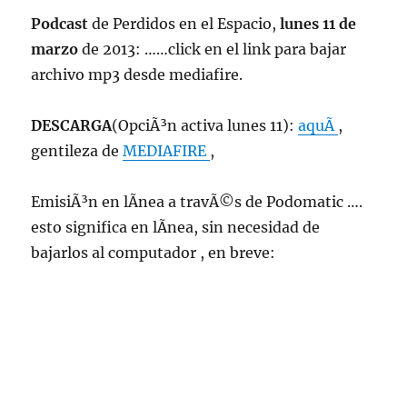
22:00
Podcast
de Perdidos en el Espacio,
lunes 11 de
hrs
marzo
de 2013: ……click en el link para bajar
102.5fm
Radio
archivo mp3 desde mediafire.
U.
de
DESCARGA
(OpciÃ³n activa lunes 11):
aquÃ­
,
Chile.
gentileza de
MEDIAFIRE
,
EmisiÃ³n en lÃ­nea a travÃ©s de Podomatic ….
esto significa en lÃ­nea, sin necesidad de
bajarlos al computador , en breve: