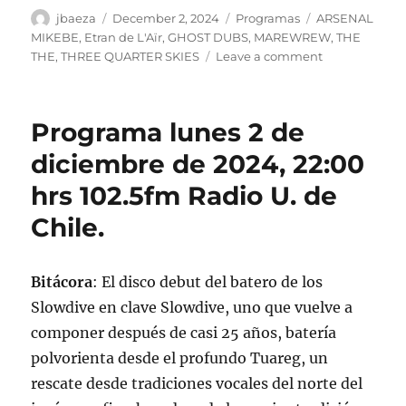
Author
Posted
Categories
Tags
jbaeza
December 2, 2024
Programas
ARSENAL
on
MIKEBE
,
Etran de L'Aïr
,
GHOST DUBS
,
MAREWREW
,
THE
on
THE
,
THREE QUARTER SKIES
Leave a comment
Podcast
Programa
lunes
Programa lunes 2 de
2
de
diciembre de 2024, 22:00
diciembre
hrs 102.5fm Radio U. de
de
2024
Chile.
Bitácora
: El disco debut del batero de los
Slowdive en clave Slowdive, uno que vuelve a
componer después de casi 25 años, batería
polvorienta desde el profundo Tuareg, un
rescate desde tradiciones vocales del norte del