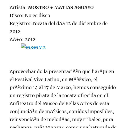
Artista:
MOSTRO + MATIAS AGUAYO
Disco: No es disco
Registro: Tocata del dÃ­a 12 de diciembre de
2012
AÃ±o: 2012
Aprovechando la presentaciÃ³n que harÃ¡n en
el Festival Vive Latino, en MÃ©xico, el
prÃ³ximo 14 al 17 de Marzo, hemos conseguido
un registro pirata de la tocata ofrecida en el
Anfiteatro del Museo de Bellas Artes de esta
conjunciÃ³n de mÃºsicos, sonidos imposibles,
reinvenciÃ³n de melodÃ­as, muy tribales, pura
pachanga, paâ€™gozar, como una batucada de