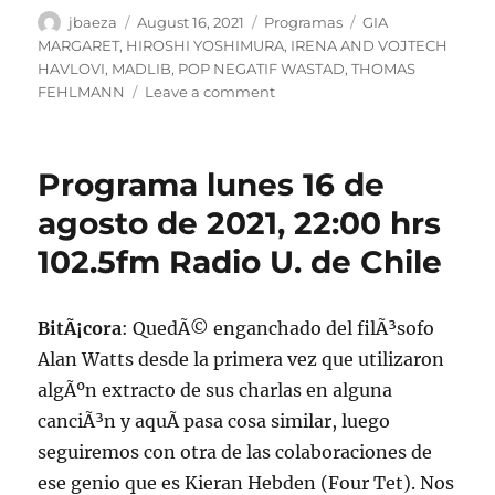
Author
Posted
Categories
Tags
jbaeza
August 16, 2021
Programas
GIA
on
MARGARET
,
HIROSHI YOSHIMURA
,
IRENA AND VOJTECH
HAVLOVI
,
MADLIB
,
POP NEGATIF WASTAD
,
THOMAS
on
FEHLMANN
Leave a comment
Podcast
Programa
lunes
Programa lunes 16 de
16
de
agosto de 2021, 22:00 hrs
agosto
102.5fm Radio U. de Chile
de
2021
BitÃ¡cora
: QuedÃ© enganchado del filÃ³sofo
Alan Watts desde la primera vez que utilizaron
algÃºn extracto de sus charlas en alguna
canciÃ³n y aquÃ­ pasa cosa similar, luego
seguiremos con otra de las colaboraciones de
ese genio que es Kieran Hebden (Four Tet). Nos