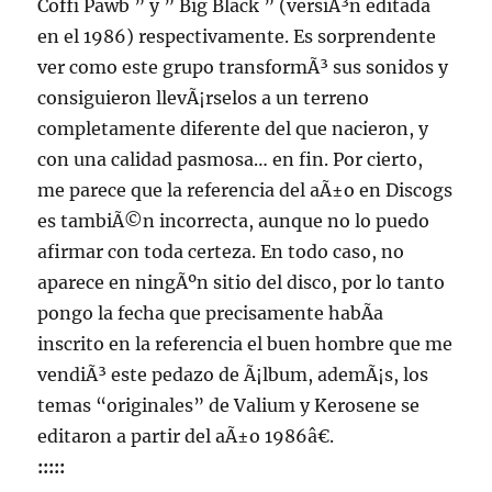
Coffi Pawb ” y ” Big Black ” (versiÃ³n editada
en el 1986) respectivamente. Es sorprendente
ver como este grupo transformÃ³ sus sonidos y
consiguieron llevÃ¡rselos a un terreno
completamente diferente del que nacieron, y
con una calidad pasmosa… en fin. Por cierto,
me parece que la referencia del aÃ±o en Discogs
es tambiÃ©n incorrecta, aunque no lo puedo
afirmar con toda certeza. En todo caso, no
aparece en ningÃºn sitio del disco, por lo tanto
pongo la fecha que precisamente habÃ­a
inscrito en la referencia el buen hombre que me
vendiÃ³ este pedazo de Ã¡lbum, ademÃ¡s, los
temas “originales” de Valium y Kerosene se
editaron a partir del aÃ±o 1986â€.
:::::