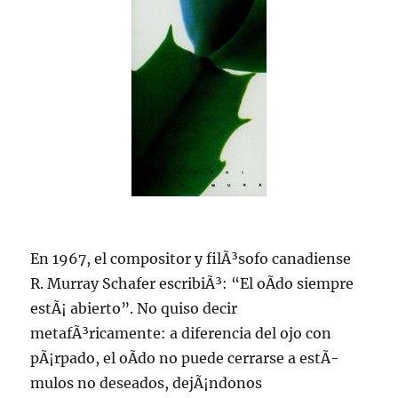
En 1967, el compositor y filÃ³sofo canadiense
R. Murray Schafer escribiÃ³: “El oÃ­do siempre
estÃ¡ abierto”. No quiso decir
metafÃ³ricamente: a diferencia del ojo con
pÃ¡rpado, el oÃ­do no puede cerrarse a estÃ­
mulos no deseados, dejÃ¡ndonos