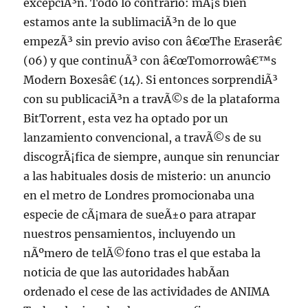
excepciÃ³n. Todo lo contrario: mÃ¡s bien
estamos ante la sublimaciÃ³n de lo que
empezÃ³ sin previo aviso con â€œThe Eraserâ€
(06) y que continuÃ³ con â€œTomorrowâ€™s
Modern Boxesâ€ (14). Si entonces sorprendiÃ³
con su publicaciÃ³n a travÃ©s de la plataforma
BitTorrent, esta vez ha optado por un
lanzamiento convencional, a travÃ©s de su
discogrÃ¡fica de siempre, aunque sin renunciar
a las habituales dosis de misterio: un anuncio
en el metro de Londres promocionaba una
especie de cÃ¡mara de sueÃ±o para atrapar
nuestros pensamientos, incluyendo un
nÃºmero de telÃ©fono tras el que estaba la
noticia de que las autoridades habÃ­an
ordenado el cese de las actividades de ANIMA