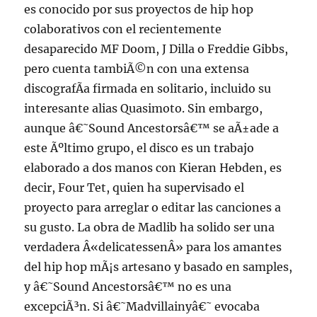
es conocido por sus proyectos de hip hop
colaborativos con el recientemente
desaparecido MF Doom, J Dilla o Freddie Gibbs,
pero cuenta tambiÃ©n con una extensa
discografÃ­a firmada en solitario, incluido su
interesante alias Quasimoto. Sin embargo,
aunque â€˜Sound Ancestorsâ€™ se aÃ±ade a
este Ãºltimo grupo, el disco es un trabajo
elaborado a dos manos con Kieran Hebden, es
decir, Four Tet, quien ha supervisado el
proyecto para arreglar o editar las canciones a
su gusto. La obra de Madlib ha solido ser una
verdadera Â«delicatessenÂ» para los amantes
del hip hop mÃ¡s artesano y basado en samples,
y â€˜Sound Ancestorsâ€™ no es una
excepciÃ³n. Si â€˜Madvillainyâ€˜ evocaba