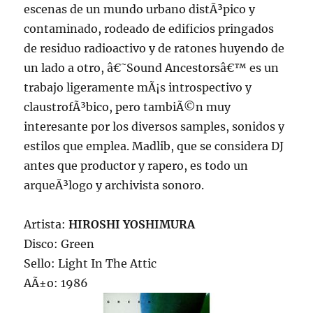
escenas de un mundo urbano distÃ³pico y
contaminado, rodeado de edificios pringados
de residuo radioactivo y de ratones huyendo de
un lado a otro, â€˜Sound Ancestorsâ€™ es un
trabajo ligeramente mÃ¡s introspectivo y
claustrofÃ³bico, pero tambiÃ©n muy
interesante por los diversos samples, sonidos y
estilos que emplea. Madlib, que se considera DJ
antes que productor y rapero, es todo un
arqueÃ³logo y archivista sonoro.
Artista:
HIROSHI YOSHIMURA
Disco: Green
Sello: Light In The Attic
AÃ±o: 1986