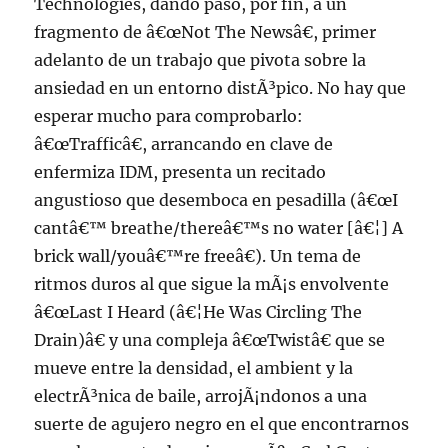
Technologies, dando paso, por fin, a un
fragmento de â€œNot The Newsâ€, primer
adelanto de un trabajo que pivota sobre la
ansiedad en un entorno distÃ³pico. No hay que
esperar mucho para comprobarlo:
â€œTrafficâ€, arrancando en clave de
enfermiza IDM, presenta un recitado
angustioso que desemboca en pesadilla (â€œI
cantâ€™ breathe/thereâ€™s no water [â€¦] A
brick wall/youâ€™re freeâ€). Un tema de
ritmos duros al que sigue la mÃ¡s envolvente
â€œLast I Heard (â€¦He Was Circling The
Drain)â€ y una compleja â€œTwistâ€ que se
mueve entre la densidad, el ambient y la
electrÃ³nica de baile, arrojÃ¡ndonos a una
suerte de agujero negro en el que encontrarnos