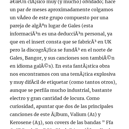
â€œUn clÃ¡sico muy (y mucho) olvidado; hace
un par de meses aproximadamente colgamos
un vÃ­deo de este grupo compuesto por una
pareja de algÃºn lugar de Gales (esta
informaciÃ³n es una deducciÃ³n personal, ya
que en el insert consta que se fabricÃ³ en UK
pero la discogrÃ¡fica se fundÃ³ en el norte de
Gales, Bangor, y sus canciones son tambiÃ©n
en idioma galÃ©s). En esta fantÃ¡stica obra
nos encontramos con una temÃ¡tica explosiva
y muy difÃ­cil de etiquetar (como tantos otros),
aunque se perfila mucho industrial, bastante
electro y gran cantidad de locura. Como
curiosidad, apuntar que dos de las principales
canciones de este Ã¡lbum, Valium (A1) y
Kerosene (A3), son covers de las bandas ” Ffa