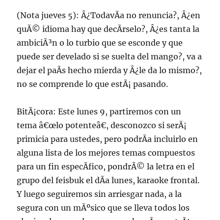
(Nota jueves 5): Â¿TodavÃ­a no renuncia?, Â¿en
quÃ© idioma hay que decÃ­rselo?, Â¿es tanta la
ambiciÃ³n o lo turbio que se esconde y que
puede ser develado si se suelta del mango?, va a
dejar el paÃ­s hecho mierda y Â¿le da lo mismo?,
no se comprende lo que estÃ¡ pasando.
BitÃ¡cora: Este lunes 9, partiremos con un
tema â€œlo potenteâ€, desconozco si serÃ¡
primicia para ustedes, pero podrÃ­a incluirlo en
alguna lista de los mejores temas compuestos
para un fin especÃ­fico, pondrÃ© la letra en el
grupo del feisbuk el dÃ­a lunes, karaoke frontal.
Y luego seguiremos sin arriesgar nada, a la
segura con un mÃºsico que se lleva todos los