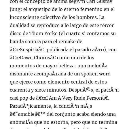
con el concepto de anima segÃºn Carl Gustav
Jung: el arquetipo de lo eterno femenino en el
inconsciente colectivo de los hombres. La
dualidad se reproduce a lo largo de este tercer
disco de Thom Yorke (el cuarto si contamos su
banda sonora para el remake de
â€œSuspiriaâ€, publicada el pasado aÃ±o), con
â€œDawn Chorusâ€ como uno de los
momentos de mayor belleza: una melodÃ­a
disonante acompaÃ±ada de un spoken word
que ejerce como elemento central de estos
cuarenta y siete minutos. DespuÃ©s, el patrÃ³n
casi pop de â€œI Am A Very Rude Personâ€.
ParadÃ³jicamente, la canciÃ³n mÃ¡s
â€˜amableâ€™ del conjunto acaba siendo una
anomalÃ­a que no estorba, pero que no termina