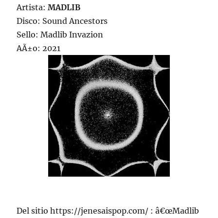
Artista:
MADLIB
Disco: Sound Ancestors
Sello: Madlib Invazion
AÃ±o: 2021
Del sitio https://jenesaispop.com/ : â€œMadlib