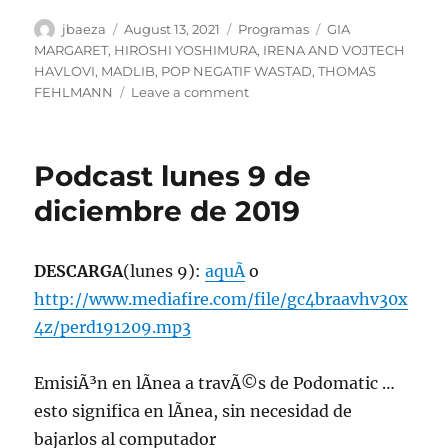
Author
Posted
Categories
Tags
jbaeza
August 13, 2021
Programas
GIA
on
MARGARET
,
HIROSHI YOSHIMURA
,
IRENA AND VOJTECH
HAVLOVI
,
MADLIB
,
POP NEGATIF WASTAD
,
THOMAS
on
FEHLMANN
Leave a comment
Programa
lunes
16
Podcast lunes 9 de
de
agosto
diciembre de 2019
de
2021,
22:00
DESCARGA
(lunes 9):
aquÃ­
o
hrs
http://www.mediafire.com/file/gc4braavhv30x
102.5fm
Radio
4z/perd191209.mp3
U.
de
EmisiÃ³n en lÃ­nea a travÃ©s de Podomatic …
Chile
esto significa en lÃ­nea, sin necesidad de
bajarlos al computador