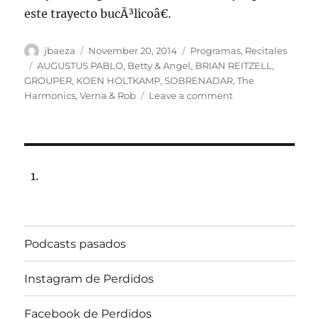
este trayecto bucÃ³licoâ€.
Author
Posted
Categories
jbaeza
November 20, 2014
Programas
,
Recitales
on
Tags
AUGUSTUS PABLO
,
Betty & Angel
,
BRIAN REITZELL
,
GROUPER
,
KOEN HOLTKAMP
,
SOBRENADAR
,
The
on
Harmonics
,
Verna & Rob
Leave a comment
Programa
lunes
24
de
noviembre
de
2014,
102.5fm
Radio
Podcasts pasados
Univ.de.Chile
22:00hrs.
Instagram de Perdidos
Facebook de Perdidos