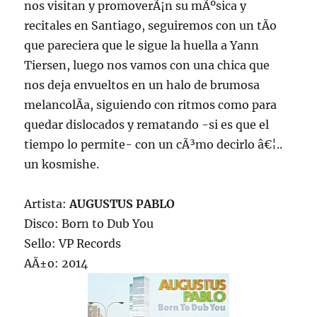
nos visitan y promoverÃ¡n su mÃºsica y
recitales en Santiago, seguiremos con un tÃ­o
que pareciera que le sigue la huella a Yann
Tiersen, luego nos vamos con una chica que
nos deja envueltos en un halo de brumosa
melancolÃ­a, siguiendo con ritmos como para
quedar dislocados y rematando -si es que el
tiempo lo permite- con un cÃ³mo decirlo â€¦..
un kosmishe.
Artista:
AUGUSTUS PABLO
Disco: Born to Dub You
Sello: VP Records
AÃ±o: 2014