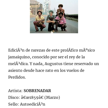
EdiciÃ³n de rarezas de este prolÃ­fico mÃºsico
jamaiquino, conocido por ser el rey de la
melÃ³dica. Y nada, Augustus tiene reservado un
asiento desde hace rato en los vuelos de
Perdidos.
Artista:
SOBRENADAR
Disco: â€œ1859â€ (Marzo)
Sello: AutoediciÃ³n