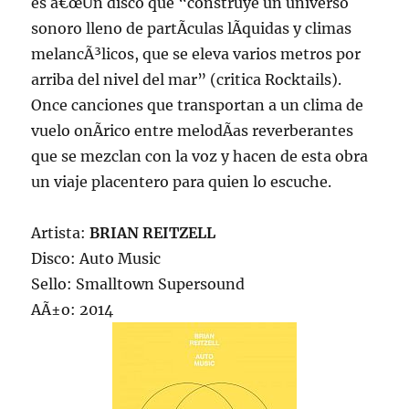
es â€œUn disco que “construye un universo
sonoro lleno de partÃ­culas lÃ­quidas y climas
melancÃ³licos, que se eleva varios metros por
arriba del nivel del mar” (critica Rocktails).
Once canciones que transportan a un clima de
vuelo onÃ­rico entre melodÃ­as reverberantes
que se mezclan con la voz y hacen de esta obra
un viaje placentero para quien lo escuche.
Artista:
BRIAN REITZELL
Disco: Auto Music
Sello: Smalltown Supersound
AÃ±o: 2014