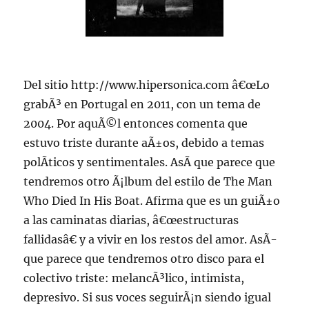
Del sitio http://www.hipersonica.com â€œLo
grabÃ³ en Portugal en 2011, con un tema de
2004. Por aquÃ©l entonces comenta que
estuvo triste durante aÃ±os, debido a temas
polÃ­ticos y sentimentales. AsÃ­ que parece que
tendremos otro Ã¡lbum del estilo de The Man
Who Died In His Boat. Afirma que es un guiÃ±o
a las caminatas diarias, â€œestructuras
fallidasâ€ y a vivir en los restos del amor. AsÃ­
que parece que tendremos otro disco para el
colectivo triste: melancÃ³lico, intimista,
depresivo. Si sus voces seguirÃ¡n siendo igual