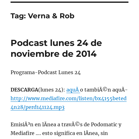
Tag:
Verna & Rob
Podcast lunes 24 de
noviembre de 2014
Programa-Podcast Lunes 24
DESCARGA
(lunes 24):
aquÃ­
o tambiÃ©n aquÃ­
http://www.mediafire.com/listen/bx4155beted
4n28/perd141124.mp3
EmisiÃ³n en lÃ­nea a travÃ©s de Podomatic y
Mediafire …. esto significa en lÃ­nea, sin