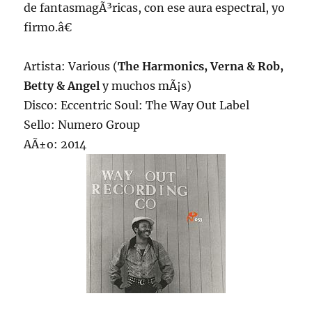
de fantasmagÃ³ricas, con ese aura espectral, yo
firmo.â€
Artista: Various (
The Harmonics, Verna & Rob,
Betty & Angel
y muchos mÃ¡s)
Disco: Eccentric Soul: The Way Out Label
Sello: Numero Group
AÃ±o: 2014