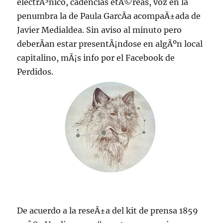
electrÃ³nico, cadencias etÃ©reas, voz en la
penumbra la de Paula GarcÃ­a acompaÃ±ada de
Javier Medialdea. Sin aviso al minuto pero
deberÃ­an estar presentÃ¡ndose en algÃºn local
capitalino, mÃ¡s info por el Facebook de
Perdidos.
De acuerdo a la reseÃ±a del kit de prensa 1859