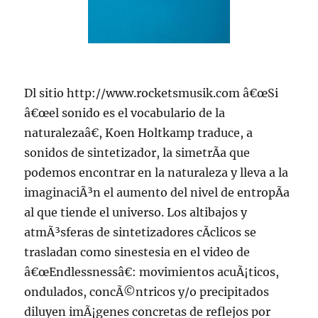
Dl sitio http://www.rocketsmusik.com â€œSi
â€œel sonido es el vocabulario de la
naturalezaâ€, Koen Holtkamp traduce, a
sonidos de sintetizador, la simetrÃ­a que
podemos encontrar en la naturaleza y lleva a la
imaginaciÃ³n el aumento del nivel de entropÃ­a
al que tiende el universo. Los altibajos y
atmÃ³sferas de sintetizadores cÃ­clicos se
trasladan como sinestesia en el video de
â€œEndlessnessâ€: movimientos acuÃ¡ticos,
ondulados, concÃ©ntricos y/o precipitados
diluyen imÃ¡genes concretas de reflejos por