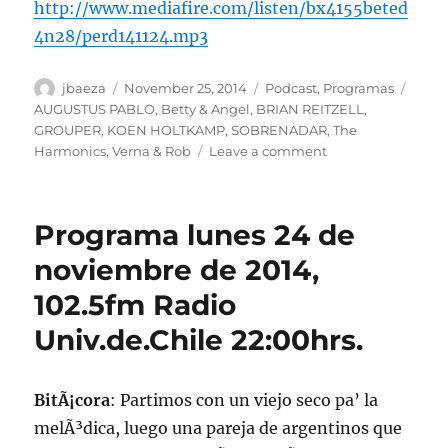
http://www.mediafire.com/listen/bx4155beted
4n28/perd141124.mp3
Author
Posted
Categories
Tags
jbaeza
November 25, 2014
Podcast
,
Programas
on
AUGUSTUS PABLO
,
Betty & Angel
,
BRIAN REITZELL
,
GROUPER
,
KOEN HOLTKAMP
,
SOBRENADAR
,
The
on
Harmonics
,
Verna & Rob
Leave a comment
Podcast
lunes
24
Programa lunes 24 de
de
noviembre
noviembre de 2014,
de
102.5fm Radio
2014
Univ.de.Chile 22:00hrs.
BitÃ¡cora
: Partimos con un viejo seco pa’ la
melÃ³dica, luego una pareja de argentinos que