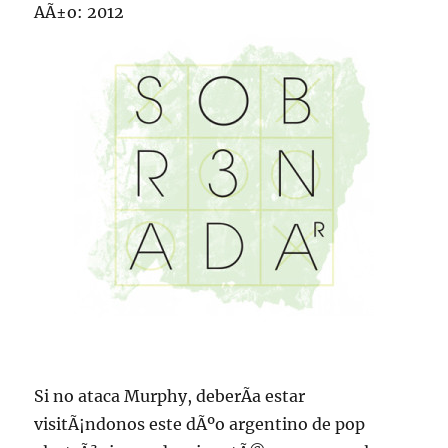
AÃ±o: 2012
Si no ataca Murphy, deberÃ­a estar
visitÃ¡ndonos este dÃºo argentino de pop