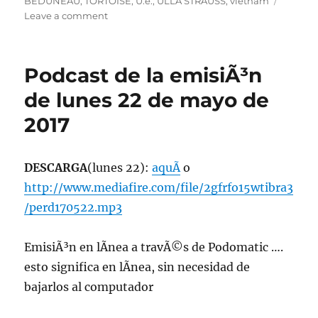
on
BEDUNEAU
,
TORTOISE
,
U.e.
,
ULLA STRAUSS
,
vietnam
on
Leave a comment
Programa
lunes
6
Podcast de la emisiÃ³n
de
abril
de lunes 22 de mayo de
2026,
2017
22:00
hrs
102.5fm
Radio
DESCARGA
(lunes 22):
aquÃ­
o
U.
http://www.mediafire.com/file/2gfrfo15wtibra3
de
/perd170522.mp3
Chile
—
EmisiÃ³n en lÃ­nea a travÃ©s de Podomatic ….
esto significa en lÃ­nea, sin necesidad de
bajarlos al computador