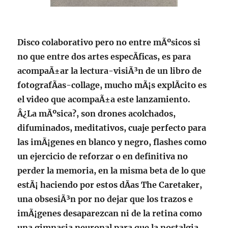
Disco colaborativo pero no entre mÃºsicos si
no que entre dos artes especÃ­ficas, es para
acompaÃ±ar la lectura-visiÃ³n de un libro de
fotografÃ­as-collage, mucho mÃ¡s explÃ­cito es
el video que acompaÃ±a este lanzamiento.
Â¿La mÃºsica?, son drones acolchados,
difuminados, meditativos, cuaje perfecto para
las imÃ¡genes en blanco y negro, flashes como
un ejercicio de reforzar o en definitiva no
perder la memoria, en la misma beta de lo que
estÃ¡ haciendo por estos dÃ­as The Caretaker,
una obsesiÃ³n por no dejar que los trazos e
imÃ¡genes desaparezcan ni de la retina como
una gimnasia neuronal para que la nostalgia