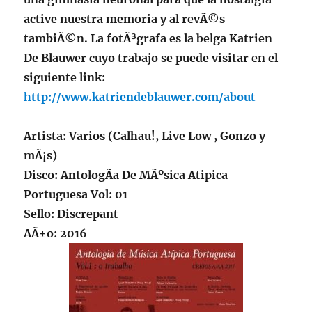
active nuestra memoria y al revÃ©s
tambiÃ©n. La fotÃ³grafa es la belga Katrien
De Blauwer cuyo trabajo se puede visitar en el
siguiente link:
http://www.katriendeblauwer.com/about
Artista: Varios (
Calhau!, Live Low , Gonzo
y
mÃ¡s)
Disco: AntologÃ­a De MÃºsica Atipica
Portuguesa Vol: 01
Sello: Discrepant
AÃ±o: 2016