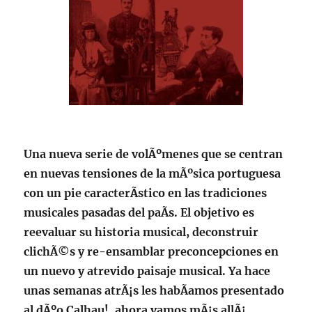
Una nueva serie de volÃºmenes que se centran
en nuevas tensiones de la mÃºsica portuguesa
con un pie caracterÃ­stico en las tradiciones
musicales pasadas del paÃ­s. El objetivo es
reevaluar su historia musical, deconstruir
clichÃ©s y re-ensamblar preconcepciones en
un nuevo y atrevido paisaje musical. Ya hace
unas semanas atrÃ¡s les habÃ­amos presentado
al dÃºo Calhau!, ahora vamos mÃ¡s allÃ¡,