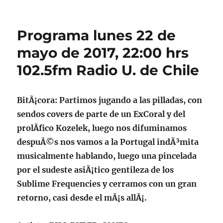
Podcast
de
la
Programa lunes 22 de
emisiÃ³n
de
mayo de 2017, 22:00 hrs
lunes
102.5fm Radio U. de Chile
22
de
mayo
de
BitÃ¡cora
: Partimos jugando a las pilladas, con
2017
sendos covers de parte de un ExCoral y del
prolÃ­fico Kozelek, luego nos difuminamos
despuÃ©s nos vamos a la Portugal indÃ³mita
musicalmente hablando, luego una pincelada
por el sudeste asiÃ¡tico gentileza de los
Sublime Frequencies y cerramos con un gran
retorno, casi desde el mÃ¡s allÃ¡.