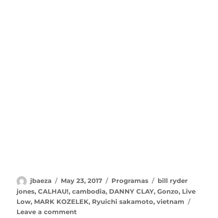
Author
Posted
Categories
Tags
jbaeza
May 23, 2017
Programas
bill ryder
on
jones
,
CALHAU!
,
cambodia
,
DANNY CLAY
,
Gonzo
,
Live
Low
,
MARK KOZELEK
,
Ryuichi sakamoto
,
vietnam
on
Leave a comment