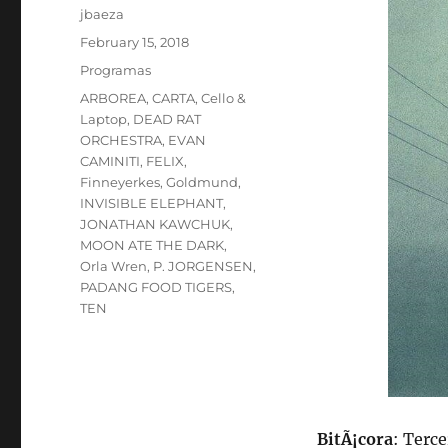
Author
jbaeza
Posted
February 15, 2018
on
Categories
Programas
Tags
ARBOREA
,
CARTA
,
Cello &
Laptop
,
DEAD RAT
ORCHESTRA
,
EVAN
CAMINITI
,
FELIX
,
Finneyerkes
,
Goldmund
,
INVISIBLE ELEPHANT
,
JONATHAN KAWCHUK
,
MOON ATE THE DARK
,
Orla Wren
,
P. JORGENSEN
,
PADANG FOOD TIGERS
,
TEN
BitÃ¡cora
: Terc