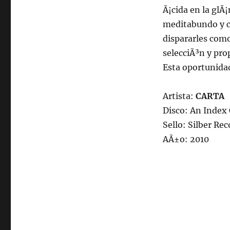
Ã¡cida en la glÃ¡
meditabundo y c
dispararles com
selecciÃ³n y pro
Esta oportunida
Artista:
CARTA
Disco: An Index 
Sello: Silber Re
AÃ±o: 2010