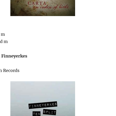
d m
ed m
 Finneyerkes
th Records