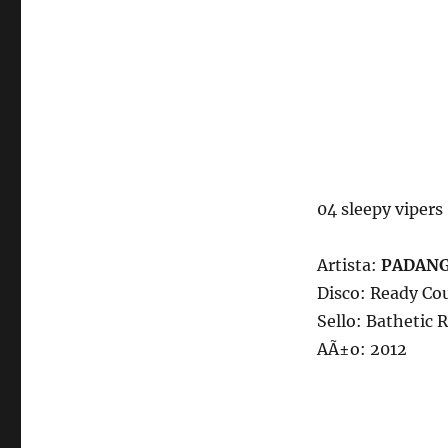
04 sleepy vipers
Artista:
PADANG
Disco: Ready Co
Sello: Bathetic 
AÃ±o: 2012