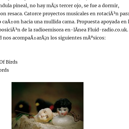
ndula pineal, no hay mÃ¡s tercer ojo, se fue a dormir,
on resaca. Catorce proyectos musicales en rotaciÃ³n par
o caÃ±on hacia una mullida cama. Propuesta apoyada en 
posiciÃ³n de la radioemisora en-lÃ­nea Fluid-radio.co.uk.
d nos acompaÃ±arÃ¡n los siguientes mÃºsicos:
Of Birds
cords