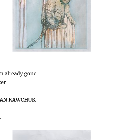
im already gone
ker
HAN KAWCHUK
.