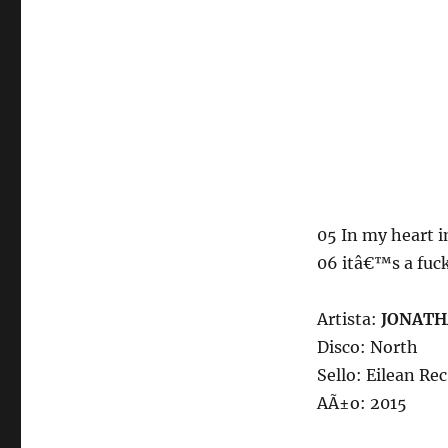
05 In my heart 
06 itâ€™s a fuc
Artista:
JONAT
Disco: North
Sello: Eilean Rec
AÃ±o: 2015