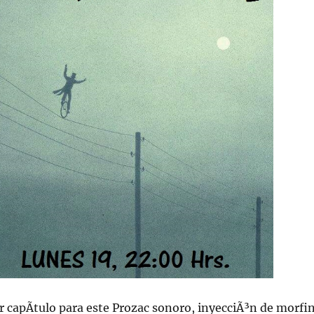
er capÃ­tulo para este Prozac sonoro, inyecciÃ³n de morfi