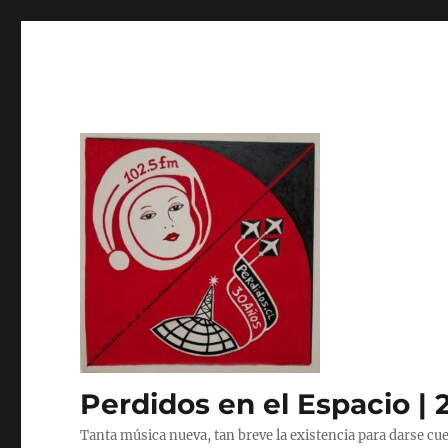
Perdidos en el Espacio | 
Tanta música nueva, tan breve la existencia para darse cue