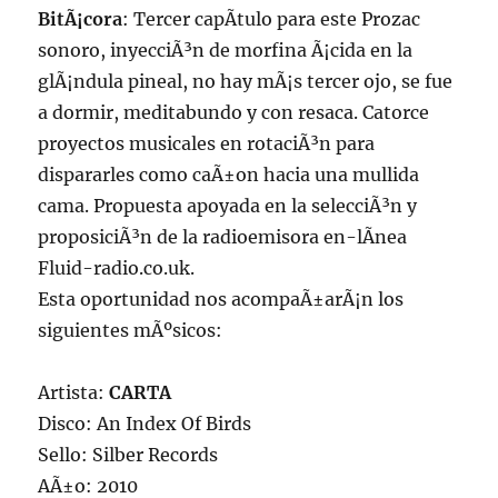
BitÃ¡cora
: Tercer capÃ­tulo para este Prozac
sonoro, inyecciÃ³n de morfina Ã¡cida en la
glÃ¡ndula pineal, no hay mÃ¡s tercer ojo, se fue
a dormir, meditabundo y con resaca. Catorce
proyectos musicales en rotaciÃ³n para
dispararles como caÃ±on hacia una mullida
cama. Propuesta apoyada en la selecciÃ³n y
proposiciÃ³n de la radioemisora en-lÃ­nea
Fluid-radio.co.uk.
Esta oportunidad nos acompaÃ±arÃ¡n los
siguientes mÃºsicos:
Artista:
CARTA
Disco: An Index Of Birds
Sello: Silber Records
AÃ±o: 2010