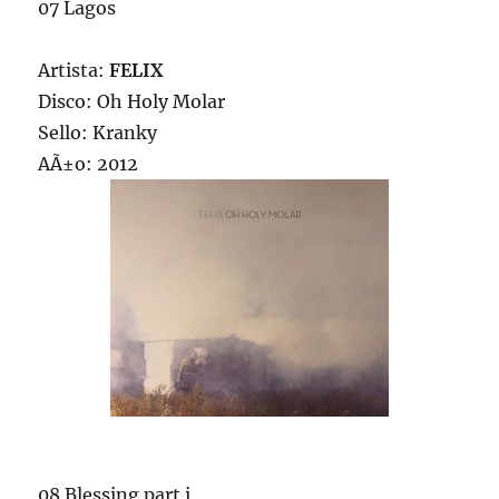
07 Lagos
Artista:
FELIX
Disco: Oh Holy Molar
Sello: Kranky
AÃ±o: 2012
08 Blessing part i