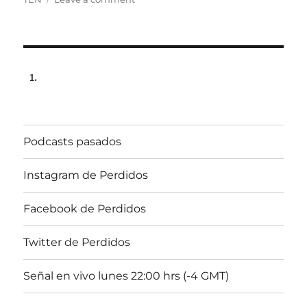
Especial
Suicida
#3
Programa
lunes
19
de
febrero
de
Podcasts pasados
2018,
22:00
hrs
Instagram de Perdidos
102.5fm
Radio
Facebook de Perdidos
U.
de
Twitter de Perdidos
Chile
Señal en vivo lunes 22:00 hrs (-4 GMT)