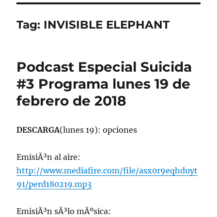
Tag:
INVISIBLE ELEPHANT
Podcast Especial Suicida
#3 Programa lunes 19 de
febrero de 2018
DESCARGA
(lunes 19): opciones
EmisiÃ³n al aire:
http://www.mediafire.com/file/asx0r9eqhduyt
91/perd180219.mp3
EmisiÃ³n sÃ³lo mÃºsica: