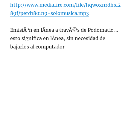
http://www.mediafire.com/file/hqwoxnrdhsf2
89f/perd180219-solomusica.mp3
EmisiÃ³n en lÃ­nea a travÃ©s de Podomatic …
esto significa en lÃ­nea, sin necesidad de
bajarlos al computador