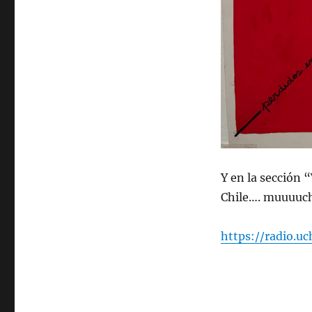
9
de
febrero
de
2026.
Especial
Suicida
#2
Y en la sección 
Chile…. muuuuch
https://radio.u