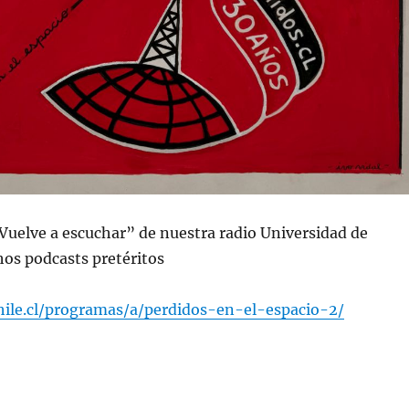
“Vuelve a escuchar” de nuestra radio Universidad de
os podcasts pretéritos
chile.cl/programas/a/perdidos-en-el-espacio-2/