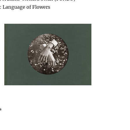
: Language of Flowers
*