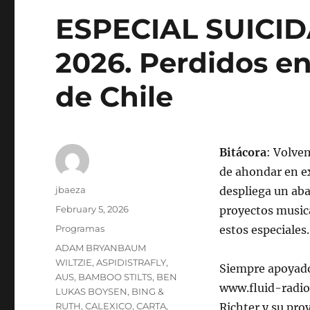
ESPECIAL SUICIDA
2026. Perdidos en 
de Chile
Bitácora
: Volvem
de ahondar en ex
Author
jbaeza
despliega un ab
Posted
February 5, 2026
proyectos music
on
Categories
Programas
estos especiales.
Tags
ADAM BRYANBAUM
WILTZIE
,
ASPIDISTRAFLY
,
Siempre apoyados
AUS
,
BAMBOO STILTS
,
BEN
www.fluid-radio.
LUKAS BOYSEN
,
BING &
RUTH
,
CALEXICO
,
CARTA
,
Richter y su pro