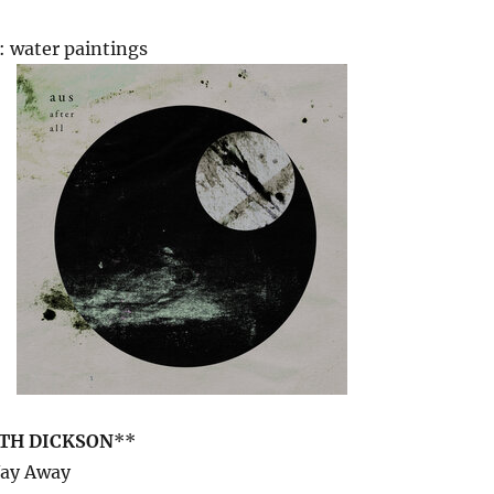
: water paintings
TH DICKSON
**
Way Away