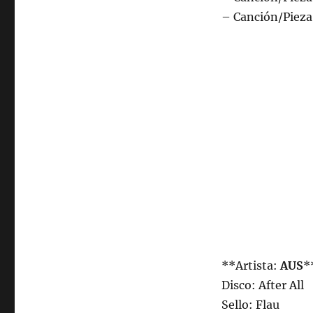
– Canción/Pieza
**Artista:
AUS
*
Disco: After All
Sello: Flau