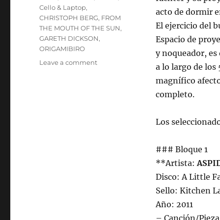
Cello & Laptop
,
acto de dormir e
CHRISTOPH BERG
,
FROM
El ejercicio del
THE MOUTH OF THE SUN
,
GARETH DICKSON
,
Espacio de proye
ORIGAMIBIRO
y noqueador, es 
on
Leave a comment
a lo largo de lo
ESPECIAL
magnífico afecto
SUICIDA
#2.
completo.
Febrero
9
Los seleccionado
de
2026.
Perdidos
### Bloque 1
en
**Artista:
ASPI
el
Espacio,
Disco: A Little F
radio
Sello: Kitchen L
U.
Año: 2011
de
Chile
– Canción/Piez