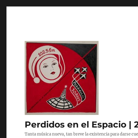
Perdidos en el Espacio | 
Tanta música nueva, tan breve la existencia para darse cue