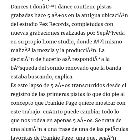
Dances I donâ€™t dance contiene pistas
grabadas hace 5 aÃ±os en la antigua ubicaciÃ³n
del estudio Pez Records, completadas con
nuevas grabaciones realizadas por SepÃºlveda
en su propio home studio, donde Ã©l mismo
realizÃ³ la mezcla y la producciÃ³n. La
decisiÃ³n de hacerlo asÃ­ respondiÃ³ a la
bÃºsqueda del sonido renovado que la banda
estaba buscando, explica.
Es este lapso de 5 aÃ±os transcurridos desde el
registro de las primeras pistas lo que dio pie al
concepto que Frankie Page quiere mostrar con
este trabajo: cuÃ¡nto puede cambiar todo lo
que nos rodea en apenas 5 aÃ±os. Se trata de
una alusiÃ³n a una frase de una de las pelÃ­culas
favoritas de Frankie Page, una que, segÃºn