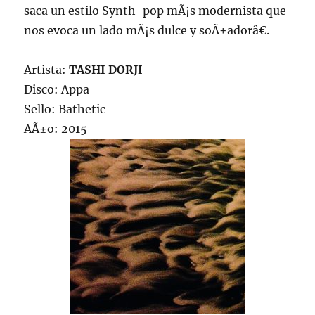
saca un estilo Synth-pop mÃ¡s modernista que
nos evoca un lado mÃ¡s dulce y soÃ±adorâ€.
Artista:
TASHI DORJI
Disco: Appa
Sello: Bathetic
AÃ±o: 2015