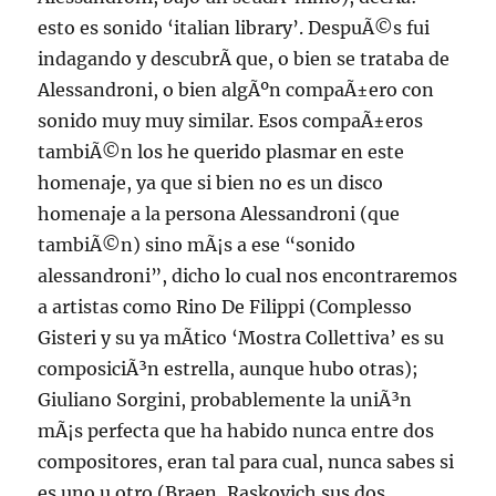
esto es sonido ‘italian library’. DespuÃ©s fui
indagando y descubrÃ­ que, o bien se trataba de
Alessandroni, o bien algÃºn compaÃ±ero con
sonido muy muy similar. Esos compaÃ±eros
tambiÃ©n los he querido plasmar en este
homenaje, ya que si bien no es un disco
homenaje a la persona Alessandroni (que
tambiÃ©n) sino mÃ¡s a ese “sonido
alessandroni”, dicho lo cual nos encontraremos
a artistas como Rino De Filippi (Complesso
Gisteri y su ya mÃ­tico ‘Mostra Collettiva’ es su
composiciÃ³n estrella, aunque hubo otras);
Giuliano Sorgini, probablemente la uniÃ³n
mÃ¡s perfecta que ha habido nunca entre dos
compositores, eran tal para cual, nunca sabes si
es uno u otro (Braen, Raskovich sus dos