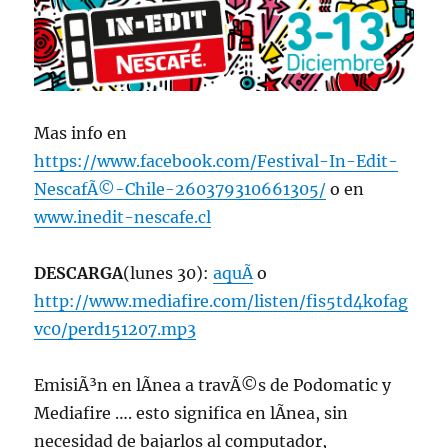
Mas info en
https://www.facebook.com/Festival-In-Edit-
NescafÃ©-Chile-260379310661305/
o en
www.inedit-nescafe.cl
DESCARGA
(lunes 30):
aquÃ­
o
http://www.mediafire.com/listen/fis5td4kofag
vc0/perd151207.mp3
EmisiÃ³n en lÃ­nea a travÃ©s de Podomatic y
Mediafire …. esto significa en lÃ­nea, sin
necesidad de bajarlos al computador,