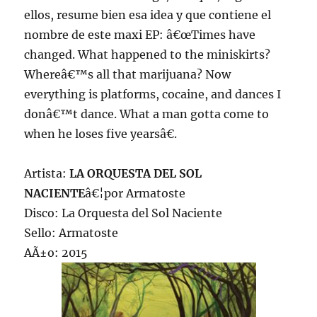
ellos, resume bien esa idea y que contiene el
nombre de este maxi EP: â€œTimes have
changed. What happened to the miniskirts?
Whereâ€™s all that marijuana? Now
everything is platforms, cocaine, and dances I
donâ€™t dance. What a man gotta come to
when he loses five yearsâ€.
Artista:
LA ORQUESTA DEL SOL
NACIENTE
â€¦por Armatoste
Disco: La Orquesta del Sol Naciente
Sello: Armatoste
AÃ±o: 2015