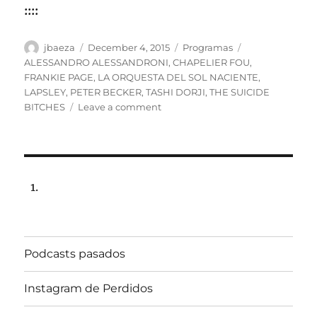
::::
Author
Posted
Categories
Tags
jbaeza
December 4, 2015
Programas
on
ALESSANDRO ALESSANDRONI
,
CHAPELIER FOU
,
FRANKIE PAGE
,
LA ORQUESTA DEL SOL NACIENTE
,
LAPSLEY
,
PETER BECKER
,
TASHI DORJI
,
THE SUICIDE
on
BITCHES
Leave a comment
Programa
lunes
7
de
diciembre
de
2015,
102.5fm
Radio
Podcasts pasados
Univ.de.Chile
22:00hrs.
Instagram de Perdidos