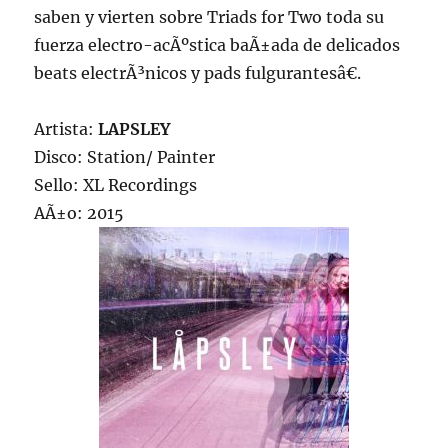
saben y vierten sobre Triads for Two toda su
fuerza electro-acÃºstica baÃ±ada de delicados
beats electrÃ³nicos y pads fulgurantesâ€.
Artista:
LAPSLEY
Disco: Station/ Painter
Sello: XL Recordings
AÃ±o: 2015