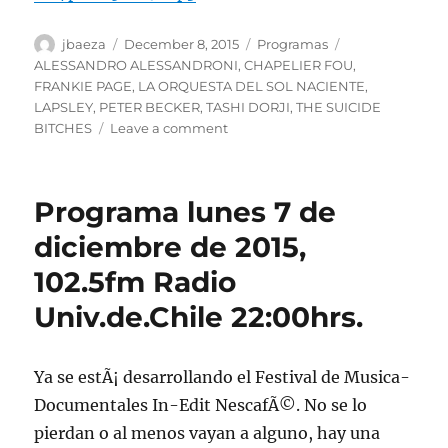
Author
Posted
Categories
Tags
jbaeza
December 8, 2015
Programas
on
ALESSANDRO ALESSANDRONI
,
CHAPELIER FOU
,
FRANKIE PAGE
,
LA ORQUESTA DEL SOL NACIENTE
,
LAPSLEY
,
PETER BECKER
,
TASHI DORJI
,
THE SUICIDE
on
BITCHES
Leave a comment
Podcast
de
la
Programa lunes 7 de
emisiÃ³n
de
diciembre de 2015,
lunes
102.5fm Radio
7
de
Univ.de.Chile 22:00hrs.
dic
de
2015
Ya se estÃ¡ desarrollando el Festival de Musica-
Documentales In-Edit NescafÃ©. No se lo
pierdan o al menos vayan a alguno, hay una