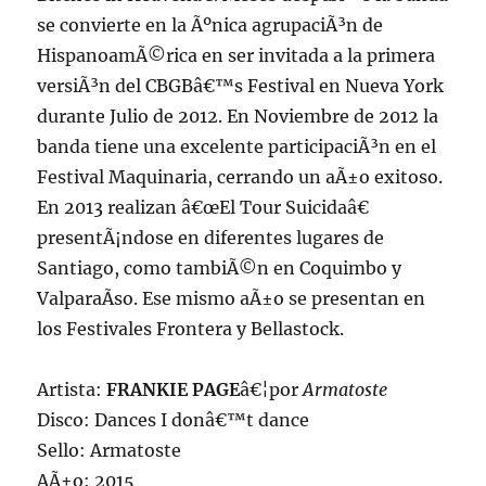
se convierte en la Ãºnica agrupaciÃ³n de
HispanoamÃ©rica en ser invitada a la primera
versiÃ³n del CBGBâ€™s Festival en Nueva York
durante Julio de 2012. En Noviembre de 2012 la
banda tiene una excelente participaciÃ³n en el
Festival Maquinaria, cerrando un aÃ±o exitoso.
En 2013 realizan â€œEl Tour Suicidaâ€
presentÃ¡ndose en diferentes lugares de
Santiago, como tambiÃ©n en Coquimbo y
ValparaÃ­so. Ese mismo aÃ±o se presentan en
los Festivales Frontera y Bellastock.
Artista:
FRANKIE PAGE
â€¦por
Armatoste
Disco: Dances I donâ€™t dance
Sello: Armatoste
AÃ±o: 2015