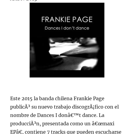
Este 2015 la banda chilena Frankie Page
publicÃ³ su nuevo trabajo discogrÃ¡fico con el
nombre de Dances I donâ€™t dance. La
producciÃ³n, presentada como un â€œmaxi
EPâ€, contiene 7 tracks que pueden escucharse