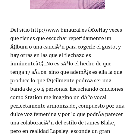
Del sitio http://www.binaural.es â€œHay veces
que tienes que escuchar repetidamente un
Ã¡lbum o una canciÃ³n para cogerle el gusto, y
hay otras en las que el flechazo es
inminenteâ€¦..No es sÃ³lo el hecho de que
tenga 17 aÃ±os, sino que ademÃ¡s es ella la que
produce lo que fÃ¡cilmente podrÃ­a ser una
banda de 3 o 4 personas. Escuchando canciones
como Station me imagino un dÃºo vocal
perfectamente armonizado, compuesto por una
dulce voz femenina y por lo que podrÃ­a parecer
una colaboraciÃ³n del estilo de James Blake,
pero en realidad Lapsley, esconde un gran