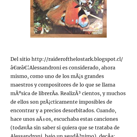
Del sitio http://raiderofthelostark.blogspot.cl/
â€œâ€¦Alessandroni es considerado, ahora
mismo, como uno de los mÃ¡s grandes
maestros y compositores de lo que se llama
mÃºsica de librerÃ­a. RealizÃ³ cientos, y muchos
de ellos son prÃ¡cticamente imposibles de
encontrar y a precios desorbitados. Cuando,
hace unos aÃ±os, escuchaba estas canciones
(todavÃ­a sin saber si quiera que se trataba de
Alessandroni, bajo un seudÃ³nimo), decÃ­a: