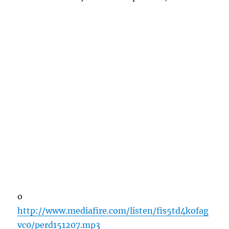
o
http://www.mediafire.com/listen/fis5td4kofag
vc0/perd151207.mp3