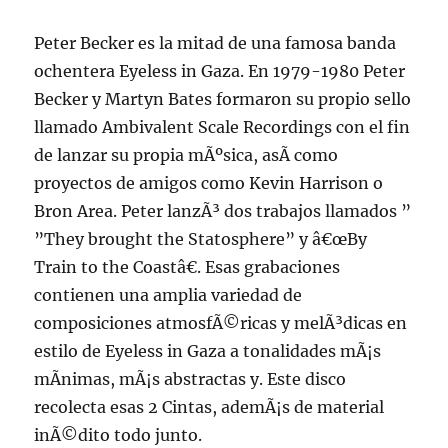
Peter Becker es la mitad de una famosa banda
ochentera Eyeless in Gaza. En 1979-1980 Peter
Becker y Martyn Bates formaron su propio sello
llamado Ambivalent Scale Recordings con el fin
de lanzar su propia mÃºsica, asÃ­ como
proyectos de amigos como Kevin Harrison o
Bron Area. Peter lanzÃ³ dos trabajos llamados ”
”They brought the Statosphere” y â€œBy
Train to the Coastâ€. Esas grabaciones
contienen una amplia variedad de
composiciones atmosfÃ©ricas y melÃ³dicas en
estilo de Eyeless in Gaza a tonalidades mÃ¡s
mÃ­nimas, mÃ¡s abstractas y. Este disco
recolecta esas 2 Cintas, ademÃ¡s de material
inÃ©dito todo junto.