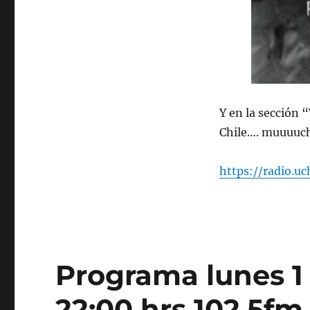
Y en la sección 
Chile…. muuuuch
https://radio.u
Programa lunes 1 
22:00 hrs 102.5fm 