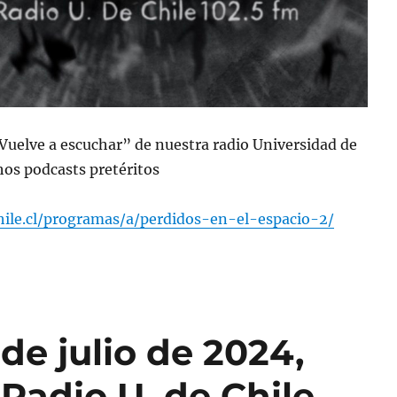
“Vuelve a escuchar” de nuestra radio Universidad de
os podcasts pretéritos
chile.cl/programas/a/perdidos-en-el-espacio-2/
de julio de 2024,
Radio U. de Chile.