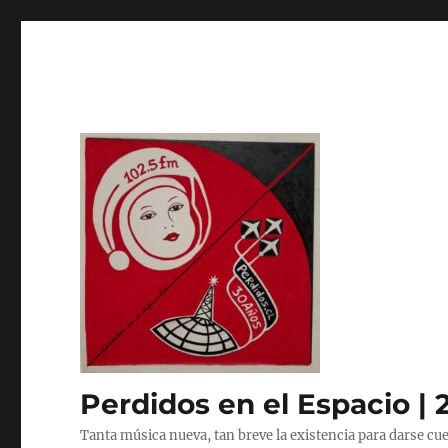
Perdidos en el Espacio | 
Tanta música nueva, tan breve la existencia para darse cue