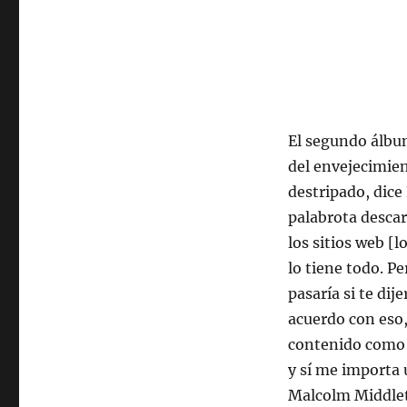
2024,
22:00
hrs
102.5fm
Radio
U.
de
Chile.
El segundo álbum
del envejecimient
destripado, dice
palabrota descar
los sitios web [
lo tiene todo. P
pasaría si te dij
acuerdo con eso,
contenido como p
y sí me importa 
Malcolm Middlet