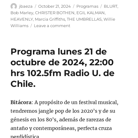
Author
Posted
Categories
Tags
jbaeza
October 21, 2024
Programas
BLURT
,
on
Bob Marley
,
CHRISTER BOTHEN
,
EGIL KALMAN
,
HEAVENLY
,
Marcia Griffiths
,
THE UMBRELLAS
,
Willie
on
Williams
Leave a comment
Podcast
Programa
lunes
Programa lunes 21 de
21
de
octubre de 2024, 22:00
octubre
hrs 102.5fm Radio U. de
de
2024
Chile.
Bitácora
: A propósito de un festival musical,
tendremos jangle pop de los 2020’s y de su
génesis en los 80’s, además de rarezas de
antaño y contemporáneas, perfecta cruza
perdidística.