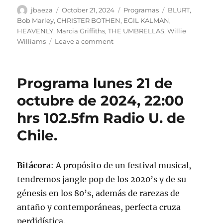
Author
Posted
Categories
Tags
jbaeza
October 21, 2024
Programas
BLURT
,
on
Bob Marley
,
CHRISTER BOTHEN
,
EGIL KALMAN
,
HEAVENLY
,
Marcia Griffiths
,
THE UMBRELLAS
,
Willie
on
Williams
Leave a comment
Podcast
Programa
lunes
Programa lunes 21 de
21
de
octubre de 2024, 22:00
octubre
hrs 102.5fm Radio U. de
de
2024
Chile.
Bitácora
: A propósito de un festival musical,
tendremos jangle pop de los 2020’s y de su
génesis en los 80’s, además de rarezas de
antaño y contemporáneas, perfecta cruza
perdidística.