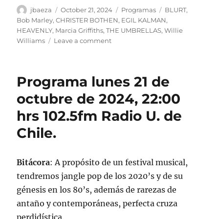
Author
Posted
Categories
Tags
jbaeza
October 21, 2024
Programas
BLURT
,
on
Bob Marley
,
CHRISTER BOTHEN
,
EGIL KALMAN
,
HEAVENLY
,
Marcia Griffiths
,
THE UMBRELLAS
,
Willie
on
Williams
Leave a comment
Podcast
Programa
lunes
Programa lunes 21 de
21
de
octubre de 2024, 22:00
octubre
hrs 102.5fm Radio U. de
de
2024
Chile.
Bitácora
: A propósito de un festival musical,
tendremos jangle pop de los 2020’s y de su
génesis en los 80’s, además de rarezas de
antaño y contemporáneas, perfecta cruza
perdidística.