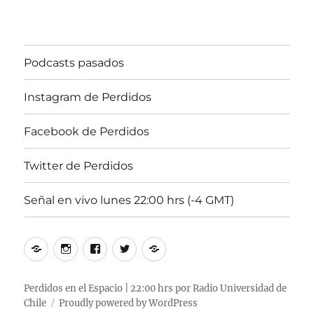
“EL
SANTO
GRIAL
DE
Podcasts pasados
PERDIDOS
EN
EL
Instagram de Perdidos
ESPACIO
#2”
Facebook de Perdidos
Twitter de Perdidos
Señal en vivo lunes 22:00 hrs (-4 GMT)
Podcasts
Instagram
Facebook
Twitter
Señal
pasados
de
de
de
en
Perdidos
Perdidos
Perdidos
vivo
Perdidos en el Espacio | 22:00 hrs por Radio Universidad de
Chile
Proudly powered by WordPress
lunes