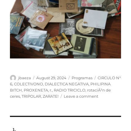
Author
Posted
Categories
Tags
jbaeza
August 29, 2024
Programas
CIRCULO N°
on
6
,
COLECTIVONO
,
DIALECTICA NEGATIVA
,
PHILIPINA
BITCH
,
PROXENETA
,
r.
,
RADIO TRICICLO
,
rotaciÃ³n de
on
ceres
,
TRIPOLAR
,
ZARATE!
Leave a comment
ESPECIAL:
29
años
de
Perdidos