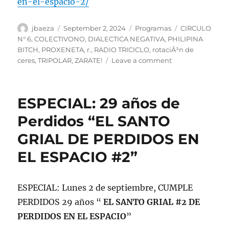
en-el-espacio-2/
Author
Posted
Categories
Tags
jbaeza
September 2, 2024
Programas
CIRCULO
on
N° 6
,
COLECTIVONO
,
DIALECTICA NEGATIVA
,
PHILIPINA
BITCH
,
PROXENETA
,
r.
,
RADIO TRICICLO
,
rotaciÃ³n de
on
ceres
,
TRIPOLAR
,
ZARATE!
Leave a comment
Podcast
Programa
lunes
ESPECIAL: 29 años de
2
de
Perdidos “EL SANTO
septiembre
GRIAL DE PERDIDOS EN
de
2024,
EL ESPACIO #2”
cumple
29
años
ESPECIAL: Lunes 2 de septiembre, CUMPLE
PERDIDOS 29 años “
EL SANTO GRIAL #2 DE
PERDIDOS EN EL ESPACIO
”