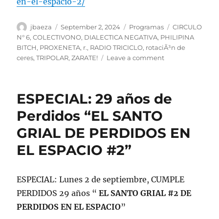
en-el-espacio-2/
Author
Posted
Categories
Tags
jbaeza
September 2, 2024
Programas
CIRCULO
on
N° 6
,
COLECTIVONO
,
DIALECTICA NEGATIVA
,
PHILIPINA
BITCH
,
PROXENETA
,
r.
,
RADIO TRICICLO
,
rotaciÃ³n de
on
ceres
,
TRIPOLAR
,
ZARATE!
Leave a comment
Podcast
Programa
lunes
ESPECIAL: 29 años de
2
de
Perdidos “EL SANTO
septiembre
GRIAL DE PERDIDOS EN
de
2024,
EL ESPACIO #2”
cumple
29
años
ESPECIAL: Lunes 2 de septiembre, CUMPLE
PERDIDOS 29 años “
EL SANTO GRIAL #2 DE
PERDIDOS EN EL ESPACIO
”