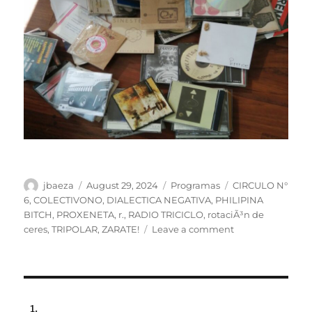
Author
Posted
Categories
Tags
jbaeza
August 29, 2024
Programas
CIRCULO N°
on
6
,
COLECTIVONO
,
DIALECTICA NEGATIVA
,
PHILIPINA
BITCH
,
PROXENETA
,
r.
,
RADIO TRICICLO
,
rotaciÃ³n de
on
ceres
,
TRIPOLAR
,
ZARATE!
Leave a comment
ESPECIAL:
29
años
de
Perdidos