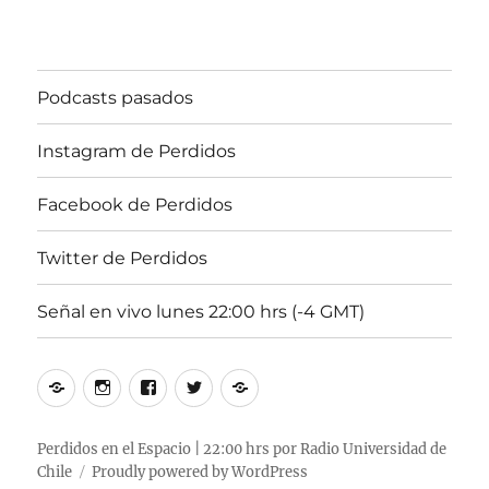
“EL
SANTO
GRIAL
DE
Podcasts pasados
PERDIDOS
EN
EL
Instagram de Perdidos
ESPACIO
#2”
Facebook de Perdidos
Twitter de Perdidos
Señal en vivo lunes 22:00 hrs (-4 GMT)
Podcasts
Instagram
Facebook
Twitter
Señal
pasados
de
de
de
en
Perdidos
Perdidos
Perdidos
vivo
Perdidos en el Espacio | 22:00 hrs por Radio Universidad de
Chile
Proudly powered by WordPress
lunes