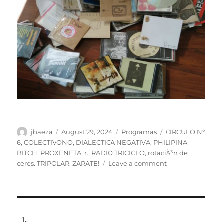
Author
Posted
Categories
Tags
jbaeza
August 29, 2024
Programas
CIRCULO N°
on
6
,
COLECTIVONO
,
DIALECTICA NEGATIVA
,
PHILIPINA
BITCH
,
PROXENETA
,
r.
,
RADIO TRICICLO
,
rotaciÃ³n de
on
ceres
,
TRIPOLAR
,
ZARATE!
Leave a comment
ESPECIAL:
29
años
de
Perdidos