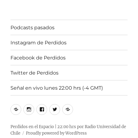
“EL
SANTO
GRIAL
DE
Podcasts pasados
PERDIDOS
EN
EL
Instagram de Perdidos
ESPACIO
#2”
Facebook de Perdidos
Twitter de Perdidos
Señal en vivo lunes 22:00 hrs (-4 GMT)
Podcasts
Instagram
Facebook
Twitter
Señal
pasados
de
de
de
en
Perdidos
Perdidos
Perdidos
vivo
Perdidos en el Espacio | 22:00 hrs por Radio Universidad de
Chile
Proudly powered by WordPress
lunes