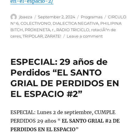
en-el-espacio-2/
Author
Posted
Categories
Tags
jbaeza
September 2, 2024
Programas
CIRCULO
on
N° 6
,
COLECTIVONO
,
DIALECTICA NEGATIVA
,
PHILIPINA
BITCH
,
PROXENETA
,
r.
,
RADIO TRICICLO
,
rotaciÃ³n de
on
ceres
,
TRIPOLAR
,
ZARATE!
Leave a comment
Podcast
Programa
lunes
ESPECIAL: 29 años de
2
de
Perdidos “EL SANTO
septiembre
GRIAL DE PERDIDOS EN
de
2024,
EL ESPACIO #2”
cumple
29
años
ESPECIAL: Lunes 2 de septiembre, CUMPLE
PERDIDOS 29 años “
EL SANTO GRIAL #2 DE
PERDIDOS EN EL ESPACIO
”