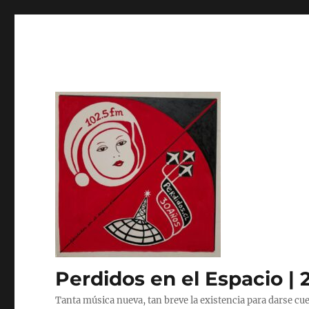
Perdidos en el Espacio | 
Tanta música nueva, tan breve la existencia para darse cue