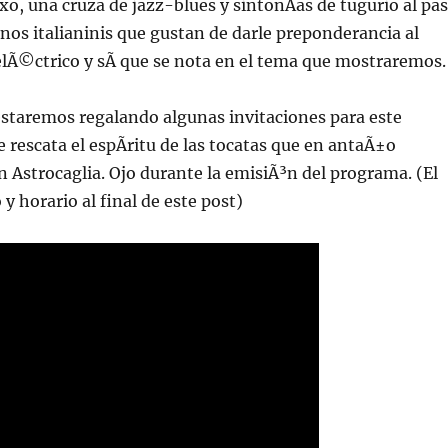
o, una cruza de jazz-blues y sintonÃ­as de tugurio al pa
nos italianinis que gustan de darle preponderancia al
elÃ©ctrico y sÃ­ que se nota en el tema que mostraremos.
staremos regalando algunas invitaciones para este
e rescata el espÃ­ritu de las tocatas que en antaÃ±o
 Astrocaglia. Ojo durante la emisiÃ³n del programa. (El
y horario al final de este post)