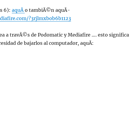
s 6):
aquÃ­
o tambiÃ©n aquÃ­
diafire.com/?3rjlmxbob6b1123
ea a travÃ©s de Podomatic y Mediafire …. esto significa
ecesidad de bajarlos al computador, aquÃ­: