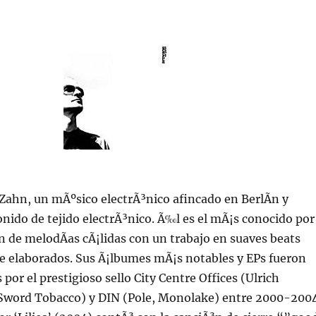
ahn, un mÃºsico electrÃ³nico afincado en BerlÃ­n y
nido de tejido electrÃ³nico. Ã‰l es el mÃ¡s conocido por
n de melodÃ­as cÃ¡lidas con un trabajo en suaves beats
 elaborados. Sus Ã¡lbumes mÃ¡s notables y EPs fueron
por el prestigioso sello City Centre Offices (Ulrich
Sword Tobacco) y DIN (Pole, Monolake) entre 2000-2004