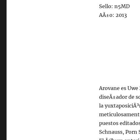
Sello: n5MD
AÃ±o: 2013
Arovane es Uwe Z
diseÃ±ador de so
la yuxtaposiciÃ³
meticulosamente
puestos editados 
Schnauss, Porn 