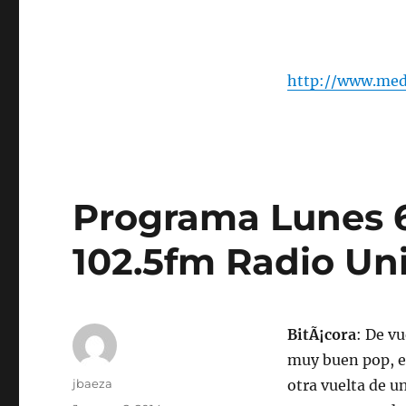
http://www.med
Programa Lunes 6
102.5fm Radio Uni
BitÃ¡cora
: De v
muy buen pop, e
Author
jbaeza
otra vuelta de u