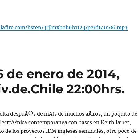
iafire.com/listen/3rjlmxbob6b1123/perd140106.mp3
 de enero de 2014,
v.de.Chile 22:00hrs.
uelta despuÃ©s de mÃ¡s de muchos aÃ±os, un poquito de
lectrÃ³nica contemporanea con bases en Keith Jarret,
no de los proyectos IDM ingleses seminales, otro poco de