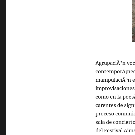
AgrupaciÃ³n voc
contemporÃ¡neo, 
manipulaciÃ³n el
improvisaciones 
como en la poes
carentes de sign
proceso comunic
sala de conciert
del Festival Aim