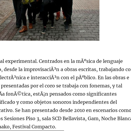
al experimental. Centrados en la mÃºsica de lenguaje
desde la improvisaciÃ³n a obras escritas, trabajando c
ectrÃ³nica e interacciÃ³n con el pÃºblico. En las obras e
presentadas por el coro se trabaja con fonemas, y tal
Ã­a fonÃ©tica, estÃ¡n pensados como significantes
ificado y como objetos sonoros independientes del
ativo. Se han presentado desde 2010 en escenarios com
os Sesiones Piso 3, sala SCD Bellavista, Gam, Noche Blanc
aako, Festival Compacto.