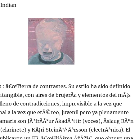
 Indian
s : â€œTierra de contrastes. Su estilo ha sido definido
angible, con aires de brujerÃ­a y elementos del mÃ¡s
lleno de contradicciones, imprevisible a la vez que
enal a la vez que etÃ©reo, juvenil pero ya plenamente
amaris son JÃ³frÃ­Ã°ur ÃkadÃ³ttir (voces), Ãslaug RÃºn
clarinete) y KÃ¡ri SteinÃ¾Ã³rsson (electrÃ³nica). El
publicaron un EP, â€œHljÃ³ma ÃžÃºâ€, que obtuvo una