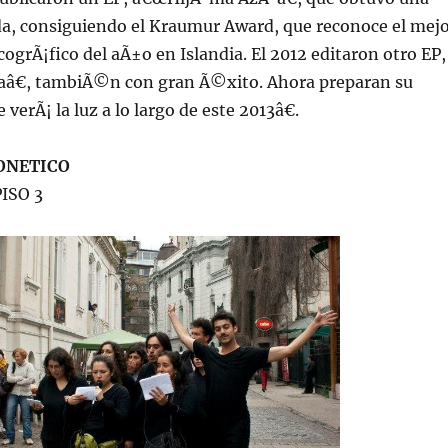
da, consiguiendo el Kraumur Award, que reconoce el mej
ogrÃ¡fico del aÃ±o en Islandia. El 2012 editaron otro EP,
aâ€, tambiÃ©n con gran Ã©xito. Ahora preparan su
 verÃ¡ la luz a lo largo de este 2013â€.
ONETICO
PISO 3