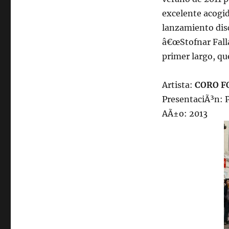
excelente acogi
lanzamiento disc
â€œStofnar Fall
primer largo, que
Artista:
CORO F
PresentaciÃ³n: 
AÃ±o: 2013