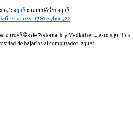
s 14):
aquÃ­
o tambiÃ©n aquÃ­
iafire.com/?vu1720vsyhuc522
ea a travÃ©s de Podomatic y Mediafire …. esto significa
ecesidad de bajarlos al computador, aquÃ­: