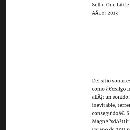
Sello: One Little
AÃ±o: 2013
Del sitio sonar.e
como â€œalgo int
allÃ¡; un sonido 
inevitable, terr
conseguidoâ€. S
MagnÃºsdÃ³ttir (
verano de 2011 