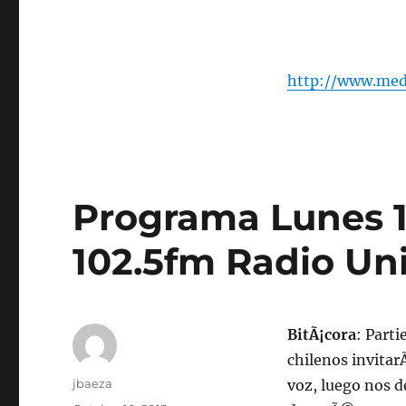
http://www.med
Programa Lunes 1
102.5fm Radio Uni
BitÃ¡cora
: Part
chilenos invitarÃ
Author
jbaeza
voz, luego nos 