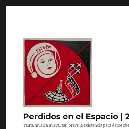
Perdidos en el Espacio | 
Tanta música nueva, tan breve la existencia para darse cue