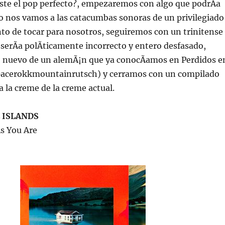
iste el pop perfecto?, empezaremos con algo que podrÃ­a
go nos vamos a las catacumbas sonoras de un privilegiado
to de tocar para nosotros, seguiremos con un trinitense
serÃ­a polÃ­ticamente incorrecto y entero desfasado,
 nuevo de un alemÃ¡n que ya conocÃ­amos en Perdidos e
pacerokkmountainrutsch) y cerramos con un compilado
a la creme de la creme actual.
 ISLANDS
As You Are