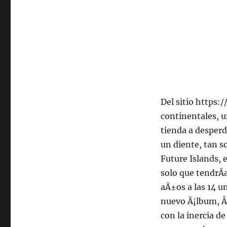
hrs
102.5fm
Radio
U.
de
Chile
Del sitio https:
continentales, 
tienda a desperd
un diente, tan s
Future Islands, 
solo que tendrÃ­
aÃ±os a las 14 u
nuevo Ã¡lbum, Â
con la inercia de