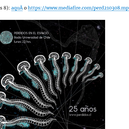
s 8):
aquÃ­
o
https://www.mediafire.com/perd210308.mp