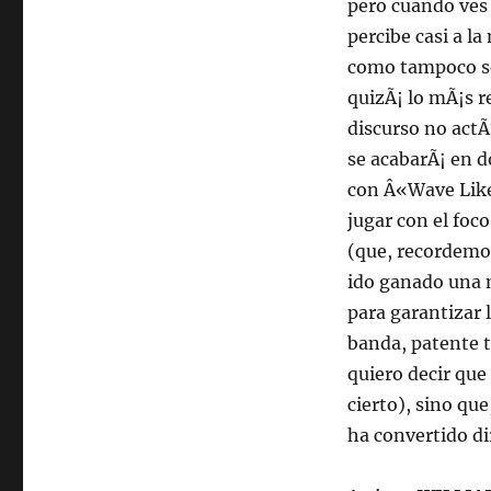
pero cuando ves l
percibe casi a l
como tampoco se 
quizÃ¡ lo mÃ¡s r
discurso no act
se acabarÃ¡ en d
con Â«Wave Like
jugar con el foc
(que, recordemos
ido ganado una n
para garantizar 
banda, patente t
quiero decir qu
cierto), sino qu
ha convertido di