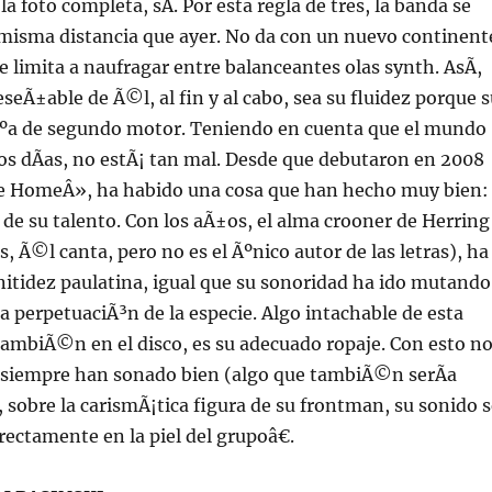
a foto completa, sÃ­. Por esta regla de tres, la banda se
a misma distancia que ayer. No da con un nuevo continent
limita a naufragar entre balanceantes olas synth. AsÃ­,
eseÃ±able de Ã©l, al fin y al cabo, sea su fluidez porque 
Ãºa de segundo motor. Teniendo en cuenta que el mundo
os dÃ­as, no estÃ¡ tan mal. Desde que debutaron en 2008
 HomeÂ», ha habido una cosa que han hecho muy bien:
o de su talento. Con los aÃ±os, el alma crooner de Herring
, Ã©l canta, pero no es el Ãºnico autor de las letras), ha
itidez paulatina, igual que su sonoridad ha ido mutando
la perpetuaciÃ³n de la especie. Algo intachable de esta
ambiÃ©n en el disco, es su adecuado ropaje. Con esto n
e siempre han sonado bien (algo que tambiÃ©n serÃ­a
e, sobre la carismÃ¡tica figura de su frontman, su sonido 
rectamente en la piel del grupoâ€.