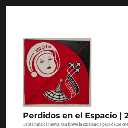
Perdidos en el Espacio | 
Tanta música nueva, tan breve la existencia para darse cue