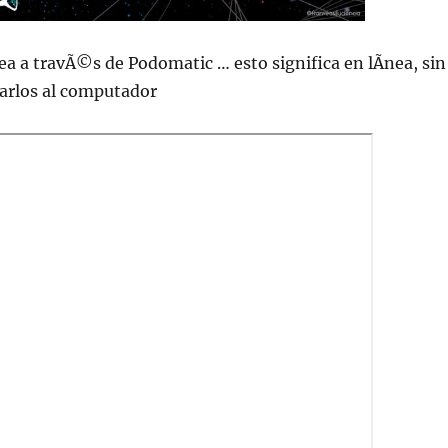
ea a travÃ©s de Podomatic … esto significa en lÃ­nea, sin
jarlos al computador