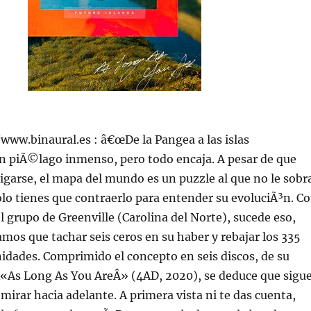
//www.binaural.es : â€œDe la Pangea a las islas
un piÃ©lago inmenso, pero todo encaja. A pesar de que
igarse, el mapa del mundo es un puzzle al que no le sobr
olo tienes que contraerlo para entender su evoluciÃ³n. C
el grupo de Greenville (Carolina del Norte), sucede eso,
amos que tachar seis ceros en su haber y rebajar los 335
nidades. Comprimido el concepto en seis discos, de su
«As Long As You AreÂ» (4AD, 2020), se deduce que sigu
 mirar hacia adelante. A primera vista ni te das cuenta,