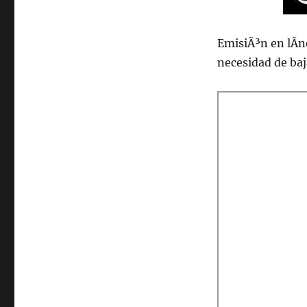
2021.
EmisiÃ³n en lÃ­n
necesidad de ba