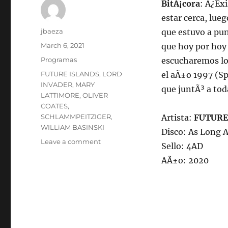
BitÃ¡cora
: Â¿Ex
estar cerca, lue
Author
jbaeza
que estuvo a pun
Posted
March 6, 2021
que hoy por hoy 
on
Categories
Programas
escucharemos lo
Tags
FUTURE ISLANDS
,
LORD
el aÃ±o 1997 (S
INVADER
,
MARY
que juntÃ³ a tod
LATTIMORE
,
OLIVER
COATES
,
SCHLAMMPEITZIGER
,
Artista:
FUTURE
WILLiAM BASINSKI
Disco: As Long 
on
Leave a comment
Sello: 4AD
Programa
AÃ±o: 2020
lunes
8
de
marzo
de
2021,
22:00