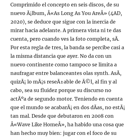
Comprimido el concepto en seis discos, de su
nuevo Ã¡lbum, Â«As Long As You AreÂ» (4AD,
2020), se deduce que sigue con la inercia de
mirar hacia adelante. A primera vista ni te das
cuenta, pero cuando ves la foto completa, sÃ­.
Por esta regla de tres, la banda se percibe casi a
la misma distancia que ayer. No da con un
nuevo continente como tampoco se limita a
naufragar entre balanceantes olas synth. AsÃ­,
quizÃ¡ lo mÃ¡s reseÃ±able de Ã©l, al fin y al
cabo, sea su fluidez porque su discurso no
actÃºa de segundo motor. Teniendo en cuenta
que el mundo se acabarÃ¡ en dos dÃ­as, no estÃ¡
tan mal. Desde que debutaron en 2008 con
Â«Wave Like HomeÂ», ha habido una cosa que
han hecho muy bien: jugar con el foco de su