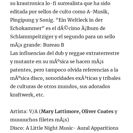
su krautronica lo-fi surrealista que ha sido
editada por sellos de culto como A-Musik,
Pingipung y Sonig. “Ein Weltleck in der
Echokammer” es el dÃ©cimo Ã¡lbum de
Schlammpeitziger y el segundo para un sello
mÃ¡s grande: Bureau B
Las influencias del dub y reggae extraterrestre
y mutante en su mÃºsica se hacen mÃ¡s
patentes, pero tampoco olvida referencias a la
mÃºsica disco, sonoridades exÃ³ticas y tribales
de culturas de otros mundos, sus adorados
kraftwerk, etc.
Artista: V/A (
Mary Lattimore, Oliver Coates
y
muuuuchos filetes mÃ¡s)
Disco: A Little Night Music- Aural Apparitions