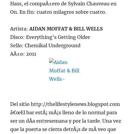
Hass, el compaÃ±ero de Sylvain Chauveau en
On. En fin: cuatro milagros sobre cuatro.
Artista:
AIDAN MOFFAT & BILL WELLS
Disco: Everything’s Getting Older
Sello: Chemikal Underground
AÃ±o: 2011
Del sitio http://thelifestylenews.blogspot.com
â€œEl bar estÃ¡ mÃ¡s lleno de lo normal para
ser un dÃ­a entresemana y por la tarde. Una vez
que la puerta se cierra detrÃ¡s de mÃ­ veo que