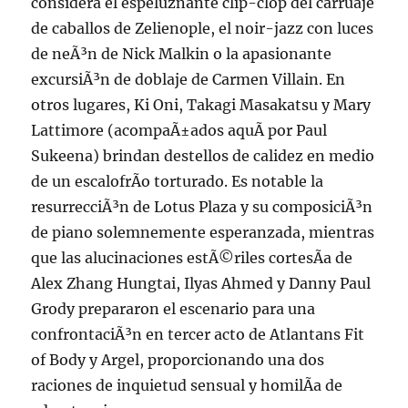
considera el espeluznante clip-clop del carruaje
de caballos de Zelienople, el noir-jazz con luces
de neÃ³n de Nick Malkin o la apasionante
excursiÃ³n de doblaje de Carmen Villain. En
otros lugares, Ki Oni, Takagi Masakatsu y Mary
Lattimore (acompaÃ±ados aquÃ­ por Paul
Sukeena) brindan destellos de calidez en medio
de un escalofrÃ­o torturado. Es notable la
resurrecciÃ³n de Lotus Plaza y su composiciÃ³n
de piano solemnemente esperanzada, mientras
que las alucinaciones estÃ©riles cortesÃ­a de
Alex Zhang Hungtai, Ilyas Ahmed y Danny Paul
Grody prepararon el escenario para una
confrontaciÃ³n en tercer acto de Atlantans Fit
of Body y Argel, proporcionando una dos
raciones de inquietud sensual y homilÃ­a de