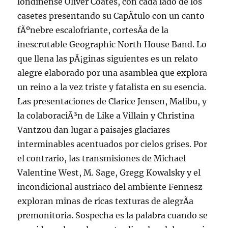
londinense Oliver Coates, con cada lado de los
casetes presentando su CapÃ­tulo con un canto
fÃºnebre escalofriante, cortesÃ­a de la
inescrutable Geographic North House Band. Lo
que llena las pÃ¡ginas siguientes es un relato
alegre elaborado por una asamblea que explora
un reino a la vez triste y fatalista en su esencia.
Las presentaciones de Clarice Jensen, Malibu, y
la colaboraciÃ³n de Like a Villain y Christina
Vantzou dan lugar a paisajes glaciares
interminables acentuados por cielos grises. Por
el contrario, las transmisiones de Michael
Valentine West, M. Sage, Gregg Kowalsky y el
incondicional austriaco del ambiente Fennesz
exploran minas de ricas texturas de alegrÃ­a
premonitoria. Sospecha es la palabra cuando se