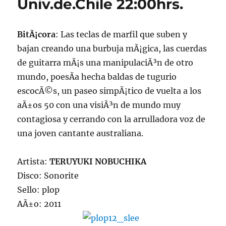
Univ.de.Chile 22:00hrs.
BitÃ¡cora
: Las teclas de marfil que suben y
bajan creando una burbuja mÃ¡gica, las cuerdas
de guitarra mÃ¡s una manipulaciÃ³n de otro
mundo, poesÃ­a hecha baldas de tugurio
escocÃ©s, un paseo simpÃ¡tico de vuelta a los
aÃ±os 50 con una visiÃ³n de mundo muy
contagiosa y cerrando con la arrulladora voz de
una joven cantante australiana.
Artista:
TERUYUKI NOBUCHIKA
Disco: Sonorite
Sello: plop
AÃ±o: 2011