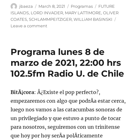
Author
Posted
Categories
Tags
jbaeza
March 8, 2021
Programas
FUTURE
on
ISLANDS
,
LORD INVADER
,
MARY LATTIMORE
,
OLIVER
COATES
,
SCHLAMMPEITZIGER
,
WILLiAM BASINSKI
on
Leave a comment
Podcast
Programa
lunes
Programa lunes 8 de
8
de
marzo de 2021, 22:00 hrs
marzo
102.5fm Radio U. de Chile
de
2021.
BitÃ¡cora
: Â¿Existe el pop perfecto?,
empezaremos con algo que podrÃ­a estar cerca,
luego nos vamos a las catacumbas sonoras de
un privilegiado y que estuvo a punto de tocar
para nosotros, seguiremos con un trinitense
que hoy por hoy serÃ­a polÃ­ticamente