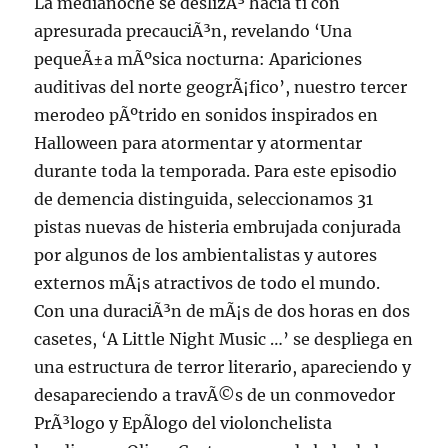
La medianoche se deslizÃ³ hacia ti con
apresurada precauciÃ³n, revelando ‘Una
pequeÃ±a mÃºsica nocturna: Apariciones
auditivas del norte geogrÃ¡fico’, nuestro tercer
merodeo pÃºtrido en sonidos inspirados en
Halloween para atormentar y atormentar
durante toda la temporada. Para este episodio
de demencia distinguida, seleccionamos 31
pistas nuevas de histeria embrujada conjurada
por algunos de los ambientalistas y autores
externos mÃ¡s atractivos de todo el mundo.
Con una duraciÃ³n de mÃ¡s de dos horas en dos
casetes, ‘A Little Night Music …’ se despliega en
una estructura de terror literario, apareciendo y
desapareciendo a travÃ©s de un conmovedor
PrÃ³logo y EpÃ­logo del violonchelista