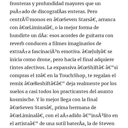
fronteras y profundidad mayores que un
puÃ±ado de discografÃ­as enteras. Pero
centrÃ©monos en â€œSeven Starsâ€, arranca
con â€œLiminalâ€, o la mejor forma de
hundirte un dÃ­a: esos acordes de guitarra con
reverb conducen a filmes imaginarios de
extraÃ±a fascinaciÃ³n emotiva. â€œJulyâ€ se
inicia como drone, pero hacia el final adquiere
tintes afectivos. La expansiva â€œShiftâ€ â€“si
compras el 10â€ en la TouchShop, te regalan el
remix â€œReshiftâ€â€“ deja realmente por los
suelos a casi todos los practicantes del asunto
kosmische. Y lo mejor llega con la final
â€œSeven Starsâ€, prima hermana de
â€œLiminalâ€, con el aÃ±adido â€“insÃ³lito en
el artistaâ€“ de una sutil baterÃ­a, la de Steven