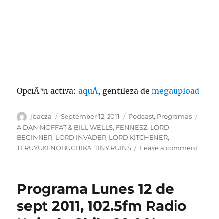
OpciÃ³n activa:
aquÃ­
, gentileza de
megaupload
Author
Posted
Categories
Tags
jbaeza
September 12, 2011
Podcast
,
Programas
on
AIDAN MOFFAT & BILL WELLS
,
FENNESZ
,
LORD
BEGINNER
,
LORD INVADER
,
LORD KITCHENER
,
on
TERUYUKI NOBUCHIKA
,
TINY RUINS
Leave a comment
Podca
Lunes
12
Programa Lunes 12 de
de
sept
sept 2011, 102.5fm Radio
2011