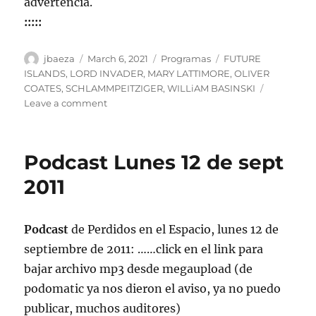
advertencia.
:::::
Author
Posted
Categories
Tags
jbaeza
March 6, 2021
Programas
FUTURE
on
ISLANDS
,
LORD INVADER
,
MARY LATTIMORE
,
OLIVER
COATES
,
SCHLAMMPEITZIGER
,
WILLiAM BASINSKI
on
Leave a comment
Programa
lunes
8
Podcast Lunes 12 de sept
de
marzo
2011
de
2021,
22:00
Podcast
de Perdidos en el Espacio, lunes 12 de
hrs
septiembre de 2011: ……click en el link para
102.5fm
Radio
bajar archivo mp3 desde megaupload (de
U.
podomatic ya nos dieron el aviso, ya no puedo
de
publicar, muchos auditores)
Chile