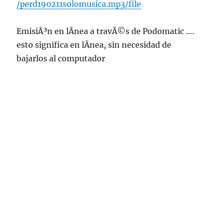
/perd190211solomusica.mp3/file
EmisiÃ³n en lÃ­nea a travÃ©s de Podomatic ….
esto significa en lÃ­nea, sin necesidad de
bajarlos al computador