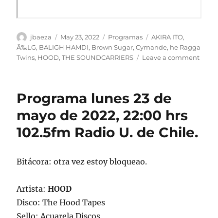
Author
Posted
Categories
Tags
jbaeza
May 23, 2022
Programas
AKIRA ITO
,
on
Ã‰LG
,
BALIGH HAMDI
,
Brown Sugar
,
Cymande
,
he Ragga
on
Twins
,
HOOD
,
THE SOUNDCARRIERS
Leave a comment
Podca
Prog
lunes
Programa lunes 23 de
23
de
mayo de 2022, 22:00 hrs
mayo
102.5fm Radio U. de Chile.
de
2022
Bitácora: otra vez estoy bloqueao.
Artista:
HOOD
Disco: The Hood Tapes
Sello: Acuarela Discos