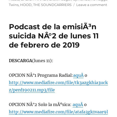
on
Twins
,
HOOD
,
THE SOUNDCARRIERS
Leave a comment
Prog
lunes
23
Podcast de la emisiÃ³n
de
mayo
suicida NÂ°2 de lunes 11
de
de febrero de 2019
2022,
22:00
hrs
102.5
DESCARGA
(lunes 11):
Radio
U.
OPCION NÂ°1 Programa Radial:
aquÃ­
o
de
Chile.
http://www.mediafire.com/file/tk3azgkhia3uck
z/perd190211.mp3/file
OPCION NÂ°2 Solo la mÃºsica:
aquÃ­
o
http://www.mediafire.com/file/atafa3gk1vaar9l