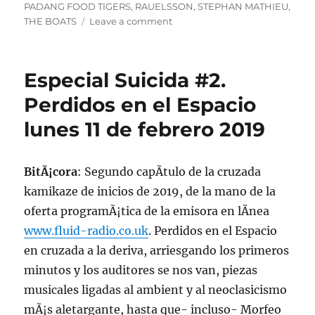
PADANG FOOD TIGERS
,
RAUELSSON
,
STEPHAN MATHIEU
,
on
THE BOATS
Leave a comment
Podcast
de
la
Especial Suicida #2.
emisiÃ³n
suicida
Perdidos en el Espacio
NÂ°2
lunes 11 de febrero 2019
de
lunes
11
de
BitÃ¡cora
: Segundo capÃ­tulo de la cruzada
febrero
kamikaze de inicios de 2019, de la mano de la
de
oferta programÃ¡tica de la emisora en lÃ­nea
2019
www.fluid-radio.co.uk
. Perdidos en el Espacio
en cruzada a la deriva, arriesgando los primeros
minutos y los auditores se nos van, piezas
musicales ligadas al ambient y al neoclasicismo
mÃ¡s aletargante, hasta que- incluso- Morfeo