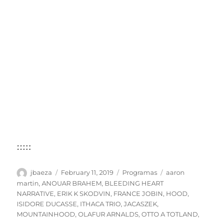
:::::
Author
Posted
Categories
Tags
jbaeza
February 11, 2019
Programas
aaron
on
martin
,
ANOUAR BRAHEM
,
BLEEDING HEART
NARRATIVE
,
ERIK K SKODVIN
,
FRANCE JOBIN
,
HOOD
,
ISIDORE DUCASSE
,
ITHACA TRIO
,
JACASZEK
,
MOUNTAINHOOD
,
OLAFUR ARNALDS
,
OTTO A TOTLAND
,