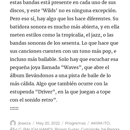
estas bandas está presente en cada uno de sus
discos, y este ‘Wilds’ no es ninguna excepción.
Pero eso sí, hay algo que los hace diferentes. Su
batidora sonora es mucho más abierta, y en ella
meten estilos como la tropicalia, el jazz, o las
bandas sonoras de los sesenta. Lo que hace que
sus canciones cuenten con un tono más pop, e
incluso más bailable. Solo hay que escuchar esa
pequeña joya llamada “Waves”, que abre el
álbum llevándonos a una pista de baile de lo
más cálida. Algo que también ocurre con la
estupenda “Driver”, en la que juegan a tope
con el sonido retro”.
::::::
Author
Posted
Categories
Tags
jbaeza
May 20, 2022
Programas
AKIRA ITO
,
on
Ã‰LG
,
BALIGH HAMDI
,
Brown Sugar
,
Cymande
,
he Ragga