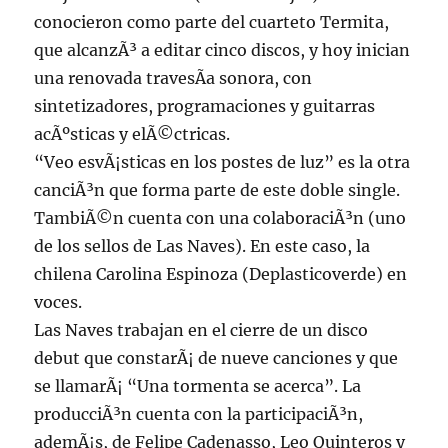
conocieron como parte del cuarteto Termita,
que alcanzÃ³ a editar cinco discos, y hoy inician
una renovada travesÃ­a sonora, con
sintetizadores, programaciones y guitarras
acÃºsticas y elÃ©ctricas.
“Veo esvÃ¡sticas en los postes de luz” es la otra
canciÃ³n que forma parte de este doble single.
TambiÃ©n cuenta con una colaboraciÃ³n (uno
de los sellos de Las Naves). En este caso, la
chilena Carolina Espinoza (Deplasticoverde) en
voces.
Las Naves trabajan en el cierre de un disco
debut que constarÃ¡ de nueve canciones y que
se llamarÃ¡ “Una tormenta se acerca”. La
producciÃ³n cuenta con la participaciÃ³n,
ademÃ¡s, de Felipe Cadenasso, Leo Quinteros y