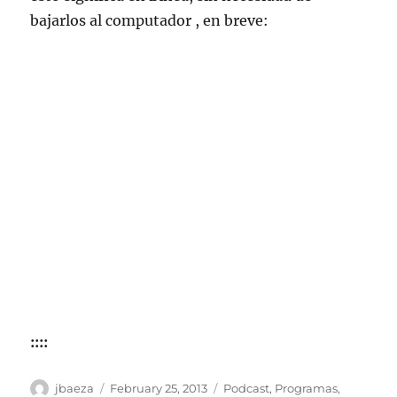
bajarlos al computador , en breve:
::::
Author
Posted
Categories
jbaeza
February 25, 2013
Podcast
,
Programas
,