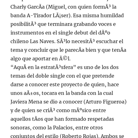
Charly GarcÃ­a (Miguel, con quien formÃ³ la
banda A-Tirador LÃ¡ser). Esa misma humildad
posibilitÃ³ que terminara grabando voces e
instrumentos en el single debut del dÃºo
chileno Las Naves. SÃ³lo necesitÃ³ escuchar el
tema y concluir que le parecÃ­a bien y que tenÃ­a
algo que aportar en Ã©l.
“AquÃ­ en la estratÃ³sfera” es uno de los dos
temas del doble single con el que pretende
darse a conocer este proyecto de quien, hace
unos aÃ±os, tocara en la banda con la cual
Javiera Mena se dio a conocer (Arturo Figueroa)
y de quien se criÃ³ como mÃºsico entre
aquellos tÃ­os que han formado respetadas
sonoras, como la Palacios, entre otros
conjuntos del estilo (Roberto Rojas). Ambos se