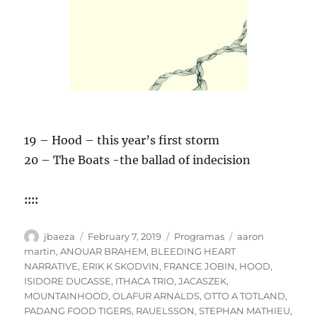
19 – Hood – this year’s first storm
20 – The Boats -the ballad of indecision
::::
Author
Posted
Categories
Tags
jbaeza
February 7, 2019
Programas
aaron
on
martin
,
ANOUAR BRAHEM
,
BLEEDING HEART
NARRATIVE
,
ERIK K SKODVIN
,
FRANCE JOBIN
,
HOOD
,
ISIDORE DUCASSE
,
ITHACA TRIO
,
JACASZEK
,
MOUNTAINHOOD
,
OLAFUR ARNALDS
,
OTTO A TOTLAND
,
PADANG FOOD TIGERS
,
RAUELSSON
,
STEPHAN MATHIEU
,