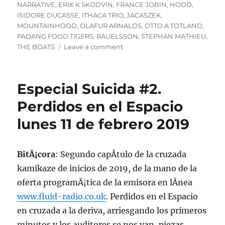
NARRATIVE
,
ERIK K SKODVIN
,
FRANCE JOBIN
,
HOOD
,
ISIDORE DUCASSE
,
ITHACA TRIO
,
JACASZEK
,
MOUNTAINHOOD
,
OLAFUR ARNALDS
,
OTTO A TOTLAND
,
PADANG FOOD TIGERS
,
RAUELSSON
,
STEPHAN MATHIEU
,
on
THE BOATS
Leave a comment
Podcast
de
la
Especial Suicida #2.
emisiÃ³n
suicida
Perdidos en el Espacio
NÂ°2
lunes 11 de febrero 2019
de
lunes
11
de
BitÃ¡cora
: Segundo capÃ­tulo de la cruzada
febrero
kamikaze de inicios de 2019, de la mano de la
de
oferta programÃ¡tica de la emisora en lÃ­nea
2019
www.fluid-radio.co.uk
. Perdidos en el Espacio
en cruzada a la deriva, arriesgando los primeros
minutos y los auditores se nos van, piezas