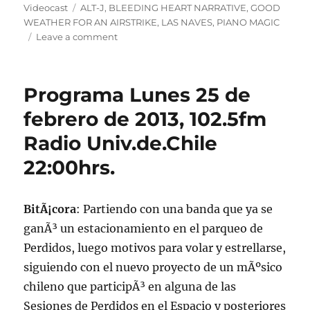
on
Tags
Videocast
ALT-J
,
BLEEDING HEART NARRATIVE
,
GOOD
WEATHER FOR AN AIRSTRIKE
,
LAS NAVES
,
PIANO MAGIC
on
Leave a comment
Podcast
lunes
25
Programa Lunes 25 de
de
febrero
febrero de 2013, 102.5fm
de
Radio Univ.de.Chile
2013
22:00hrs.
BitÃ¡cora
: Partiendo con una banda que ya se
ganÃ³ un estacionamiento en el parqueo de
Perdidos, luego motivos para volar y estrellarse,
siguiendo con el nuevo proyecto de un mÃºsico
chileno que participÃ³ en alguna de las
Sesiones de Perdidos en el Espacio y posteriores