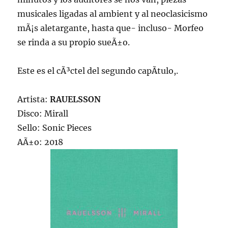
musicales ligadas al ambient y al neoclasicismo
mÃ¡s aletargante, hasta que- incluso- Morfeo
se rinda a su propio sueÃ±o.
Este es el cÃ³ctel del segundo capÃ­tulo,.
Artista:
RAUELSSON
Disco: Mirall
Sello: Sonic Pieces
AÃ±o: 2018