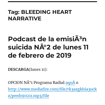
Tag:
BLEEDING HEART
NARRATIVE
Podcast de la emisiÃ³n
suicida NÂ°2 de lunes 11
de febrero de 2019
DESCARGA
(lunes 11):
OPCION NÂ°1 Programa Radial:
aquÃ­
o
http://www.mediafire.com/file/tk3azgkhia3uck
z/perd190211.mp3/file