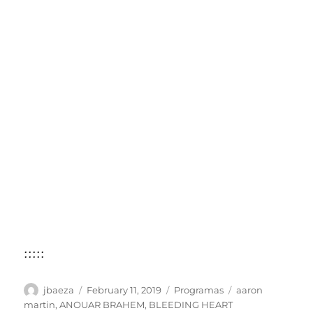
:::::
Author
Posted
Categories
Tags
jbaeza
February 11, 2019
Programas
aaron
on
martin
,
ANOUAR BRAHEM
,
BLEEDING HEART