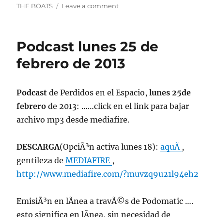
on
THE BOATS
Leave a comment
Especial
Suicida
#2.
Podcast lunes 25 de
Perdidos
en
febrero de 2013
el
Espacio
lunes
Podcast
de Perdidos en el Espacio,
lunes 25de
11
febrero
de 2013: ……click en el link para bajar
de
febrero
archivo mp3 desde mediafire.
2019
DESCARGA
(OpciÃ³n activa lunes 18):
aquÃ­
,
gentileza de
MEDIAFIRE
,
http://www.mediafire.com/?muvzq9u21l94eh2
EmisiÃ³n en lÃ­nea a travÃ©s de Podomatic ….
esto significa en lÃ­nea, sin necesidad de