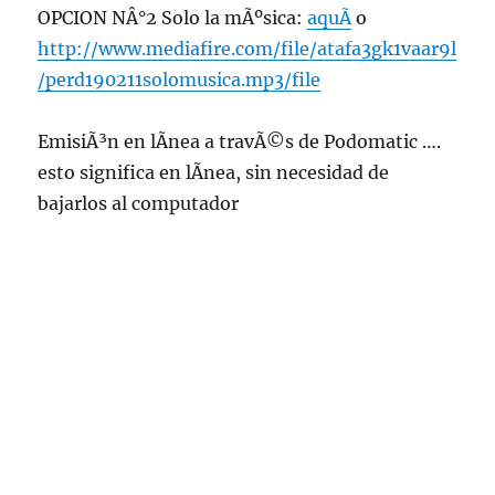
OPCION NÂ°2 Solo la mÃºsica:
aquÃ­
o
http://www.mediafire.com/file/atafa3gk1vaar9l
/perd190211solomusica.mp3/file
EmisiÃ³n en lÃ­nea a travÃ©s de Podomatic ….
esto significa en lÃ­nea, sin necesidad de
bajarlos al computador