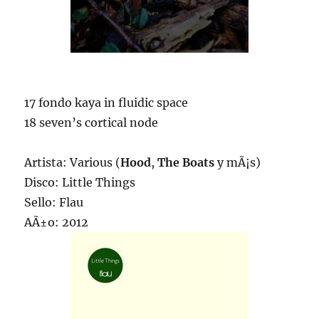
17 fondo kaya in fluidic space
18 seven’s cortical node
Artista: Various (
Hood
,
The Boats
y mÃ¡s)
Disco: Little Things
Sello: Flau
AÃ±o: 2012