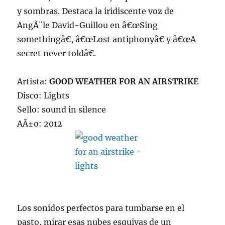
y sombras. Destaca la iridiscente voz de
AngÃ¨le David-Guillou en â€œSing
somethingâ€, â€œLost antiphonyâ€ y â€œA
secret never toldâ€.
Artista:
GOOD WEATHER FOR AN AIRSTRIKE
Disco: Lights
Sello: sound in silence
AÃ±o: 2012
Los sonidos perfectos para tumbarse en el
pasto, mirar esas nubes esquivas de un