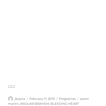
:::::
Author
Posted
Categories
Tags
jbaeza
February 11, 2019
Programas
aaron
on
martin
,
ANOUAR BRAHEM
,
BLEEDING HEART