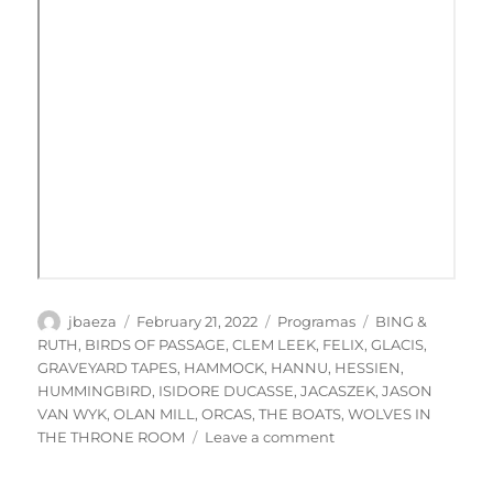
Author
Posted
Categories
Tags
jbaeza
February 21, 2022
Programas
BING &
on
RUTH
,
BIRDS OF PASSAGE
,
CLEM LEEK
,
FELIX
,
GLACIS
,
GRAVEYARD TAPES
,
HAMMOCK
,
HANNU
,
HESSIEN
,
HUMMINGBIRD
,
ISIDORE DUCASSE
,
JACASZEK
,
JASON
VAN WYK
,
OLAN MILL
,
ORCAS
,
THE BOATS
,
WOLVES IN
on
THE THRONE ROOM
Leave a comment
PODCAST
Especial