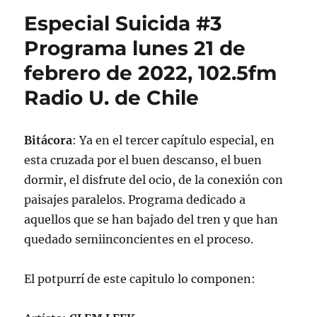
Suicida
Especial Suicida #3
#3.
Lunes
Programa lunes 21 de
21
febrero de 2022, 102.5fm
de
febrero
Radio U. de Chile
de
2022
Bitácora
: Ya en el tercer capítulo especial, en
esta cruzada por el buen descanso, el buen
dormir, el disfrute del ocio, de la conexión con
paisajes paralelos. Programa dedicado a
aquellos que se han bajado del tren y que han
quedado semiinconcientes en el proceso.
El potpurrí de este capitulo lo componen: