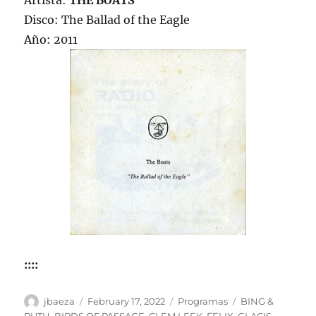
Artista:
THE BOATS
Disco: The Ballad of the Eagle
Año: 2011
::::
Author
Posted
Categories
Tags
jbaeza
February 17, 2022
Programas
BING &
on