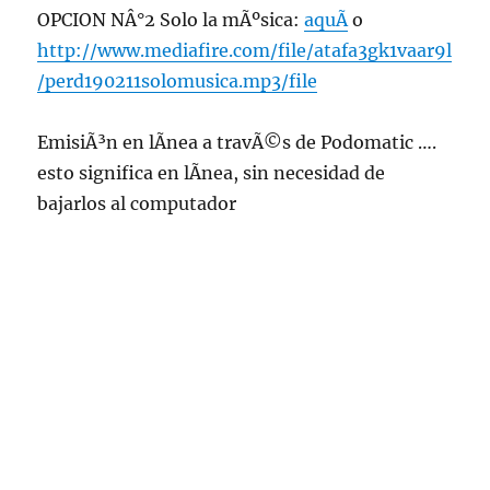
OPCION NÂ°2 Solo la mÃºsica:
aquÃ­
o
http://www.mediafire.com/file/atafa3gk1vaar9l
/perd190211solomusica.mp3/file
EmisiÃ³n en lÃ­nea a travÃ©s de Podomatic ….
esto significa en lÃ­nea, sin necesidad de
bajarlos al computador