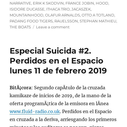
NARRATIVE
,
ERIK K SKODVIN
,
FRANCE JOBIN
,
HOOD
,
ISIDORE DUCASSE
,
ITHACA TRIO
,
JACASZEK
,
MOUNTAINHOOD
,
OLAFUR ARNALDS
,
OTTO A TOTLAND
,
PADANG FOOD TIGERS
,
RAUELSSON
,
STEPHAN MATHIEU
,
on
THE BOATS
Leave a comment
Podcast
de
la
Especial Suicida #2.
emisiÃ³n
suicida
Perdidos en el Espacio
NÂ°2
lunes 11 de febrero 2019
de
lunes
11
de
BitÃ¡cora
: Segundo capÃ­tulo de la cruzada
febrero
kamikaze de inicios de 2019, de la mano de la
de
oferta programÃ¡tica de la emisora en lÃ­nea
2019
www.fluid-radio.co.uk
. Perdidos en el Espacio
en cruzada a la deriva, arriesgando los primeros