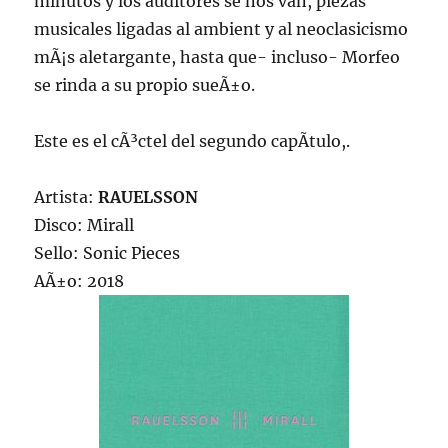
minutos y los auditores se nos van, piezas
musicales ligadas al ambient y al neoclasicismo
mÃ¡s aletargante, hasta que- incluso- Morfeo
se rinda a su propio sueÃ±o.
Este es el cÃ³ctel del segundo capÃ­tulo,.
Artista:
RAUELSSON
Disco: Mirall
Sello: Sonic Pieces
AÃ±o: 2018