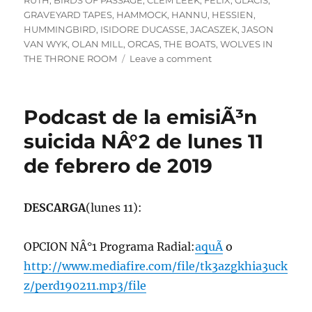
RUTH
,
BIRDS OF PASSAGE
,
CLEM LEEK
,
FELIX
,
GLACIS
,
GRAVEYARD TAPES
,
HAMMOCK
,
HANNU
,
HESSIEN
,
HUMMINGBIRD
,
ISIDORE DUCASSE
,
JACASZEK
,
JASON
VAN WYK
,
OLAN MILL
,
ORCAS
,
THE BOATS
,
WOLVES IN
on
THE THRONE ROOM
Leave a comment
Especial
Suicida
#3
Podcast de la emisiÃ³n
Programa
lunes
suicida NÂ°2 de lunes 11
21
de febrero de 2019
de
febrero
de
2022,
DESCARGA
(lunes 11):
102.5fm
Radio
OPCION NÂ°1 Programa Radial:
aquÃ­
o
U.
de
http://www.mediafire.com/file/tk3azgkhia3uck
Chile
z/perd190211.mp3/file