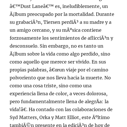
â€™Dust Laneâ€™ es, ineludiblemente, un
Ã¡lbum preocupado por la mortalidad. Durante
su grabaciÃ³n, Tiersen perdiÃ³ a su madre y a
un amigo cercano, y su mÃºsica contiene
forzosamente los sentimientos de aflicciÃ³n y
desconsuelo. Sin embargo, no es tanto un
Ã¡lbum sobre la vida como algo perdido, sino
como aquello que merece ser vivido. En sus
propias palabras, â€œun viaje por el camino
polvoriento que nos lleva hacia la muerte. No
como una cosa triste, sino como una
experiencia llena de color, a veces dolorosa,
pero fundamentalmente llena de alegrÃ­a: la
vida!â€. Ha contado con las colaboraciones de
Syd Matters, Orka y Matt Elliot, este Ãºltimo
tambiÃ©n presente en la ediciÃ³n de hoy de