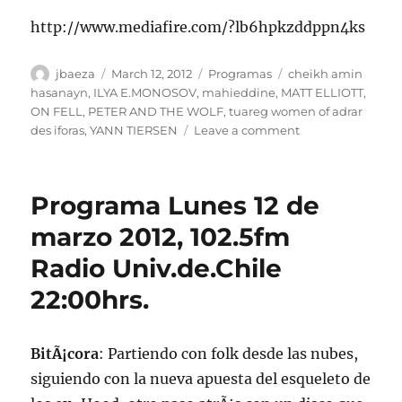
http://www.mediafire.com/?lb6hpkzddppn4ks
Author
Posted
Categories
Tags
jbaeza
March 12, 2012
Programas
cheikh amin
on
hasanayn
,
ILYA E.MONOSOV
,
mahieddine
,
MATT ELLIOTT
,
ON FELL
,
PETER AND THE WOLF
,
tuareg women of adrar
on
des iforas
,
YANN TIERSEN
Leave a comment
Podcast
12
marzo
Programa Lunes 12 de
2012
marzo 2012, 102.5fm
Radio Univ.de.Chile
22:00hrs.
BitÃ¡cora
: Partiendo con folk desde las nubes,
siguiendo con la nueva apuesta del esqueleto de