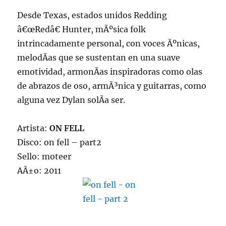
Desde Texas, estados unidos Redding
â€œRedâ€ Hunter, mÃºsica folk
intrincadamente personal, con voces Ãºnicas,
melodÃ­as que se sustentan en una suave
emotividad, armonÃ­as inspiradoras como olas
de abrazos de oso, armÃ³nica y guitarras, como
alguna vez Dylan solÃ­a ser.
Artista:
ON FELL
Disco: on fell – part2
Sello: moteer
AÃ±o: 2011