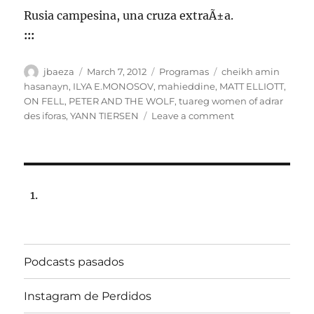
Rusia campesina, una cruza extraÃ±a.
:::
Author
Posted
Categories
Tags
jbaeza
March 7, 2012
Programas
cheikh amin
on
hasanayn
,
ILYA E.MONOSOV
,
mahieddine
,
MATT ELLIOTT
,
ON FELL
,
PETER AND THE WOLF
,
tuareg women of adrar
on
des iforas
,
YANN TIERSEN
Leave a comment
Programa
Lunes
12
de
marzo
2012,
102.5fm
Radio
Univ.de.Chile
Podcasts pasados
22:00hrs.
Instagram de Perdidos