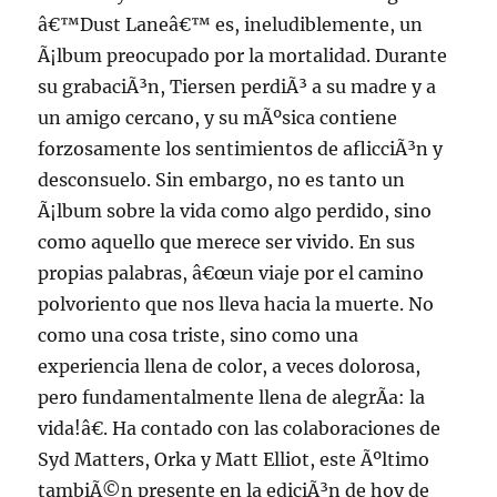
â€™Dust Laneâ€™ es, ineludiblemente, un
Ã¡lbum preocupado por la mortalidad. Durante
su grabaciÃ³n, Tiersen perdiÃ³ a su madre y a
un amigo cercano, y su mÃºsica contiene
forzosamente los sentimientos de aflicciÃ³n y
desconsuelo. Sin embargo, no es tanto un
Ã¡lbum sobre la vida como algo perdido, sino
como aquello que merece ser vivido. En sus
propias palabras, â€œun viaje por el camino
polvoriento que nos lleva hacia la muerte. No
como una cosa triste, sino como una
experiencia llena de color, a veces dolorosa,
pero fundamentalmente llena de alegrÃ­a: la
vida!â€. Ha contado con las colaboraciones de
Syd Matters, Orka y Matt Elliot, este Ãºltimo
tambiÃ©n presente en la ediciÃ³n de hoy de