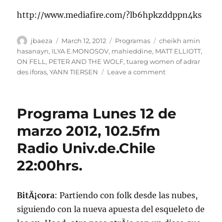
http://www.mediafire.com/?lb6hpkzddppn4ks
Author
Posted
Categories
Tags
jbaeza
March 12, 2012
Programas
cheikh amin
on
hasanayn
,
ILYA E.MONOSOV
,
mahieddine
,
MATT ELLIOTT
,
ON FELL
,
PETER AND THE WOLF
,
tuareg women of adrar
on
des iforas
,
YANN TIERSEN
Leave a comment
Podcast
12
marzo
Programa Lunes 12 de
2012
marzo 2012, 102.5fm
Radio Univ.de.Chile
22:00hrs.
BitÃ¡cora
: Partiendo con folk desde las nubes,
siguiendo con la nueva apuesta del esqueleto de