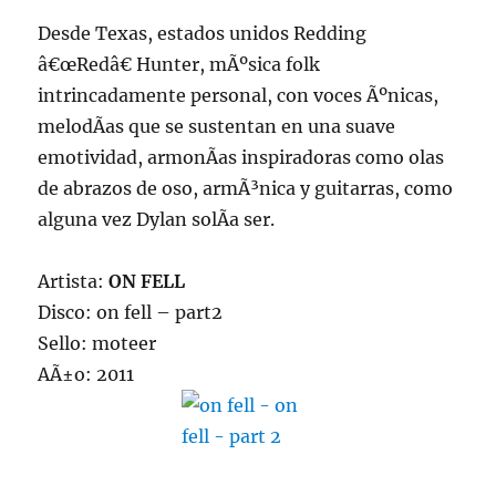
Desde Texas, estados unidos Redding
â€œRedâ€ Hunter, mÃºsica folk
intrincadamente personal, con voces Ãºnicas,
melodÃ­as que se sustentan en una suave
emotividad, armonÃ­as inspiradoras como olas
de abrazos de oso, armÃ³nica y guitarras, como
alguna vez Dylan solÃ­a ser.
Artista:
ON FELL
Disco: on fell – part2
Sello: moteer
AÃ±o: 2011