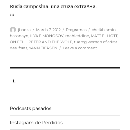
Rusia campesina, una cruza extraÃ±a.
:::
Author
Posted
Categories
Tags
jbaeza
March 7, 2012
Programas
cheikh amin
on
hasanayn
,
ILYA E.MONOSOV
,
mahieddine
,
MATT ELLIOTT
,
ON FELL
,
PETER AND THE WOLF
,
tuareg women of adrar
on
des iforas
,
YANN TIERSEN
Leave a comment
Programa
Lunes
12
de
marzo
2012,
102.5fm
Radio
Univ.de.Chile
Podcasts pasados
22:00hrs.
Instagram de Perdidos