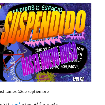
st Lunes 22de septiembre
s 22):
aquÃ­
o tambiÃ©n aquÃ­