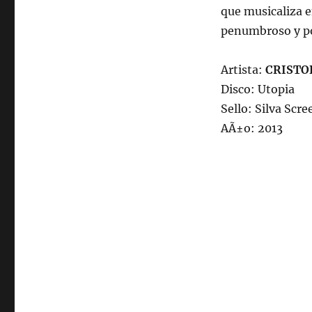
que musicaliza e
102.5fm
Radio
penumbroso y pop
Univ.de.Chile
22:00hrs.
Artista:
CRISTO
Disco: Utopia
Sello: Silva Scre
AÃ±o: 2013