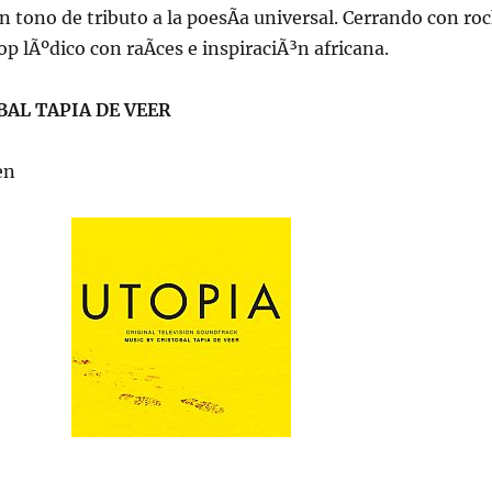
n tono de tributo a la poesÃ­a universal. Cerrando con ro
 lÃºdico con raÃ­ces e inspiraciÃ³n africana.
BAL TAPIA DE VEER
en