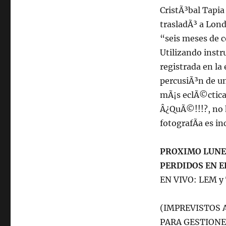
CristÃ³bal Tapia
trasladÃ³ a Lon
“seis meses de c
Utilizando instr
registrada en la
percusiÃ³n de un
mÃ¡s eclÃ©ctica
Â¿QuÃ©!!!?, no h
fotografÃ­a es i
PROXIMO LUNES 
PERDIDOS EN E
EN VIVO: LEM 
(IMPREVISTOS 
PARA GESTIONE