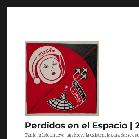
Perdidos en el Espacio | 
Tanta música nueva, tan breve la existencia para darse cue