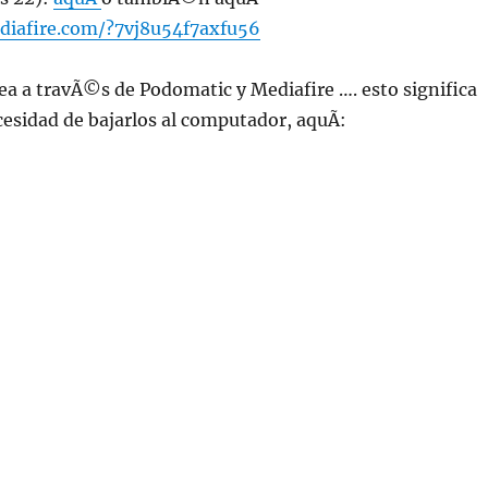
diafire.com/?7vj8u54f7axfu56
ea a travÃ©s de Podomatic y Mediafire …. esto significa
ecesidad de bajarlos al computador, aquÃ­: