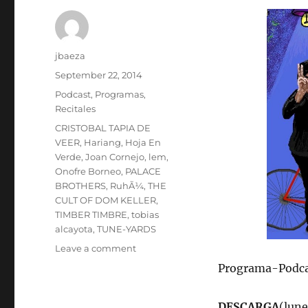
Author
jbaeza
Posted
September 22, 2014
on
Categories
Podcast
,
Programas
,
Recitales
Tags
CRISTOBAL TAPIA DE
VEER
,
Hariang
,
Hoja En
Verde
,
Joan Cornejo
,
lem
,
Onofre Borneo
,
PALACE
BROTHERS
,
RuhÃ¼
,
THE
CULT OF DOM KELLER
,
TIMBER TIMBRE
,
tobias
alcayota
,
TUNE-YARDS
on
Leave a comment
Podcast
Programa-Podca
lunes
22
DESCARGA
(lune
de