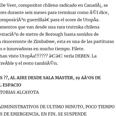
 De Veer, compositor chileno radicado en CanadÃ¡, se
dres durante seis meses para terminar como Ã©l dice,
omposiciÃ³n guerrillaâ€ para el score de UtopÃ­a.
umentos que van desde una rara trutruka chilena
 estaciÃ³n de metro de Borough hasta sonidos de
 rinoceronte de Zimbabwe, esta es una de las partituras
s e innovadoras en mucho tiempo. Filete.
an visto UtopÃ­a!!!???? â€¦â€¦ verla DEBEN. La
ncreÃ­ble y el resto tambiÃ©n.
??, AL AIRE DESDE SALA MASTER, 19 AÃ‘OS DE
L ESPACIO
y TOBIAS ALCAYOTA
ADMINISTRATIVOS DE ULTIMO MINUTO, POCO TIEMPO
S DE EMERGENCIA, EN FIN, SE SUSPENDE