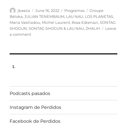
Author
Posted
Categories
Tags
jbaeza
June 16, 2022
Programas
Groupe
on
Béloka
,
JULIAN TENEMBAUM
,
LAU NAU
,
LOS PLANETAS
,
Maria Vasiliadou
,
Michel Laurent
,
Rosa Eskenazi
,
SONTAG
SHOGUN
,
SONTAG SHOGUN & LAU NAU
,
ZHALIH
Leave
on
a comment
Programa
lunes
20
de
junio
de
2022,
22:00
hrs
Podcasts pasados
102.5fm
Radio
U.
Instagram de Perdidos
de
Chile.
Facebook de Perdidos