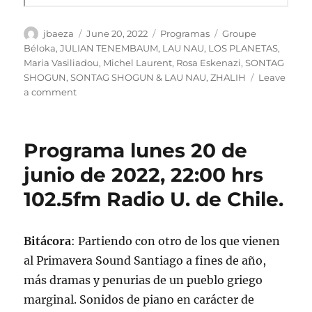
Author
Posted
Categories
Tags
jbaeza
June 20, 2022
Programas
Groupe
on
Béloka
,
JULIAN TENEMBAUM
,
LAU NAU
,
LOS PLANETAS
,
Maria Vasiliadou
,
Michel Laurent
,
Rosa Eskenazi
,
SONTAG
SHOGUN
,
SONTAG SHOGUN & LAU NAU
,
ZHALIH
Leave
on
a comment
Podcast
Programa
lunes
Programa lunes 20 de
20
de
junio de 2022, 22:00 hrs
junio
102.5fm Radio U. de Chile.
de
2022
Bitácora
: Partiendo con otro de los que vienen
al Primavera Sound Santiago a fines de año,
más dramas y penurias de un pueblo griego
marginal. Sonidos de piano en carácter de