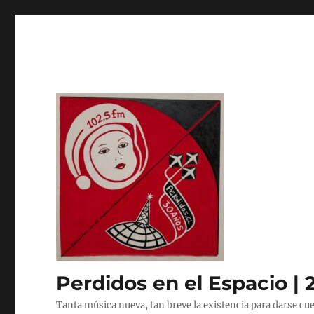
Perdidos en el Espacio | 
Tanta música nueva, tan breve la existencia para darse cue