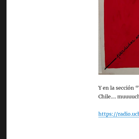
de
2026.
Y en la sección 
Chile…. muuuuch
https://radio.u