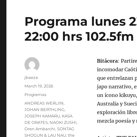
Programa lunes 2
22:00 hrs 102.5fm
Bitácora
: Parti
incomodar Caóti
Author
jbaeza
que entrelazan p
Posted
March 19, 2026
japo narrativo, 
on
Categories
Programas
un ícono kikuyu,
Tags
ANDREAS WERLIIN
,
Australia y Sueci
JOHAN BERTHLING
,
exploración libr
JOSEPH KAMARU
,
KASA
mezcla poesía y
DE ORATES
,
NAOKI ZUSHI
,
Oren Ambarchi
,
SONTAG
SHOGUN & LAU NAU
,
the