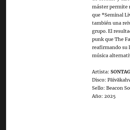
máster permite r
que *Seminal Liv
también una reiv
grupo. El result
punk que The Fa
reafirmando su l
música alternati
Artista:
SONTAG
Disco: Päiväkahv
Sello: Beacon S
Año: 2025