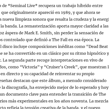
 de *Seminal Live* recupera un trabajo híbrido entre
o que originalmente apareció en 1989, y que ahora se
 nueva limpieza sonora que resalta la crudeza y la energ
e la banda. La remasterización aporta mayor claridad a las
 voz áspera de Mark E. Smith, sin perder la sensación de
s controlado que definió a The Fall en esa época. La
el disco incluye composiciones inéditas como “Dead Beat
 se ha convertido en un clásico por su ritmo hipnótico y
. La segunda parte recoge interpretaciones en vivo de
os, como “Victoria” y “Cruiser’s Creek”, que muestran l
 en directo y su capacidad de reinventar su propio
 reseñas destacan que este álbum, a menudo considerado
la discografía, ha envejecido mejor de lo esperado y hoy
 un documento clave para entender la transición de The
torios más experimentales en los años noventa. La mezcla
cto refleja la tensión creativa de la banda, y el nuevo