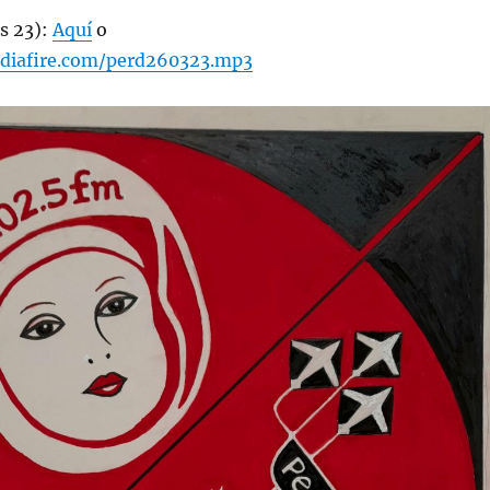
s 23):
Aquí
o
diafire.com/perd260323.mp3