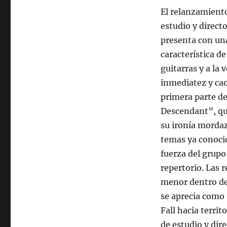
El relanzamiento
estudio y direct
presenta con una
característica d
guitarras y a la
inmediatez y cao
primera parte d
Descendant”, que
su ironía mordaz
temas ya conocid
fuerza del grupo
repertorio. Las
menor dentro de 
se aprecia como
Fall hacia terri
de estudio y dire