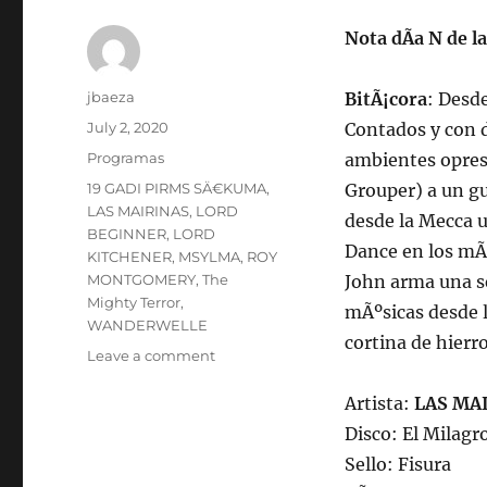
Nota dÃ­a N de l
Author
jbaeza
BitÃ¡cora
: Desd
Posted
July 2, 2020
Contados y con d
on
Categories
Programas
ambientes opres
Tags
19 GADI PIRMS SÄ€KUMA
,
Grouper) a un g
LAS MAIRINAS
,
LORD
desde la Mecca 
BEGINNER
,
LORD
Dance en los mÃ¡
KITCHENER
,
MSYLMA
,
ROY
MONTGOMERY
,
The
John arma una s
Mighty Terror
,
mÃºsicas desde l
WANDERWELLE
cortina de hierro
on
Leave a comment
Programa
lunes
Artista:
LAS MA
6
Disco: El Milagr
de
Sello: Fisura
julio