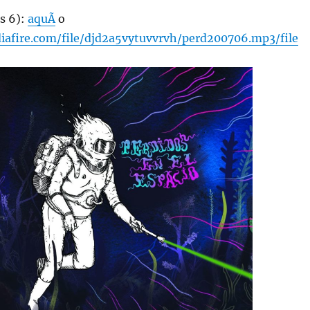
s 6):
aquÃ­
o
afire.com/file/djd2a5vytuvvrvh/perd200706.mp3/file