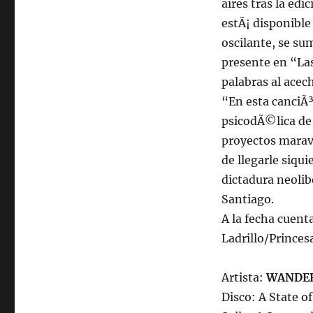
aires tras la ed
estÃ¡ disponible 
oscilante, se su
presente en “Las
palabras al acec
“En esta canciÃ
psicodÃ©lica de 
proyectos marav
de llegarle siqui
dictadura neoli
Santiago.
A la fecha cuent
Ladrillo/Princes
Artista:
WANDE
Disco: A State o