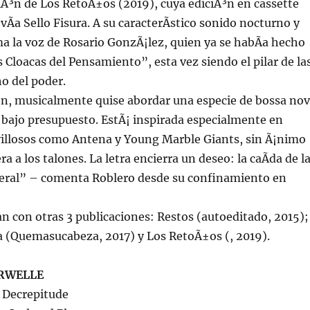
iciÃ³n de Los RetoÃ±os (2019), cuya ediciÃ³n en cassette
vÃ­a Sello Fisura. A su caracterÃ­stico sonido nocturno y
ma la voz de Rosario GonzÃ¡lez, quien ya se habÃ­a hecho
 Cloacas del Pensamiento”, esta vez siendo el pilar de la
ho del poder.
³n, musicalmente quise abordar una especie de bossa no
bajo presupuesto. EstÃ¡ inspirada especialmente en
illosos como Antena y Young Marble Giants, sin Ã¡nimo
era a los talones. La letra encierra un deseo: la caÃ­da de l
beral” – comenta Roblero desde su confinamiento en
an con otras 3 publicaciones: Restos (autoeditado, 2015);
a (Quemasucabeza, 2017) y Los RetoÃ±os (, 2019).
RWELLE
f Decrepitude