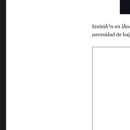
de
2020
EmisiÃ³n en lÃ­n
necesidad de ba