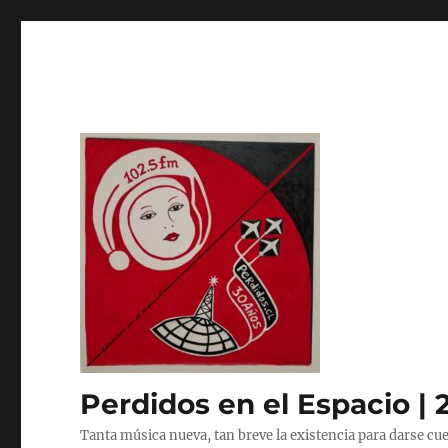
Perdidos en el Espacio | 
Tanta música nueva, tan breve la existencia para darse cue