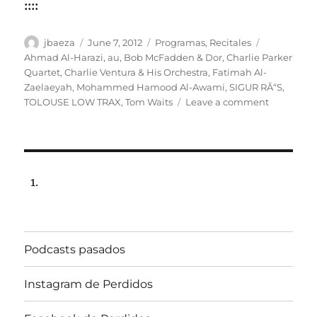
::::
Author
Posted
Categories
Tags
jbaeza
June 7, 2012
Programas
,
Recitales
on
Ahmad Al-Harazi
,
au
,
Bob McFadden & Dor
,
Charlie Parker
Quartet
,
Charlie Ventura & His Orchestra
,
Fatimah Al-
Zaelaeyah
,
Mohammed Hamood Al-Awami
,
SIGUR RÃ“S
,
on
TOLOUSE LOW TRAX
,
Tom Waits
Leave a comment
Programa
Lunes
11
de
junio
2012,
102.5fm
Radio
Univ.de.Ch
Podcasts pasados
22:00hrs.
Instagram de Perdidos