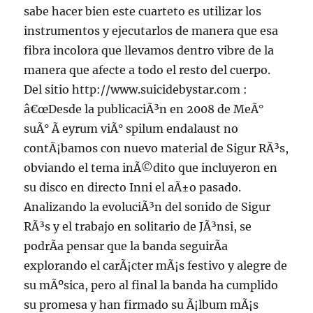
sabe hacer bien este cuarteto es utilizar los
instrumentos y ejecutarlos de manera que esa
fibra incolora que llevamos dentro vibre de la
manera que afecte a todo el resto del cuerpo.
Del sitio http://www.suicidebystar.com :
â€œDesde la publicaciÃ³n en 2008 de MeÃ°
suÃ° Ã­ eyrum viÃ° spilum endalaust no
contÃ¡bamos con nuevo material de Sigur RÃ³s,
obviando el tema inÃ©dito que incluyeron en
su disco en directo Inni el aÃ±o pasado.
Analizando la evoluciÃ³n del sonido de Sigur
RÃ³s y el trabajo en solitario de JÃ³nsi, se
podrÃ­a pensar que la banda seguirÃ­a
explorando el carÃ¡cter mÃ¡s festivo y alegre de
su mÃºsica, pero al final la banda ha cumplido
su promesa y han firmado su Ã¡lbum mÃ¡s