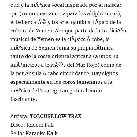
oud y la mÃºsica vocal inspirada por el mascar
qat (como mascar coca para los altiplÃ¡nicos),
el beber cafÃ© y tocar el qambus, tÃ­pico de la
cultura de Yemen. Aunque parte de la tradiciÃ³n
musical de Yemen es la clÃ¡sica Ã¡rabe, la
mÃºsica de Yemen toma su propia rÃ­tmica
tanto de la costa oriental africana (a unos 20
kilÃ³metros a travÃ©s del Mar Rojo) como de
la penÃ­nsula Ã¡rabe circundante. Hay signos,
especialmente en los coros femeninos a la
mÃºsica del Tuareg, tan gutural como
fascinante.
Artista:
TOLOUSE LOW TRAX
Disco: Jeidem Fall
Sello: Karaoke Kalk