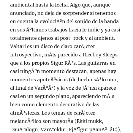
ambiental hasta la fecha. Algo que, aunque
anunciado, no deja de sorprender si tenemos
en cuenta la evoluciÃ³n del sonido de la banda
en sus Ãºltimos trabajos hacia lo indie y ya casi
totalmente ajenos al post-rock y al ambient.
Valtari es un disco de claro carÃ¡cter
introspectivo, mÃ¡s parecido a Riceboy Sleeps
que a los propios Sigur RÃ³s. Las guitarras en
casi ningÃºn momento destacan, apenas hay
momentos apoteÃ³sicos (de hecho sÃ³lo uno,
al final de VarÃºÃ°) y la voz de JÃ³nsi aparece
casi en un segundo plano, apareciendo mÃ¡s
bien como elemento decorativo de las
atmÃ³sferas. Los temas de carÃ¡cter
melancÃ³lico son mayorÃ­a (Ekki mukk,
DauÃ°alogn, VarÃ°eldur, FjÃ¶gur pÃ­anÃ³, â€¦),