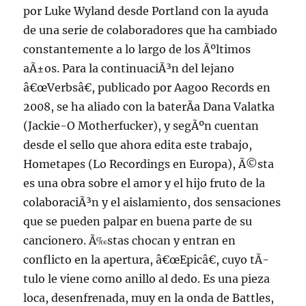
por Luke Wyland desde Portland con la ayuda
de una serie de colaboradores que ha cambiado
constantemente a lo largo de los Ãºltimos
aÃ±os. Para la continuaciÃ³n del lejano
â€œVerbsâ€, publicado por Aagoo Records en
2008, se ha aliado con la baterÃ­a Dana Valatka
(Jackie-O Motherfucker), y segÃºn cuentan
desde el sello que ahora edita este trabajo,
Hometapes (Lo Recordings en Europa), Ã©sta
es una obra sobre el amor y el hijo fruto de la
colaboraciÃ³n y el aislamiento, dos sensaciones
que se pueden palpar en buena parte de su
cancionero. Ã‰stas chocan y entran en
conflicto en la apertura, â€œEpicâ€, cuyo tÃ­
tulo le viene como anillo al dedo. Es una pieza
loca, desenfrenada, muy en la onda de Battles,