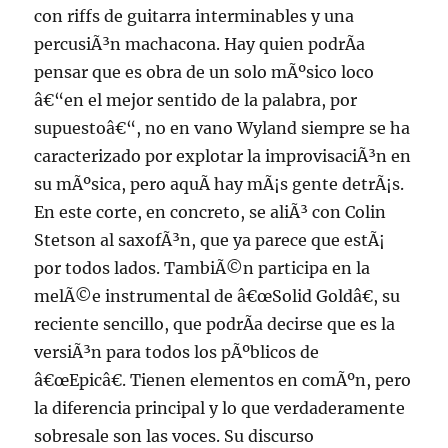
con riffs de guitarra interminables y una
percusiÃ³n machacona. Hay quien podrÃ­a
pensar que es obra de un solo mÃºsico loco
â€“en el mejor sentido de la palabra, por
supuestoâ€“, no en vano Wyland siempre se ha
caracterizado por explotar la improvisaciÃ³n en
su mÃºsica, pero aquÃ­ hay mÃ¡s gente detrÃ¡s.
En este corte, en concreto, se aliÃ³ con Colin
Stetson al saxofÃ³n, que ya parece que estÃ¡
por todos lados. TambiÃ©n participa en la
melÃ©e instrumental de â€œSolid Goldâ€, su
reciente sencillo, que podrÃ­a decirse que es la
versiÃ³n para todos los pÃºblicos de
â€œEpicâ€. Tienen elementos en comÃºn, pero
la diferencia principal y lo que verdaderamente
sobresale son las voces. Su discurso