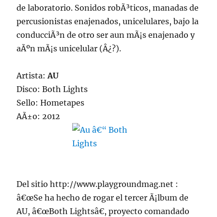
de laboratorio. Sonidos robÃ³ticos, manadas de
percusionistas enajenados, unicelulares, bajo la
conducciÃ³n de otro ser aun mÃ¡s enajenado y
aÃºn mÃ¡s unicelular (Â¿?).
Artista:
AU
Disco: Both Lights
Sello: Hometapes
AÃ±o: 2012
Del sitio http://www.playgroundmag.net :
â€œSe ha hecho de rogar el tercer Ã¡lbum de
AU, â€œBoth Lightsâ€, proyecto comandado