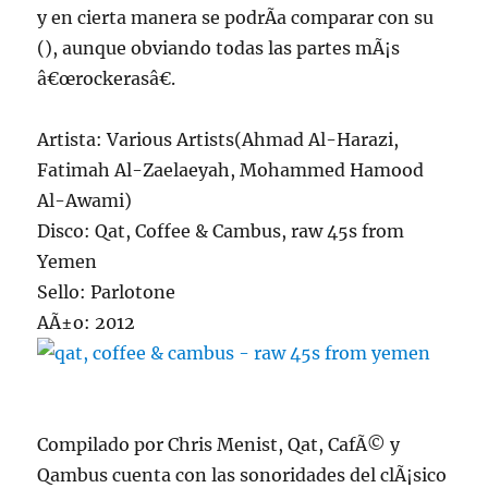
y en cierta manera se podrÃ­a comparar con su
(), aunque obviando todas las partes mÃ¡s
â€œrockerasâ€.
Artista: Various Artists(Ahmad Al-Harazi,
Fatimah Al-Zaelaeyah, Mohammed Hamood
Al-Awami)
Disco: Qat, Coffee & Cambus, raw 45s from
Yemen
Sello: Parlotone
AÃ±o: 2012
Compilado por Chris Menist, Qat, CafÃ© y
Qambus cuenta con las sonoridades del clÃ¡sico