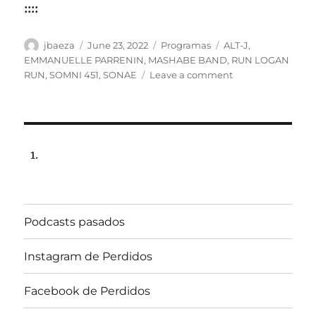
::::
Author
Posted
Categories
Tags
jbaeza
June 23, 2022
Programas
ALT-J
,
on
EMMANUELLE PARRENIN
,
MASHABE BAND
,
RUN LOGAN
on
RUN
,
SOMNI 451
,
SONAE
Leave a comment
Programa
lunes
27
de
junio
de
2022,
22:00
hrs
Podcasts pasados
102.5fm
Radio
U.
Instagram de Perdidos
de
Chile.
Facebook de Perdidos