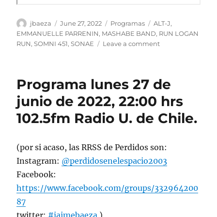
Author
Posted
Categories
Tags
jbaeza
June 27, 2022
Programas
ALT-J
,
on
EMMANUELLE PARRENIN
,
MASHABE BAND
,
RUN LOGAN
on
RUN
,
SOMNI 451
,
SONAE
Leave a comment
Podcast
Programa
lunes
Programa lunes 27 de
27
de
junio de 2022, 22:00 hrs
junio
102.5fm Radio U. de Chile.
de
2022
(por si acaso, las RRSS de Perdidos son:
Instagram:
@perdidosenelespacio2003
Facebook:
https://www.facebook.com/groups/332964200
87
twitter:
#jaimebaeza
)