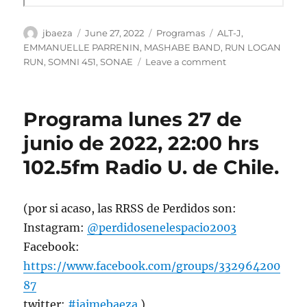
Author
Posted
Categories
Tags
jbaeza
June 27, 2022
Programas
ALT-J
,
on
EMMANUELLE PARRENIN
,
MASHABE BAND
,
RUN LOGAN
on
RUN
,
SOMNI 451
,
SONAE
Leave a comment
Podcast
Programa
lunes
Programa lunes 27 de
27
de
junio de 2022, 22:00 hrs
junio
102.5fm Radio U. de Chile.
de
2022
(por si acaso, las RRSS de Perdidos son:
Instagram:
@perdidosenelespacio2003
Facebook:
https://www.facebook.com/groups/332964200
87
twitter:
#jaimebaeza
)