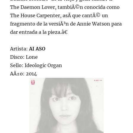
The Daemon Lover, tambiÃ©n conocida como
The House Carpenter, asÃ­ que cantÃ© un
fragmento de la versiÃ³n de Annie Watson para
dar entrada a la pieza.â€
Artista:
AI ASO
Disco: Lone
Sello: Ideologic Organ
AÃ±o: 2014