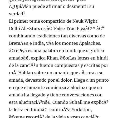
Â¿QuiÃ©n puede afirmar o desmentir su
verdad?.
El primer tema compartido de Neuk Wight
Delhi All-Stars es â€˜False True Piyaâ€™ â€“
combinando tradiciones tan diversas como de
BretaÃ±a e India, vÃ­a los montes Apalaches.
â€œPiya es una palabra en hindi que significa
amadoâ€, explica Khan. â€œLas letras en hindi
de la canciÃ³n fueron compuestas y escritas por
mÃ­. Hablan sobre un amante que aÃ±ora a su
amada, devastado por el dolor. Llega a un punto
en que el amante comienza a alucinar que su
amada ha llegado y tiene conversaciones con
esta alucinaciÃ³nâ€. Cuando Suhail me explicÃ³
la letra en hindiâ€, continÃºa Yorkston,
â€œme recordÃ³ de la vieja y gran canciÃ³n