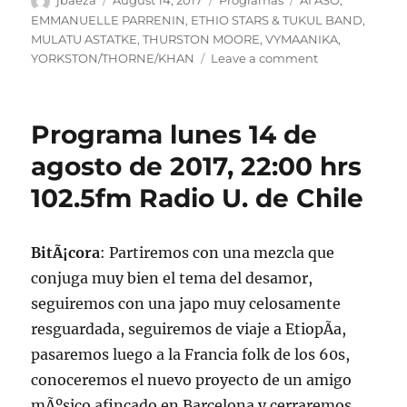
jbaeza
August 14, 2017
Programas
AI ASO
,
on
EMMANUELLE PARRENIN
,
ETHIO STARS & TUKUL BAND
,
MULATU ASTATKE
,
THURSTON MOORE
,
VYMAANIKA
,
on
YORKSTON/THORNE/KHAN
Leave a comment
Podcast
lunes
14
Programa lunes 14 de
de
agosto
agosto de 2017, 22:00 hrs
de
102.5fm Radio U. de Chile
2017
BitÃ¡cora
: Partiremos con una mezcla que
conjuga muy bien el tema del desamor,
seguiremos con una japo muy celosamente
resguardada, seguiremos de viaje a EtiopÃ­a,
pasaremos luego a la Francia folk de los 60s,
conoceremos el nuevo proyecto de un amigo
mÃºsico afincado en Barcelona y cerraremos