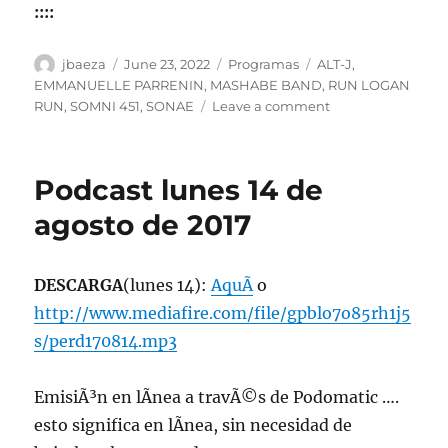
::::
Author
Posted
Categories
Tags
jbaeza
June 23, 2022
Programas
ALT-J
,
on
EMMANUELLE PARRENIN
,
MASHABE BAND
,
RUN LOGAN
on
RUN
,
SOMNI 451
,
SONAE
Leave a comment
Programa
lunes
27
Podcast lunes 14 de
de
junio
agosto de 2017
de
2022,
22:00
DESCARGA
(lunes 14):
AquÃ­
o
hrs
http://www.mediafire.com/file/gpblo7o85rh1j5
102.5fm
Radio
s/perd170814.mp3
U.
de
EmisiÃ³n en lÃ­nea a travÃ©s de Podomatic ….
Chile.
esto significa en lÃ­nea, sin necesidad de