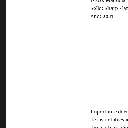
Disco: Mandela
de
Sello: Sharp Flat
2022,
Año: 2021
22:00
hrs
102.5fm
Radio
U.
de
Chile.
Importante docu
de las notables 
disco, el corazón