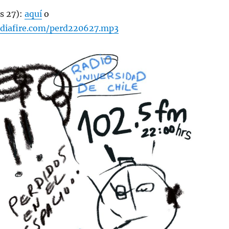
s 27):
aquí
o
diafire.com/perd220627.mp3