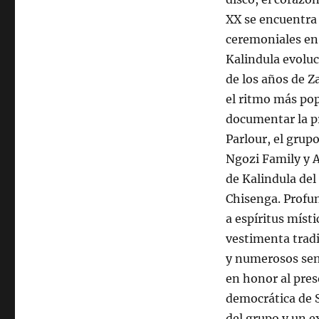
XX se encuentra 
ceremoniales en 
Kalindula evoluc
de los años de Z
el ritmo más pop
documentar la pr
Parlour, el gru
Ngozi Family y A
de Kalindula del
Chisenga. Profu
a espíritus mís
vestimenta tradi
y numerosos sen
en honor al pres
democrática de 
del grupo y un e