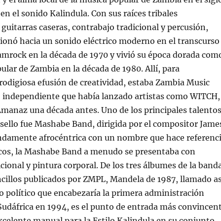
en el sonido Kalindula. Con sus raíces tribales
guitarras caseras, contrabajo tradicional y percusión,
ionó hacia un sonido eléctrico moderno en el transcurso
amrock en la década de 1970 y vivió su época dorada com
ular de Zambia en la década de 1980. Allí, para
odigiosa efusión de creatividad, estaba Zambia Music
po independiente que había lanzado artistas como WITCH,
manaz una década antes. Uno de los principales talento
 sello fue Mashabe Band, dirigida por el compositor Jame
ndamente afrocéntrica con un nombre que hace referenc
ticos, la Mashabe Band a menudo se presentaba con
cional y pintura corporal. De los tres álbumes de la band
cillos publicados por ZMPL, Mandela de 1987, llamado as
o político que encabezaría la primera administración
Sudáfrica en 1994, es el punto de entrada más convincen
xcelente manual para la Estilo Kalindula en su conjunto.