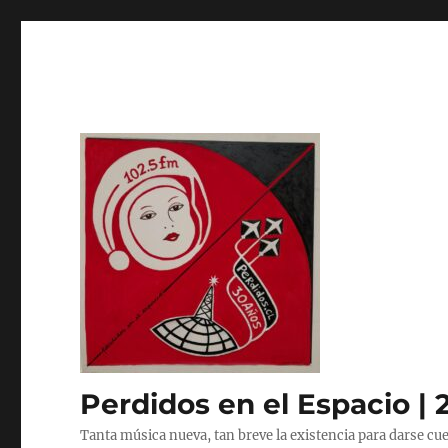
Perdidos en el Espacio | 
Tanta música nueva, tan breve la existencia para darse cue