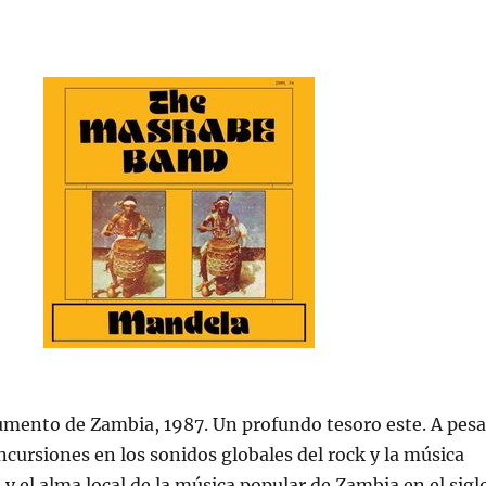
mento de Zambia, 1987. Un profundo tesoro este. A pesa
incursiones en los sonidos globales del rock y la música
 y el alma local de la música popular de Zambia en el sigl