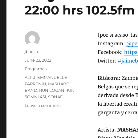
22:00 hrs 102.5fm 
(por si acaso, l
Instagram:
@per
Author
jbaeza
Facebook:
http
Posted
June 23, 2022
twitter:
#jaimeb
on
Categories
Programas
Tags
ALT-J
,
EMMANUELLE
Bitácora
: Zambi
PARRENIN
,
MASHABE
Belgas que se rep
BAND
,
RUN LOGAN RUN
,
derivada desde B
SOMNI 451
,
SONAE
la libertad crea
on
Leave a comment
Programa
garganta y cerr
lunes
27
Artista:
MASHAB
de
junio