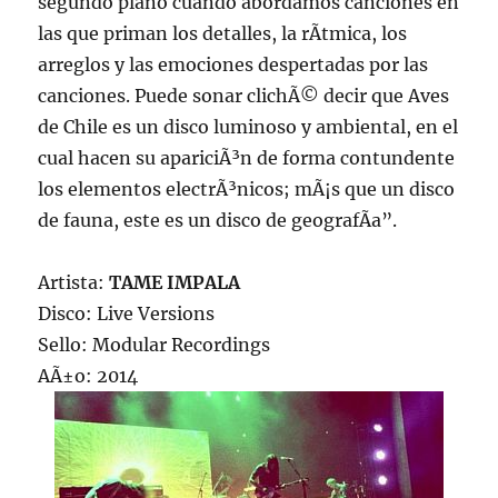
segundo plano cuando abordamos canciones en
las que priman los detalles, la rÃ­tmica, los
arreglos y las emociones despertadas por las
canciones. Puede sonar clichÃ© decir que Aves
de Chile es un disco luminoso y ambiental, en el
cual hacen su apariciÃ³n de forma contundente
los elementos electrÃ³nicos; mÃ¡s que un disco
de fauna, este es un disco de geografÃ­a”.
Artista:
TAME IMPALA
Disco: Live Versions
Sello: Modular Recordings
AÃ±o: 2014