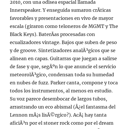
2010, con una odisea espacial llamada
Innerspeaker. Y enseguida sumaron crÃ­ticas
favorables y presentaciones en vivo de mayor
escala (giraron como teloneros de MGMT y The
Black Keys). BaterÃ­as procesadas con
ecualizadores vintage. Bajos que suben de peso
y de groove. Sintetizadores analÃ³gicos que se
alinean en capas. Guitarras que juegan a salirse
de fase y que, segÃºn lo que anuncie el servicio
meteorolÃ³gico, condensan toda su humedad
en nubes de fuzz. Parker canta, compone y toca
todos los instrumentos, al menos en estudio.
Su voz parece desembocar de largos tubos,
arrastrando un eco abismal (Â¿el fantasma del
Lennon mÃ¡s lisÃ©rgico?). AcÃ¡ hay tanta
aficiÃ³n por el stoner rock como por el dream