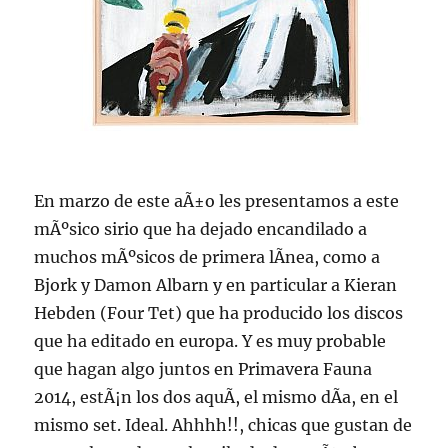
En marzo de este aÃ±o les presentamos a este
mÃºsico sirio que ha dejado encandilado a
muchos mÃºsicos de primera lÃ­nea, como a
Bjork y Damon Albarn y en particular a Kieran
Hebden (Four Tet) que ha producido los discos
que ha editado en europa. Y es muy probable
que hagan algo juntos en Primavera Fauna
2014, estÃ¡n los dos aquÃ­, el mismo dÃ­a, en el
mismo set. Ideal. Ahhhh!!, chicas que gustan de