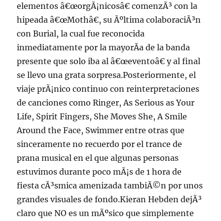
elementos â€œorgÃ¡nicosâ€ comenzÃ³ con la
hipeada â€œMothâ€, su Ãºltima colaboraciÃ³n
con Burial, la cual fue reconocida
inmediatamente por la mayorÃ­a de la banda
presente que solo iba al â€œeventoâ€ y al final
se llevo una grata sorpresa.Posteriormente, el
viaje prÃ¡nico continuo con reinterpretaciones
de canciones como Ringer, As Serious as Your
Life, Spirit Fingers, She Moves She, A Smile
Around the Face, Swimmer entre otras que
sinceramente no recuerdo por el trance de
prana musical en el que algunas personas
estuvimos durante poco mÃ¡s de 1 hora de
fiesta cÃ³smica amenizada tambiÃ©n por unos
grandes visuales de fondo.Kieran Hebden dejÃ³
claro que NO es un mÃºsico que simplemente