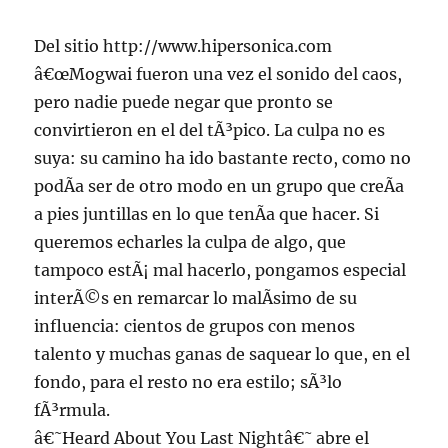
Del sitio http://www.hipersonica.com
â€œMogwai fueron una vez el sonido del caos,
pero nadie puede negar que pronto se
convirtieron en el del tÃ³pico. La culpa no es
suya: su camino ha ido bastante recto, como no
podÃ­a ser de otro modo en un grupo que creÃ­a
a pies juntillas en lo que tenÃ­a que hacer. Si
queremos echarles la culpa de algo, que
tampoco estÃ¡ mal hacerlo, pongamos especial
interÃ©s en remarcar lo malÃ­simo de su
influencia: cientos de grupos con menos
talento y muchas ganas de saquear lo que, en el
fondo, para el resto no era estilo; sÃ³lo
fÃ³rmula.
â€˜Heard About You Last Nightâ€˜ abre el