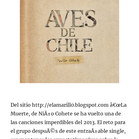
Del sitio http://elamarill0.blogspot.com â€œLa
Muerte, de NiÃ±o Cohete se ha vuelto una de
las canciones imperdibles del 2013. El reto para
el grupo despuÃ©s de este entraÃ±able single,