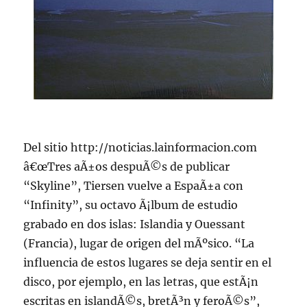
Del sitio http://noticias.lainformacion.com
â€œTres aÃ±os despuÃ©s de publicar
“Skyline”, Tiersen vuelve a EspaÃ±a con
“Infinity”, su octavo Ã¡lbum de estudio
grabado en dos islas: Islandia y Ouessant
(Francia), lugar de origen del mÃºsico. “La
influencia de estos lugares se deja sentir en el
disco, por ejemplo, en las letras, que estÃ¡n
escritas en islandÃ©s, bretÃ³n y feroÃ©s”,