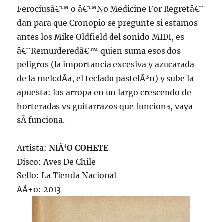
Ferociusâ€™ o â€™No Medicine For Regretâ€˜
dan para que Cronopio se pregunte si estamos
antes los Mike Oldfield del sonido MIDI, es
â€˜Remurderedâ€™ quien suma esos dos
peligros (la importancia excesiva y azucarada
de la melodÃ­a, el teclado pastelÃ³n) y sube la
apuesta: los arropa en un largo crescendo de
horteradas vs guitarrazos que funciona, vaya
sÃ­ funciona.
Artista:
NIÃ‘O COHETE
Disco: Aves De Chile
Sello: La Tienda Nacional
AÃ±o: 2013