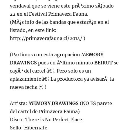
vendaval que se viene este prÃ³ximo sÃ¡bado
22 en el Festival Primavera Fauna.
(MÃ¡s info de las bandas que estarÃ¡n en el
listado, en este link:
http://primaverafauna.cl/2014/ )
(Partimos con esta agrupacion
MEMORY
DRAWINGS
pues en Ãºltimo minuto
BEIRUT
se
cayÃ³ del cartel â€¦. Pero solo es un
aplazamientoâ€¦ La productora ya avisarÃ¡ la
nueva fecha 🙂 )
Artista:
MEMORY DRAWINGS
(NO ES parete
del cartel de Primavera Fauna)
Disco: There is No Perfect Place
Sello: Hibernate