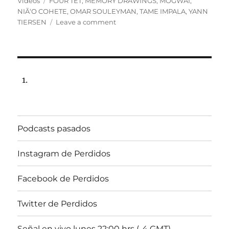
on
Tags
Videos
FOUR TET
,
MEMORY DRAWINGS
,
MOGWAI
,
NIÃ‘O COHETE
,
OMAR SOULEYMAN
,
TAME IMPALA
,
YANN
on
TIERSEN
Leave a comment
Especial
Primavera
Fauna.
Programa
lunes
17
de
noviembre
de
Podcasts pasados
2014,
102.5fm
Radio
Instagram de Perdidos
Univ.de.Chile
22:00hrs.
Facebook de Perdidos
Twitter de Perdidos
Señal en vivo lunes 22:00 hrs (-4 GMT)