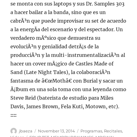
se monta con sus laptops y sus Dr. Samples 303
a hacer bailar a la banda, sino que es un
cabrÃ³n que puede improvisar su set de acuerdo
a la energÃ­a del escenario y del espectador. Un
verdadero mÃºsico que demuestra su
evoluciÃ³n y genialidad detrÃ¡s de la
producciÃ³n y la multi-instrumentalizaciÃ³n al
hacer un cover mÃ¡gico de Castles Made of
Sand (Late Night Tales), la colaboraciÃ³n
fantasma de â€œMothâ€ con Burial y sacar un
Ã¡lbum en una sola toma con una leyenda como
Steve Reid (baterista de estudio para Miles
Davis, James Brown, Fela Kuti, Motown, etc).
::::
Author
Posted
Categories
jbaeza
November 13, 2014
Programas
,
Recitales
,