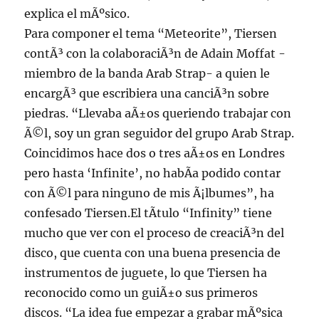
explica el mÃºsico.
Para componer el tema “Meteorite”, Tiersen
contÃ³ con la colaboraciÃ³n de Adain Moffat -
miembro de la banda Arab Strap- a quien le
encargÃ³ que escribiera una canciÃ³n sobre
piedras. “Llevaba aÃ±os queriendo trabajar con
Ã©l, soy un gran seguidor del grupo Arab Strap.
Coincidimos hace dos o tres aÃ±os en Londres
pero hasta ‘Infinite’, no habÃ­a podido contar
con Ã©l para ninguno de mis Ã¡lbumes”, ha
confesado Tiersen.El tÃ­tulo “Infinity” tiene
mucho que ver con el proceso de creaciÃ³n del
disco, que cuenta con una buena presencia de
instrumentos de juguete, lo que Tiersen ha
reconocido como un guiÃ±o sus primeros
discos. “La idea fue empezar a grabar mÃºsica