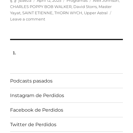
Author
Posted
Categories
Tags
jbaeza
April 12, 2025
Programas
Alex Johnson
,
on
CHARLES POPPY BOB WALKER
,
David Storrs
,
Master
Yayat
,
SAINT ETIENNE
,
THORN WYCH
,
Upper Astral
on
Leave a comment
Programa
lunes
14
de
abril
de
2025,
22:00
hrs
Podcasts pasados
102.5fm
Radio
U.
Instagram de Perdidos
de
Chile.
Facebook de Perdidos
Twitter de Perdidos