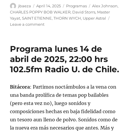
Author
Posted
Categories
Tags
jbaeza
April 14, 2025
Programas
Alex Johnson
,
on
CHARLES POPPY BOB WALKER
,
David Storrs
,
Master
Yayat
,
SAINT ETIENNE
,
THORN WYCH
,
Upper Astral
on
Leave a comment
Podcast
Programa
lunes
Programa lunes 14 de
14
de
abril de 2025, 22:00 hrs
abril
102.5fm Radio U. de Chile.
de
2025
Bitácora
: Partimos noctámbulos a la vena con
una banda prolífica de temas pop bailables
(pero esta vez no), luego sonidos y
composiciones hechas en baja fidelidad como
un tesoro aun lleno de polvo. Sonidos como de
la nueva era más necesarios que antes. Más y